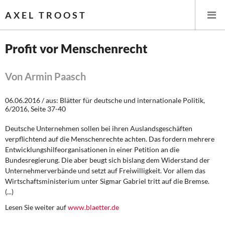
AXEL TROOST
Profit vor Menschenrecht
Startseite
Von Armin Paasch
Themen
06.06.2016 / aus: Blätter für deutsche und internationale Politik,
6/2016, Seite 37-40
Leitlinien linker Wirtschafts- und Finanzpolitik
Deutsche Unternehmen sollen bei ihren Auslandsgeschäften
Wirtschaftspolitik
verpflichtend auf die Menschenrechte achten. Das fordern mehrere
Entwicklungshilfeorganisationen in einer Petition an die
Bundesregierung. Die aber beugt sich bislang dem Widerstand der
Steuer- und Finanzpolitik
Unternehmerverbände und setzt auf Freiwilligkeit. Vor allem das
Wirtschaftsministerium unter Sigmar Gabriel tritt auf die Bremse.
Öffentliche Infrastruktur und Daseinsvorsorge
(...)
Lesen Sie weiter auf
www.blaetter.de
Eurokrise und Griechenland