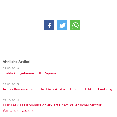
DIE LINKE
Weitere Themen
Memo-Gruppe
Institut Solidarische Moderne
Rosa-Luxemburg-Stiftung
Ähnliche Artikel
Über mich
02.05.2016
Einblick in geheime TTIP-Papiere
Kontakt
03.02.2015
Auf Kollisionskurs mit der Demokratie: TTIP und CETA in Hamburg
07.10.2014
TTIP Leak: EU-Kommission erklärt Chemikaliensicherheit zur
Verhandlungssache