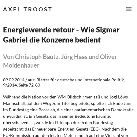
AXEL TROOST
Energiewende retour - Wie Sigmar
Gabriel die Konzerne bedient
Startseite
Themen
Von Christoph Bautz, Jörg Haas und Oliver
Moldenhauer
Leitlinien linker Wirtschafts- und Finanzpolitik
09.09.2014 / aus: Blätter für deutsche und internationale Politik,
Wirtschaftspolitik
9/2014, Seite 72-80
Während die Nation vor den WM-Bildschirmen saß und Jogi Löws
Steuer- und Finanzpolitik
Mannschaft auf dem Weg zum Titel begleitete, spielte sich Ende Juni
im Bundestag eine Posse ab, die einer parlamentarischen Demokratie
Öffentliche Infrastruktur und Daseinsvorsorge
unwürdig ist. Ein Gesetz, das in seiner Bedeutung kaum zu
überschätzen ist, wurde im Eiltempo durch den Bundestag
Eurokrise und Griechenland
gepeitscht: das Erneuerbare-Energien-Gesetz (EEG). Nachdem die
EU-Kommission auf den letzten Metern noch auf eine Vielzahl von