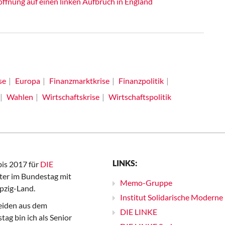
offnung auf einen linken Aufbruch in England
se
Europa
Finanzmarktkrise
Finanzpolitik
Wahlen
Wirtschaftskrise
Wirtschaftspolitik
LINKS:
bis 2017 für
DIE
er im Bundestag mit
Memo-Gruppe
pzig-Land.
Institut Solidarische Moderne
iden aus dem
DIE LINKE
ag bin ich als Senior