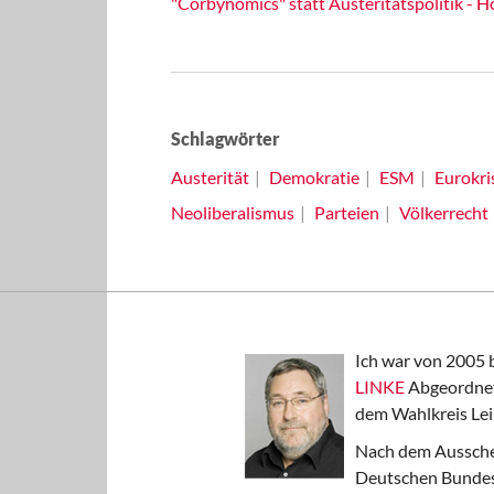
"Corbynomics" statt Austeritätspolitik - H
Schlagwörter
Austerität
Demokratie
ESM
Eurokri
Neoliberalismus
Parteien
Völkerrecht
Ich war von 2005 
LINKE
Abgeordnet
dem Wahlkreis Lei
Nach dem Aussche
Deutschen Bundest