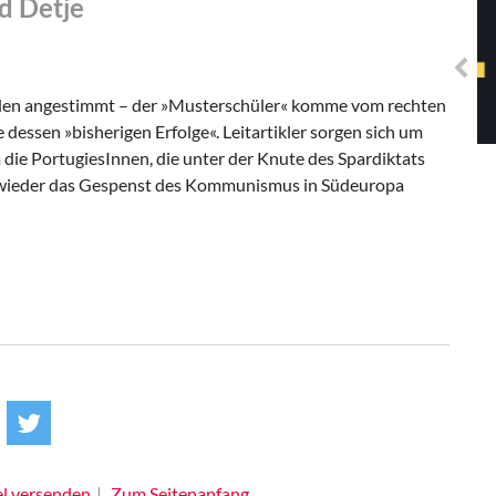
d Detje
Solidarisches EUropa -
Mosaiklinke Perspektiven
rden angestimmt – der »Musterschüler« komme vom rechten
dessen »bisherigen Erfolge«. Leitartikler sorgen sich um
die PortugiesInnen, die unter der Knute des Spardiktats
n wieder das Gespenst des Kommunismus in Südeuropa
el versenden
Zum Seitenanfang