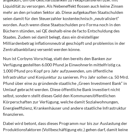
Liquidität zu versorgen. Als Nebeneffekt flossen auch keine Zinsen
mehr an den privaten Sektor ab. Diese aufgekauften Staatschulden
seien damit für den Steuerzahler kostentechnisch „neutralisiert“
worden. Auch wenn diese Staatsschulden pro Forma noch in den
Büchern stünden, sei QE deshalb eine de facto Entschuldung des
Staates. Zudem sei damit belegt, dass ein dreistelliger
Milliardenbetrag inflationsneutral geschöpft und problemlos in der
Zentralbankbilanz versenkt werden könne.
Nun ist Corbyns Vorschlag, statt den bereits den Banken zur
Verfügung gestellten 6.000 Pfund je EinwohnerIn mittelfristig ca.
1.000 Pfund pro Kopf pro Jahr aufzuwenden, um öffentliche
Infrastruktur und Konjunktur zu sanieren. Pro Jahr sollen ca. 50 Mrd.
Pfund über eine zu gründende staatliche „Green Investment Bank“ in
Umlauf gebracht werden. Diese öffentliche Bank investiert nicht
selbst, sondern stellt dieses Geld den Kommunen/öffentlichen
Körperschaften zur Verfügung, welche damit Sozialwohnungen,
Energieeffizienz, Krankenhäuser und andere staatliche Infrastruktur
finanzieren.
Dabei wird betont, dass dieses Programm nur bis zur Auslastung der
Produktionsfaktoren (Vollbeschäftigung etc.) gehen darf, damit keine