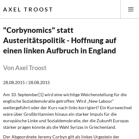
AXEL TROOST
"Corbynomics" statt
Austeritätspolitik - Hoffnung auf
Startseite
einen linken Aufbruch in England
Themen
Von Axel Troost
Leitlinien linker Wirtschafts- und Finanzpolitik
28.08.2015 / 28.08.2015
Wirtschaftspolitik
Am 10. September[1] wird eine wichtige Weichenstellung für die
Steuer- und Finanzpolitik
englische Sozialdemokratie getroffen: Wird „New Labour“
weitergeführt oder der Kurs nach links korrigiert? Ein Kurswechsel
Öffentliche Infrastruktur und Daseinsvorsorge
wäre über Großbritannien hinaus ein starker Impuls für die
europäische Linke und Sozialdemokratie, der die Zukunft Europas
stärker prägen könnte als die Wahl Syrizas in Griechenland.
Eurokrise und Griechenland
Der Abgeordnete Jeremy Corbyn gilt als linkes Urgestein der