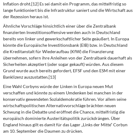
Inflation droht.[12] Es sei damit ein Programm, das mittelfristig so
lange funktioniert bis die Infrastruktur saniert und die Wirtschaft aus
der Rezession heraus ist.
Ähnliche Vorschläge hinsichtlich einer über die Zentralbank
finanzierten Investitionsoffensive werden auch in Deutschland
bereits von linker und gewerkschaftlicher Seite geäußert. In Europa
könnte die Europäische Investitionsbank (EIB) bzw. in Deutschland
die Kreditanstalt für Wiederaufbau (KfW) die Finanzierung
übernehmen, sofern ihre Anleihen von der Zentralbank dauerhaft als
Sicherheiten akzeptiert (oder sogar gekauft) würden. Aus diesem
Grund wurde auch bereits gefordert, EFSF und den ESM mit einer
Banklizenz auszustatten.[13]
Eine Wahl Corbyns würde der Linken in Europa neuen Mut
verschaffen und könnte zu einem Umdenken bei manchen in der
konservativ gewendeten Sozialdemokratie führen. Vor allem seine
wirtschaftspolitischen Alternativvorschläge brächten neuen
Schwung in die Debatte und eröffnet die Chance, mittelfristig die
europäisch dominierte Austeritätspolitik zurückdrängen. Über
England hinaus gilt es damit für das Lager „Links der Mitte“ Corbyn
am 10. September die Daumen zu drücken.