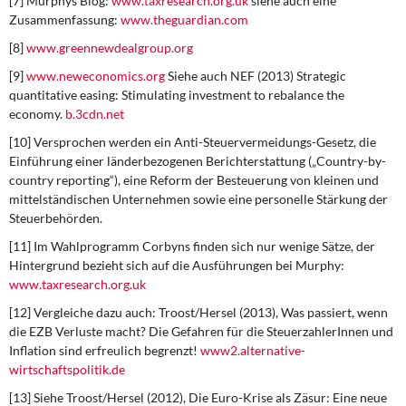
[7] Murphys Blog:
www.taxresearch.org.uk
siehe auch eine
Zusammenfassung:
www.theguardian.com
[8]
www.greennewdealgroup.org
[9]
w
ww.neweconomics.org
Siehe auch NEF (2013) Strategic
quantitative easing: Stimulating investment to rebalance the
economy.
b.3cdn.net
[10] Versprochen werden ein Anti-Steuervermeidungs-Gesetz, die
Einführung einer länderbezogenen Berichterstattung („Country-by-
country reporting“), eine Reform der Besteuerung von kleinen und
mittelständischen Unternehmen sowie eine personelle Stärkung der
Steuerbehörden.
[11] Im Wahlprogramm Corbyns finden sich nur wenige Sätze, der
Hintergrund bezieht sich auf die Ausführungen bei Murphy:
www.taxresearch.org.uk
[12] Vergleiche dazu auch: Troost/Hersel (2013), Was passiert, wenn
die EZB Verluste macht? Die Gefahren für die SteuerzahlerInnen und
Inflation sind erfreulich begrenzt!
www2.alternative-
wirtschaftspolitik.de
[13] Siehe Troost/Hersel (2012), Die Euro-Krise als Zäsur: Eine neue