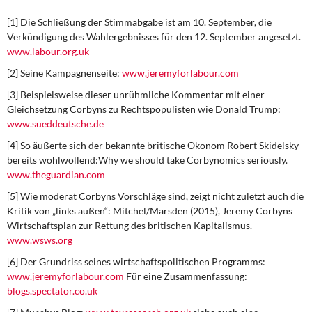
[1] Die Schließung der Stimmabgabe ist am 10. September, die
Verkündigung des Wahlergebnisses für den 12. September angesetzt.
www.labour.org.uk
[2] Seine Kampagnenseite:
www.jeremyforlabour.com
[3] Beispielsweise dieser unrühmliche Kommentar mit einer
Gleichsetzung Corbyns zu Rechtspopulisten wie Donald Trump:
www.sueddeutsche.de
[4] So äußerte sich der bekannte britische Ökonom Robert Skidelsky
bereits wohlwollend:Why we should take Corbynomics seriously.
www.theguardian.com
[5] Wie moderat Corbyns Vorschläge sind, zeigt nicht zuletzt auch die
Kritik von „links außen“: Mitchel/Marsden (2015), Jeremy Corbyns
Wirtschaftsplan zur Rettung des britischen Kapitalismus.
www.wsws.org
[6] Der Grundriss seines wirtschaftspolitischen Programms:
www.jeremyforlabour.com
Für eine Zusammenfassung:
blogs.spectator.co.uk