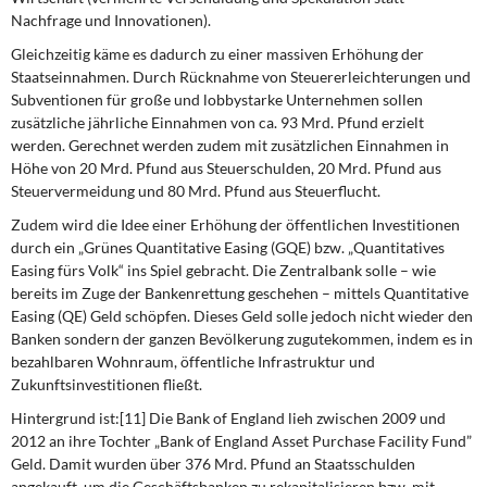
Nachfrage und Innovationen).
Gleichzeitig käme es dadurch zu einer massiven
Erhöhung der
Staatseinnahmen.
Durch Rücknahme von Steuererleichterungen und
Subventionen für große und lobbystarke Unternehmen sollen
zusätzliche jährliche Einnahmen von ca. 93 Mrd. Pfund erzielt
werden. Gerechnet werden zudem mit zusätzlichen Einnahmen in
Höhe von 20 Mrd. Pfund aus Steuerschulden, 20 Mrd. Pfund aus
Steuervermeidung und 80 Mrd. Pfund aus Steuerflucht.
Zudem wird die Idee einer
Erhöhung der öffentlichen Investitionen
durch ein
„Grünes Quantitative Easing (GQE)
bzw.
„Quantitatives
Easing fürs Volk“
ins Spiel gebracht. Die Zentralbank solle – wie
bereits im Zuge der Bankenrettung geschehen – mittels Quantitative
Easing (QE) Geld schöpfen. Dieses Geld solle jedoch nicht wieder den
Banken sondern der ganzen Bevölkerung zugutekommen, indem es in
bezahlbaren Wohnraum, öffentliche Infrastruktur und
Zukunftsinvestitionen fließt.
Hintergrund ist:[11] Die Bank of England lieh zwischen 2009 und
2012 an ihre Tochter „Bank of England Asset Purchase Facility Fund”
Geld. Damit wurden über 376 Mrd. Pfund an Staatsschulden
angekauft, um die Geschäftsbanken zu rekapitalisieren bzw. mit