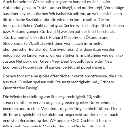
Auch bei seinem Wirtschaftsprogramm handelt es sich – aller
Anfeindungen zum Trotz – um seriöse[4] und moderate[5] Vorschläge
aus einer keynesianischen Wirtschaftstradition, an welche sich auch
die deutsche Sozialdemokratie wieder erinnern sollte. Die im
innerparteilichen Wahlkampf geäußerten wirtschaftspolitische Ideen
bzw. Ankündigungen Corbyns[6] werden auf der Insel bereits als
„Corbynomics“ diskutiert. Richard Murphy, ein Ökonom und
Steuerexperte[7], gilt als wichtiger, wenn auch informeller
ökonomischer Berater der Corbynomics. Die Ideen dazu werden
jedoch schon länger von progressivlinken Einrichtungen wie dem Tax
Justice Network, der Green New Deal Group[8] sowie der New
Economics Foundation[9] ausgearbeitet und popularisiert.
Corbyn fordert eine große öffentliche Investitionsoffensive, die sich
aus zwei Quellen speisen soll: Steuergerechtigkeit und „Grünem
Quantitative Easing“.
Die
Wiederherstellung von Steuergerechtigkeit
[10] solle
steuerrechtliche Verzerrungen zugunsten großer Unternehmen
beenden und zu einer
Verminderung der Ungleichheit
führen. Denn
die hohe Ungleichheit sei nicht nur ungerecht sondern selbst nach
neuesten Berechnung des IWF und der OECD schlecht für die
Wirtschaft (vermehrte Verschuldung und Spekulation statt