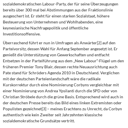
DIE LINKE
sozialdemokratischen Labour-Party, der für seine Überzeugungen
bereits über 300 mal bei Abstimmungen aus der Fraktionslinie
ausgeschert ist. Er steht für einen starken Sozialstaat, höhere
Weitere Themen
Besteuerung von Unternehmen und Wohlhabenden, eine
keynesianische Nachfragepolitik und öffentliche
Memo-Gruppe
Investitionsoffensive.
Überraschend führt er nun in Umfragen als Anwärter[2] auf den
Institut Solidarische Moderne
Parteivorsitz, dessen Wahl für Anfang September angesetzt ist. Er
genießt die Unterstützung von Gewerkschaften und entfacht
Rosa-Luxemburg-Stiftung
Entsetzen in der Parteiführung aus dem „New Labour“-Flügel um den
früheren Premier Tony Blair, dessen rechte Neuausrichtung auch
Über mich
Pate stand für Schröders Agenda 2010 in Deutschland. Verglichen
mit der deutschen Parteienlandschaft wäre die radikale
Kurskorrektur durch eine Nominierung Corbyns vergleichbar mit
Kontakt
einer Nominierung von Andrea Ypsilanti durch die SPD oder von
Christian Ströbele durch die grüne Basis. Entsprechend wird auch in
der deutschen Presse bereits das Bild eines linken Extremisten oder
Populisten gezeichnet[3] – meines Erachtens zu Unrecht, da Corbyn
authentisch wie kein Zweiter seit Jahrzehnten klassische
sozialdemokratische Grundsätze vertritt.