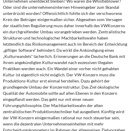
Unternehmen unentdeckt bleiben? Wo waren die Whistleblower?
Oder sind die unternehmensinternen Hinweisgeber zum Skandal
unterdrückt worden? Offensichtlich fühlte sich der verschworene
Kreis der Betrüger einigermaßen sicher. Abgesehen vom Versagen
der staatlichen Regulierung muss daher innerhalb des VWKonzerns
ein durchgreifender Umbau vorangetrieben werden. Zentralistische
Strukturen und technologischer Machbarkeitswahn haben
letztendlich das Risikomanagement auch im Bereich der Entwicklung
„giftiger Software“ behindert. Da wirkt die Ankündigung eines
„Kulturwandels“ lächerlich. Erinnerungen an die Deutsche Bank mit
ihrem angekündigten Kulturwandel nach exzessiven illegalen
Praktiken werden wach. Ein Wandel einer vorher nicht gehabten
Kultur ist eigentlich nicht möglich. Der VW-Konzern muss die
Produktions-Kultur erst einmal herstellen. Dazu gehört der
grundlegende Umbau der Konzernstruktur. Das Ziel ökologische
Qualität der Automobile sollte auf allen Ebenen in den Konzern
eingepflanzt werden. Das geht nur mit einer neuen
Führungsphilosophie. Der Machbarkeitswahn der alten
zentralistischen Produktionstechniker hat ausgedient. Künftig wird
der VW-Konzern einigermaßen rational nur noch steuerbar sein,
wenn die dezentralen Unternehmenseinheiten mit mehr
Entscheidungskompetenz im Rahmen der allgemeinen Zielvorgaben