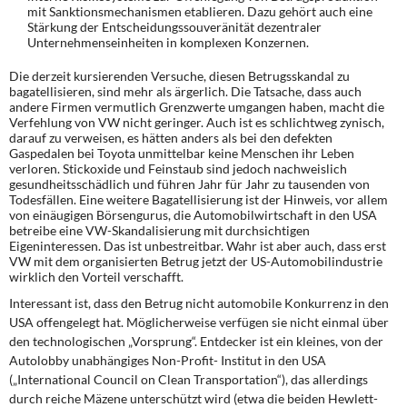
mit Sanktionsmechanismen etablieren. Dazu gehört auch eine
Stärkung der Entscheidungssouveränität dezentraler
Unternehmenseinheiten in komplexen Konzernen.
Die derzeit kursierenden Versuche, diesen Betrugsskandal zu
bagatellisieren, sind mehr als ärgerlich. Die Tatsache, dass auch
andere Firmen vermutlich Grenzwerte umgangen haben, macht die
Verfehlung von VW nicht geringer. Auch ist es schlichtweg zynisch,
darauf zu verweisen, es hätten anders als bei den defekten
Gaspedalen bei Toyota unmittelbar keine Menschen ihr Leben
verloren. Stickoxide und Feinstaub sind jedoch nachweislich
gesundheitsschädlich und führen Jahr für Jahr zu tausenden von
Todesfällen. Eine weitere Bagatellisierung ist der Hinweis, vor allem
von einäugigen Börsengurus, die Automobilwirtschaft in den USA
betreibe eine VW-Skandalisierung mit durchsichtigen
Eigeninteressen. Das ist unbestreitbar. Wahr ist aber auch, dass erst
VW mit dem organisierten Betrug jetzt der US-Automobilindustrie
wirklich den Vorteil verschafft.
Interessant ist, dass den Betrug nicht automobile Konkurrenz in den
USA offengelegt hat. Möglicherweise verfügen sie nicht einmal über
den technologischen „Vorsprung“. Entdecker ist ein kleines, von der
Autolobby unabhängiges Non-Profit- Institut in den USA
(„International Council on Clean Transportation“), das allerdings
durch reiche Mäzene unterschützt wird (etwa die beiden Hewlett-