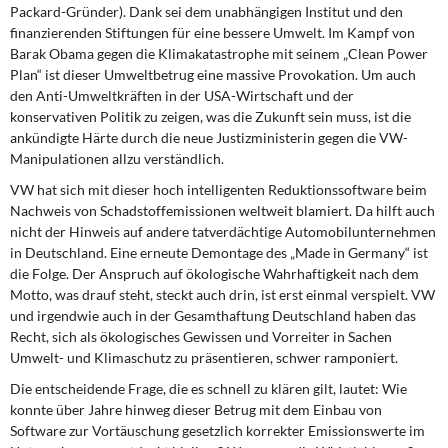
Packard-Gründer). Dank sei dem unabhängigen Institut und den
finanzierenden Stiftungen für eine bessere Umwelt. Im Kampf von
Barak Obama gegen die Klimakatastrophe mit seinem „Clean Power
Plan“ ist dieser Umweltbetrug eine massive Provokation. Um auch
den Anti-Umweltkräften in der USA-Wirtschaft und der
konservativen Politik zu zeigen, was die Zukunft sein muss, ist die
ankündigte Härte durch die neue Justizministerin gegen die VW-
Manipulationen allzu verständlich.
VW hat sich mit dieser hoch intelligenten Reduktionssoftware beim
Nachweis von Schadstoffemissionen weltweit blamiert. Da hilft auch
nicht der Hinweis auf andere tatverdächtige Automobilunternehmen
in Deutschland. Eine erneute Demontage des „Made in Germany“ ist
die Folge. Der Anspruch auf ökologische Wahrhaftigkeit nach dem
Motto, was drauf steht, steckt auch drin, ist erst einmal verspielt. VW
und irgendwie auch in der Gesamthaftung Deutschland haben das
Recht, sich als ökologisches Gewissen und Vorreiter in Sachen
Umwelt- und Klimaschutz zu präsentieren, schwer ramponiert.
Die entscheidende Frage, die es schnell zu klären gilt, lautet: Wie
konnte über Jahre hinweg dieser Betrug mit dem Einbau von
Software zur Vortäuschung gesetzlich korrekter Emissionswerte im