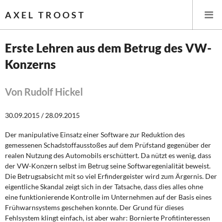
AXEL TROOST
Erste Lehren aus dem Betrug des VW-
Konzerns
Startseite
Themen
Von Rudolf Hickel
Leitlinien linker Wirtschafts- und Finanzpolitik
30.09.2015 / 28.09.2015
Der manipulative Einsatz einer Software zur Reduktion des
Wirtschaftspolitik
gemessenen Schadstoffausstoßes auf dem Prüfstand gegenüber der
realen Nutzung des Automobils erschüttert. Da nützt es wenig, dass
Steuer- und Finanzpolitik
der VW-Konzern selbst im Betrug seine Softwaregenialität beweist.
Die Betrugsabsicht mit so viel Erfindergeister wird zum Ärgernis. Der
Öffentliche Infrastruktur und Daseinsvorsorge
eigentliche Skandal zeigt sich in der Tatsache, dass dies alles ohne
eine funktionierende Kontrolle im Unternehmen auf der Basis eines
Eurokrise und Griechenland
Frühwarnsystems geschehen konnte. Der Grund für dieses
Fehlsystem klingt einfach, ist aber wahr: Bornierte Profitinteressen