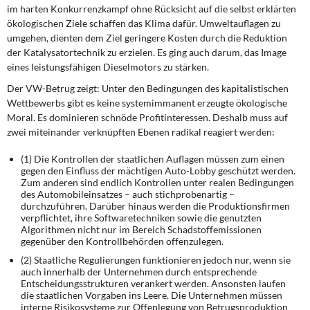
DIE LINKE
im harten Konkurrenzkampf ohne Rücksicht auf die selbst erklärten
ökologischen Ziele schaffen das Klima dafür. Umweltauflagen zu
umgehen, dienten dem Ziel geringere Kosten durch die Reduktion
Weitere Themen
der Katalysatortechnik zu erzielen. Es ging auch darum, das Image
eines leistungsfähigen Dieselmotors zu stärken.
Memo-Gruppe
Der VW-Betrug zeigt: Unter den Bedingungen des kapitalistischen
Wettbewerbs gibt es keine systemimmanent erzeugte ökologische
Institut Solidarische Moderne
Moral. Es dominieren schnöde Profitinteressen. Deshalb muss auf
zwei miteinander verknüpften Ebenen radikal reagiert werden:
Rosa-Luxemburg-Stiftung
(1) Die Kontrollen der staatlichen Auflagen müssen zum einen
gegen den Einfluss der mächtigen Auto-Lobby geschützt werden.
Über mich
Zum anderen sind endlich Kontrollen unter realen Bedingungen
des Automobileinsatzes – auch stichprobenartig –
durchzuführen. Darüber hinaus werden die Produktionsfirmen
Kontakt
verpflichtet, ihre Softwaretechniken sowie die genutzten
Algorithmen nicht nur im Bereich Schadstoffemissionen
gegenüber den Kontrollbehörden offenzulegen.
(2) Staatliche Regulierungen funktionieren jedoch nur, wenn sie
auch innerhalb der Unternehmen durch entsprechende
Entscheidungsstrukturen verankert werden. Ansonsten laufen
die staatlichen Vorgaben ins Leere. Die Unternehmen müssen
interne Risikosysteme zur Offenlegung von Betrugsproduktion