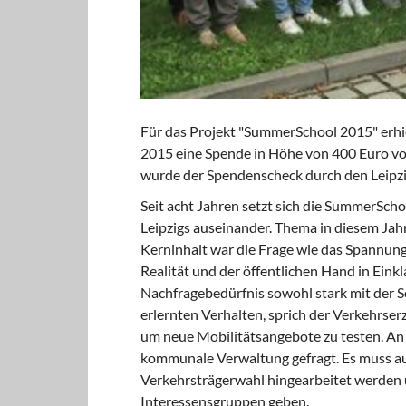
Für das Projekt "SummerSchool 2015" erhie
2015 eine Spende in Höhe von 400 Euro v
wurde der Spendenscheck durch den Leipzi
Seit acht Jahren setzt sich die SummerSch
Leipzigs auseinander. Thema in diesem Jah
Kerninhalt war die Frage wie das Spannungs
Realität und der öffentlichen Hand in Ein
Nachfragebedürfnis sowohl stark mit der S
erlernten Verhalten, sprich der Verkehrserz
um neue Mobilitätsangebote zu testen. An de
kommunale Verwaltung gefragt. Es muss au
Verkehrsträgerwahl hingearbeitet werden u
Interessensgruppen geben.