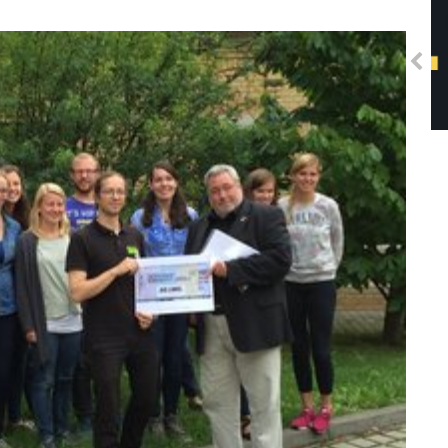
Solidarisches EUropa -
Mosaiklinke Perspektiven