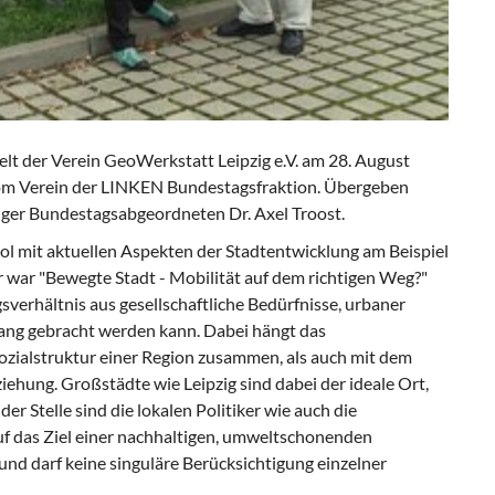
lt der Verein GeoWerkstatt Leipzig e.V. am 28. August
om Verein der LINKEN Bundestagsfraktion. Übergeben
ger Bundestagsabgeordneten Dr. Axel Troost.
ool mit aktuellen Aspekten der Stadtentwicklung am Beispiel
r war "Bewegte Stadt - Mobilität auf dem richtigen Weg?"
verhältnis aus gesellschaftliche Bedürfnisse, urbaner
klang gebracht werden kann. Dabei hängt das
ozialstruktur einer Region zusammen, als auch mit dem
iehung. Großstädte wie Leipzig sind dabei der ideale Ort,
r Stelle sind die lokalen Politiker wie auch die
f das Ziel einer nachhaltigen, umweltschonenden
nd darf keine singuläre Berücksichtigung einzelner