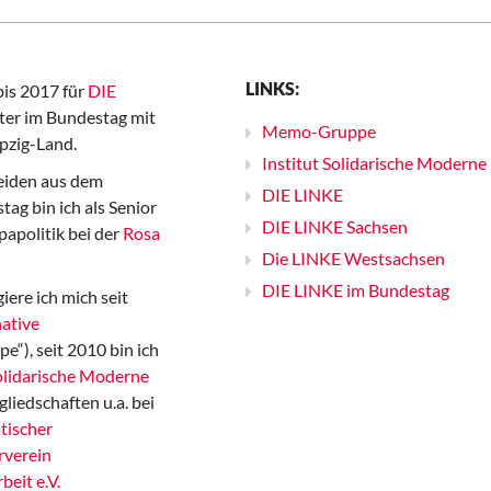
LINKS:
bis 2017 für
DIE
er im Bundestag mit
Memo-Gruppe
pzig-Land.
Institut Solidarische Moderne
iden aus dem
DIE LINKE
ag bin ich als Senior
DIE LINKE Sachsen
papolitik bei der
Rosa
Die LINKE Westsachsen
DIE LINKE im Bundestag
iere ich mich seit
ative
“), seit 2010 bin ich
Solidarische Moderne
gliedschaften u.a. bei
tischer
rverein
beit e.V.