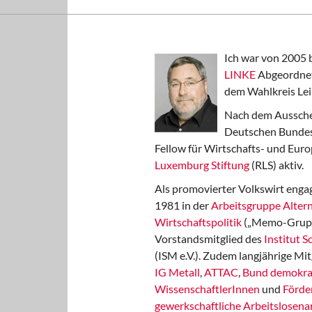
Ich war von 2005 
LINKE
Abgeordnet
dem Wahlkreis Lei
Nach dem Aussche
Deutschen Bundest
Fellow für Wirtschafts- und Euro
Luxemburg Stiftung
(RLS) aktiv.
Als promovierter Volkswirt engag
1981 in der
Arbeitsgruppe Altern
Wirtschaftspolitik
(„Memo-Gruppe
Vorstandsmitglied des
Institut 
(ISM e.V.). Zudem langjährige Mit
IG Metall
,
ATTAC
,
Bund demokra
WissenschaftlerInnen
und
Förde
gewerkschaftliche Arbeitslosenar