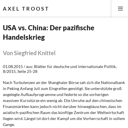
AXEL TROOST
USA vs. China: Der pazifische
Handelskrieg
Startseite
Themen
Von Siegfried Knittel
Leitlinien linker Wirtschafts- und Finanzpolitik
01.08.2015 / aus: Blätter für deutsche und internationale Politik,
8/2015, Seite 25-28
Wirtschaftspolitik
Nach Turbulenzen an der Shanghaier Börse sah sich die Nationalbank
in Peking Anfang Juli zum Eingreifen genötigt. Sie unterstützte groß
Steuer- und Finanzpolitik
angelegte Aufkaufprogramme und federte so die vorherigen
massiven Kursstürze ein wenig ab. Die Unruhe auf den chinesischen
Öffentliche Infrastruktur und Daseinsvorsorge
Finanzmärkten kann jedoch nicht darüber hinwegtäuschen, dass im
asiatisch-pazifischen Raum das künftige Zentrum der Weltwirtschaft
Eurokrise und Griechenland
liegen wird. Längst ist dort der Kampf um die Vorherrschaft in vollem
Gange.