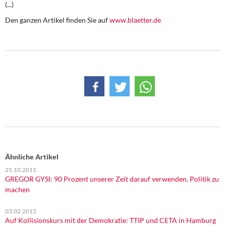
(...)
DIE LINKE
Den ganzen Artikel finden Sie auf
www.blaetter.de
Weitere Themen
Memo-Gruppe
Institut Solidarische Moderne
Rosa-Luxemburg-Stiftung
Über mich
Kontakt
Ähnliche Artikel
25.10.2011
GREGOR GYSI: 90 Prozent unserer Zeit darauf verwenden, Politik zu
machen
03.02.2015
Auf Kollisionskurs mit der Demokratie: TTIP und CETA in Hamburg