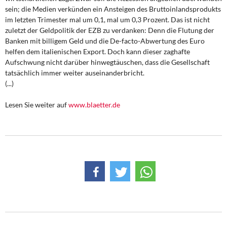
DIE LINKE
sein; die Medien verkünden ein Ansteigen des Bruttoinlandsprodukts
im letzten Trimester mal um 0,1, mal um 0,3 Prozent. Das ist nicht
Weitere Themen
zuletzt der Geldpolitik der EZB zu verdanken: Denn die Flutung der
Banken mit billigem Geld und die De-facto-Abwertung des Euro
helfen dem italienischen Export. Doch kann dieser zaghafte
Memo-Gruppe
Aufschwung nicht darüber hinwegtäuschen, dass die Gesellschaft
tatsächlich immer weiter auseinanderbricht.
Institut Solidarische Moderne
(...)
Rosa-Luxemburg-Stiftung
Lesen Sie weiter auf
www.blaetter.de
Über mich
Kontakt