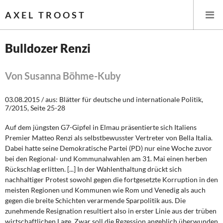
AXEL TROOST
Bulldozer Renzi
Startseite
Von Susanna Böhme-Kuby
Themen
03.08.2015 / aus: Blätter für deutsche und internationale Politik,
7/2015, Seite 25-28
Leitlinien linker Wirtschafts- und Finanzpolitik
Auf dem jüngsten G7-Gipfel in Elmau präsentierte sich Italiens
Wirtschaftspolitik
Premier Matteo Renzi als selbstbewusster Vertreter von Bella Italia.
Dabei hatte seine Demokratische Partei (PD) nur eine Woche zuvor
bei den Regional- und Kommunalwahlen am 31. Mai einen herben
Steuer- und Finanzpolitik
Rückschlag erlitten. [...] In der Wahlenthaltung drückt sich
nachhaltiger Protest sowohl gegen die fortgesetzte Korruption in den
Öffentliche Infrastruktur und Daseinsvorsorge
meisten Regionen und Kommunen wie Rom und Venedig als auch
gegen die breite Schichten verarmende Sparpolitik aus. Die
Eurokrise und Griechenland
zunehmende Resignation resultiert also in erster Linie aus der trüben
wirtschaftlichen Lage. Zwar soll die Rezession angeblich überwunden