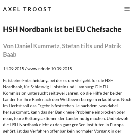
AXEL TROOST
HSH Nordbank ist bei EU Chefsache
Startseite
Von Daniel Kummetz, Stefan Eilts und Patrik
Baab
Themen
14.09.2015 / www.ndr.de 10.09.2015
Leitlinien linker Wirtschafts- und Finanzpolitik
Es ist eine Entscheidung, bei der es um viel geht für die HSH
Wirtschaftspolitik
Nordbank, für Schleswig-Holstein und Hamburg: Die EU-
Kommission untersucht seit zwei Jahren, ob die Hilfe der beiden
Steuer- und Finanzpolitik
Länder für ihre Bank nach den Wettbewerbsregeln erlaubt war. Noch
im Herbst soll das Ergebnis feststehen. Je nachdem, was dabei
Öffentliche Infrastruktur und Daseinsvorsorge
herauskommt, kann das der Bank neue Probleme einbrocken oder
neue, teure Rettungsaktionen der Länder nötig machen. Und obwohl
Eurokrise und Griechenland
die HSH Nordbank nicht zu den ganz großen Instituten in Europa
gehört, ist das Verfahren offenbar kein normaler Vorgang in der