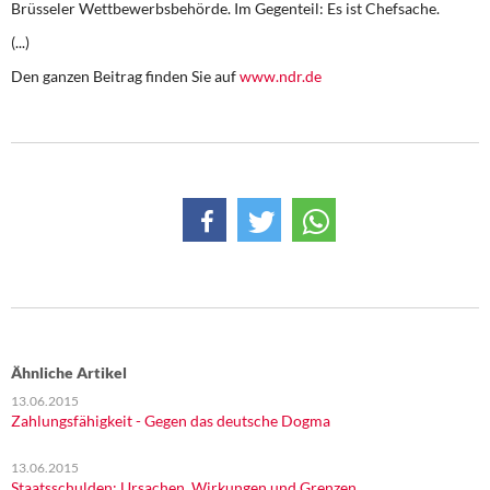
Brüsseler Wettbewerbsbehörde. Im Gegenteil: Es ist Chefsache.
DIE LINKE
(...)
Weitere Themen
Den ganzen Beitrag finden Sie auf
www.ndr.de
Memo-Gruppe
Institut Solidarische Moderne
Rosa-Luxemburg-Stiftung
Über mich
Kontakt
Ähnliche Artikel
13.06.2015
Zahlungsfähigkeit - Gegen das deutsche Dogma
13.06.2015
Staatsschulden: Ursachen, Wirkungen und Grenzen