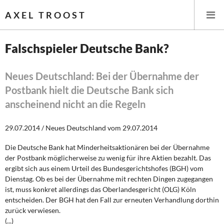
AXEL TROOST
Falschspieler Deutsche Bank?
Startseite
Neues Deutschland: Bei der Übernahme der
Postbank hielt die Deutsche Bank sich
Themen
anscheinend nicht an die Regeln
Leitlinien linker Wirtschafts- und Finanzpolitik
29.07.2014 / Neues Deutschland vom 29.07.2014
Wirtschaftspolitik
Die Deutsche Bank hat Minderheitsaktionären bei der Übernahme
der Postbank möglicherweise zu wenig für ihre Aktien bezahlt. Das
Steuer- und Finanzpolitik
ergibt sich aus einem Urteil des Bundesgerichtshofes (BGH) vom
Dienstag. Ob es bei der Übernahme mit rechten Dingen zugegangen
Öffentliche Infrastruktur und Daseinsvorsorge
ist, muss konkret allerdings das Oberlandesgericht (OLG) Köln
entscheiden. Der BGH hat den Fall zur erneuten Verhandlung dorthin
Eurokrise und Griechenland
zurück verwiesen.
(...)