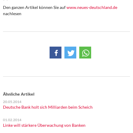
DIE LINKE
Den ganzen Artikel können Sie auf
www.neues-deutschland.de
nachlesen
Weitere Themen
Memo-Gruppe
Institut Solidarische Moderne
Rosa-Luxemburg-Stiftung
Über mich
Kontakt
Ähnliche Artikel
20.05.2014
Deutsche Bank holt sich Milliarden beim Scheich
01.02.2014
Linke will stärkere Überwachung von Banken