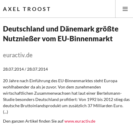
AXEL TROOST
Deutschland und Dänemark größte
Nutznießer vom EU-Binnenmarkt
Startseite
Themen
euractiv.de
Leitlinien linker Wirtschafts- und Finanzpolitik
28.07.2014 / 28.07.2014
20 Jahre nach Einführung des EU-Binnenmarktes steht Europa
Wirtschaftspolitik
wohlhabender da als je zuvor. Von dem zunehmenden
wirtschaftlichen Zusammenwachsen hat laut einer Bertelsmann-
Steuer- und Finanzpolitik
Studie besonders Deutschland profitiert: Von 1992 bis 2012 stieg das
deutsche Bruttoinlandsprodukt um zusätzlich 37 Milliarden Euro.
Öffentliche Infrastruktur und Daseinsvorsorge
(...)
Den ganzen Artikel finden Sie auf
www.euractiv.de
Eurokrise und Griechenland