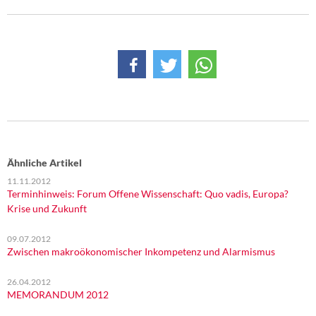
DIE LINKE
Weitere Themen
Memo-Gruppe
Institut Solidarische Moderne
Rosa-Luxemburg-Stiftung
Ähnliche Artikel
Über mich
11.11.2012
Terminhinweis: Forum Offene Wissenschaft: Quo vadis, Europa?
Krise und Zukunft
Kontakt
09.07.2012
Zwischen makroökonomischer Inkompetenz und Alarmismus
26.04.2012
MEMORANDUM 2012