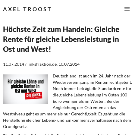
AXEL TROOST
Höchste Zeit zum Handeln: Gleiche
Rente für gleiche Lebensleistung in
Startseite
Ost und West!
Themen
11.07.2014 / linksfraktion.de, 10.07.2014
Leitlinien linker Wirtschafts- und Finanzpolitik
Deutschland ist auch im 24. Jahr nach der
Wiedervereinigung im Rentenrecht geteilt.
Wirtschaftspolitik
Noch immer beträgt die Standardrente für
die gleiche Lebensleistung im Osten 100
Steuer- und Finanzpolitik
Euro weniger als im Westen. Bei der
Angleichung der Ostrenten an das
Öffentliche Infrastruktur und Daseinsvorsorge
Westniveau geht es um mehr als nur Gerechtigkeit. Es geht um die
Herstellung gleicher Lebens- und Einkommensverhältnisse nach dem
Eurokrise und Griechenland
Grundgesetz.