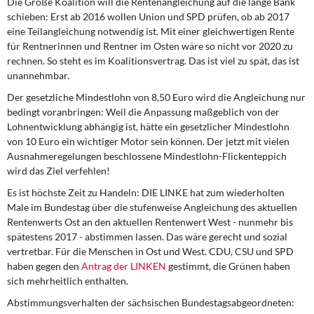
Die Große Koalition will die Rentenangleichung auf die lange Bank
DIE LINKE
schieben: Erst ab 2016 wollen Union und SPD prüfen, ob ab 2017
eine Teilangleichung notwendig ist. Mit einer gleichwertigen Rente
Weitere Themen
für Rentnerinnen und Rentner im Osten wäre so nicht vor 2020 zu
rechnen. So steht es im Koalitionsvertrag. Das ist viel zu spät, das ist
Memo-Gruppe
unannehmbar.
Der gesetzliche Mindestlohn von 8,50 Euro wird die Angleichung nur
Institut Solidarische Moderne
bedingt voranbringen: Weil die Anpassung maßgeblich von der
Lohnentwicklung abhängig ist, hätte ein gesetzlicher Mindestlohn
Rosa-Luxemburg-Stiftung
von 10 Euro ein wichtiger Motor sein können. Der jetzt mit vielen
Ausnahmeregelungen beschlossene Mindestlohn-Flickenteppich
wird das Ziel verfehlen!
Über mich
Es ist höchste Zeit zu Handeln: DIE LINKE hat zum wiederholten
Male im Bundestag über die stufenweise Angleichung des aktuellen
Kontakt
Rentenwerts Ost an den aktuellen Rentenwert West - nunmehr bis
spätestens 2017 - abstimmen lassen. Das wäre gerecht und sozial
vertretbar. Für die Menschen in Ost und West. CDU, CSU und SPD
haben gegen den
Antrag der LINKEN
gestimmt, die Grünen haben
sich mehrheitlich enthalten.
Abstimmungsverhalten der sächsischen Bundestagsabgeordneten: