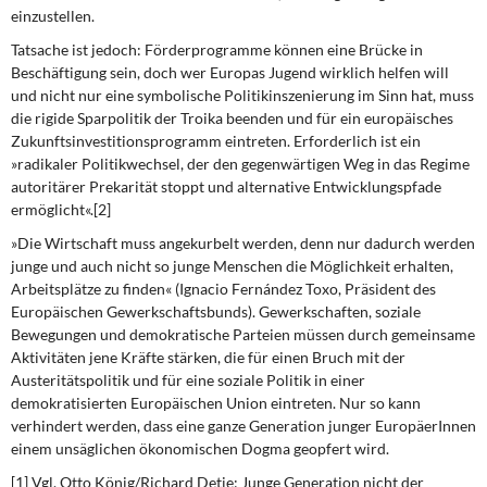
einzustellen.
Tatsache ist jedoch:
Förderprogramme können eine Brücke in
Beschäftigung sein, doch wer Europas Jugend wirklich helfen will
und nicht nur eine symbolische Politikinszenierung im Sinn hat, muss
die rigide Sparpolitik der Troika beenden und für ein europäisches
Zukunftsinvestitionsprogramm eintreten. Erforderlich ist ein
»radikaler Politikwechsel, der den gegenwärtigen Weg in das Regime
autoritärer Prekarität stoppt und alternative Entwicklungspfade
ermöglicht«.[2]
»Die Wirtschaft muss
angekurbelt werden, denn nur dadurch werden
junge und auch nicht so junge Menschen die Möglichkeit erhalten,
Arbeitsplätze zu finden« (Ignacio Fernández Toxo, Präsident des
Europäischen Gewerkschaftsbunds). Gewerkschaften
,
soziale
Bewegungen und demokratische Parteien müssen durch gemeinsame
Aktivitäten jene Kräfte stärken, die für einen Bruch mit der
Austeritätspolitik und für eine soziale Politik in einer
demokratisierten Europäischen Union eintreten. Nur so kann
verhindert werden, dass eine ganze Generation junger EuropäerInnen
einem unsäglichen ökonomischen Dogma geopfert wird.
[1] Vgl. Otto König/Richard Detje: Junge Generation nicht der