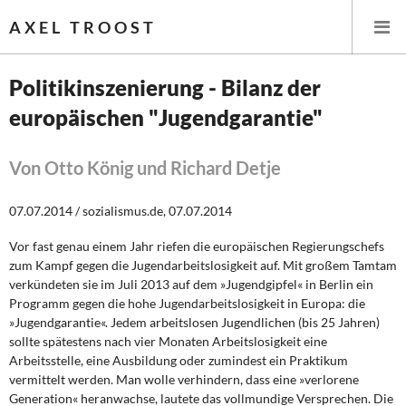
AXEL TROOST
Politikinszenierung - Bilanz der
europäischen "Jugendgarantie"
Startseite
Themen
Von Otto König und Richard Detje
Leitlinien linker Wirtschafts- und Finanzpolitik
07.07.2014 / sozialismus.de, 07.07.2014
Vor fast genau einem Jahr riefen die europäischen Regierungschefs
Wirtschaftspolitik
zum Kampf gegen die Jugendarbeitslosigkeit auf. Mit großem Tamtam
verkündeten sie im Juli 2013 auf dem »Jugendgipfel« in Berlin ein
Steuer- und Finanzpolitik
Programm gegen die hohe Jugendarbeitslosigkeit in Europa: die
»Jugendgarantie«. Jedem arbeitslosen Jugendlichen (bis 25 Jahren)
Öffentliche Infrastruktur und Daseinsvorsorge
sollte spätestens nach vier Monaten Arbeitslosigkeit eine
Arbeitsstelle, eine Ausbildung oder zumindest ein Praktikum
Eurokrise und Griechenland
vermittelt werden. Man wolle verhindern, dass eine »verlorene
Generation« heranwachse, lautete das vollmundige Versprechen. Die