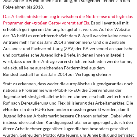
zusätzliche 105 Millionen Euro fällig, mit steigender Tendenz in den
Folgejahren bis 2018.
Das Arbeitsministerium
zog inzwischen die Notbremse und legte das
Programm der »großen Geste« vorerst auf Eis.
Es soll eventuell mit
erheblich geringerem Umfang fortgeführt werden. Auf der Website
der BA heißt es ernüchternd: »Seit dem 8. April werden keine neuen
Anträge mehr für das Jahr 2014 angenommen.« Und die Zentrale
Auslands- und Fachvermittlung (ZAV) der BA versendet an spanische
und portugiesische Jugendliche Briefe, in denen ihnen mitgeteilt
wird, dass über ihre Anträge vorerst nicht entschieden werde könne,
»da aktuell keine ausreichenden Fördermittel aus dem
Bundeshaushalt für das Jahr 2014 zur Verfügung stehen.«
Statt zu erkennen,
dass weder die europäische »Jugendgarantie« noch
nationale Programme wie »MobiPro-EU« die Überwindung der
Jugendarbeitslosigkeit alleine leisten können, erschallt weiterhin der
Ruf nach Deregulierung und Flexibilisierung des Arbeitsmarktes. Die
»Hürden« in den EU-Krisenländern müssten gesenkt werden, damit
Jugendliche am Arbeitsmarkt bessere Chancen erhalten. Dabei wird
insbesondere auf dem Kündigungsschutz herumgeprügelt, durch den
ältere Arbeitnehmer gegenüber Jugendlichen besonders geschützt
würden. Getreu dem Motto: Alte feuern, um Junge billig und befristet