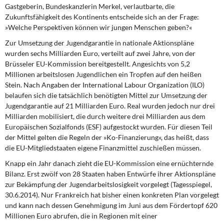
DIE LINKE
Gastgeberin, Bundeskanzlerin Merkel, verlautbarte, die
Zukunftsfähigkeit des Kontinents entscheide sich an der Frage:
»Welche Perspektiven können wir jungen Menschen geben?«
Weitere Themen
Zur Umsetzung der Jugendgarantie
in nationale Aktionspläne
Memo-Gruppe
wurden sechs Milliarden Euro, verteilt auf zwei Jahre, von der
Brüsseler EU-Kommission bereitgestellt. Angesichts von 5,2
Millionen arbeitslosen Jugendlichen ein Tropfen auf den heißen
Institut Solidarische Moderne
Stein. Nach Angaben der International Labour Organization (ILO)
belaufen sich die tatsächlich benötigten Mittel zur Umsetzung der
Rosa-Luxemburg-Stiftung
Jugendgarantie auf 21 Milliarden Euro. Real wurden jedoch nur drei
Milliarden mobilisiert, die durch weitere drei Milliarden aus dem
Über mich
Europäischen Sozialfonds (ESF) aufgestockt wurden. Für diesen Teil
der Mittel gelten die Regeln der »Ko-Finanzierung«, das heißt, dass
die EU-Mitgliedstaaten eigene Finanzmittel zuschießen müssen.
Kontakt
Knapp ein Jahr danach
zieht die EU-Kommission eine ernüchternde
Bilanz. Erst zwölf von 28 Staaten haben Entwürfe ihrer Aktionspläne
zur Bekämpfung der Jugendarbeitslosigkeit vorgelegt (Tagesspiegel,
30.6.2014). Nur Frankreich hat bisher einen konkreten Plan vorgelegt
und kann nach dessen Genehmigung im Juni aus dem Fördertopf 620
Millionen Euro abrufen, die in Regionen mit einer