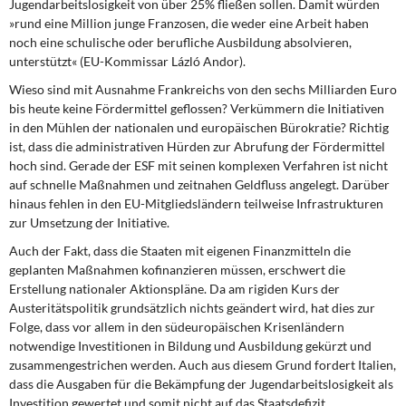
Jugendarbeitslosigkeit von über 25% fließen sollen. Damit würden
»rund eine Million junge Franzosen, die weder eine Arbeit haben
noch eine schulische oder berufliche Ausbildung absolvieren,
unterstützt« (EU-Kommissar Lázló Andor).
Wieso sind
mit Ausnahme Frankreichs von den sechs Milliarden Euro
bis heute keine Fördermittel geflossen? Verkümmern die Initiativen
in den Mühlen der nationalen und europäischen Bürokratie? Richtig
ist, dass die administrativen Hürden zur Abrufung der Fördermittel
hoch sind. Gerade der ESF mit seinen komplexen Verfahren ist nicht
auf schnelle Maßnahmen und zeitnahen Geldfluss angelegt. Darüber
hinaus fehlen in den EU-Mitgliedsländern teilweise Infrastrukturen
zur Umsetzung der Initiative.
Auch der Fakt,
dass die Staaten mit eigenen Finanzmitteln die
geplanten Maßnahmen kofinanzieren müssen, erschwert die
Erstellung nationaler Aktionspläne. Da am rigiden Kurs der
Austeritätspolitik grundsätzlich nichts geändert wird, hat dies zur
Folge, dass vor allem in den südeuropäischen Krisenländern
notwendige Investitionen in Bildung und Ausbildung gekürzt und
zusammengestrichen werden. Auch aus diesem Grund fordert Italien,
dass die Ausgaben für die Bekämpfung der Jugendarbeitslosigkeit als
Investition gewertet und somit nicht auf das Staatsdefizit