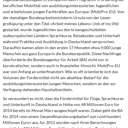
beruflichen Mobilität von ausbildungsinteressierten Jugendlichen
und arbeitslosen jungen Fachkräften aus Europa« (MobiPro-EU). Von
der damaligen Bundesarbeitsministerin Ursula von der Leyen
großspurig unter den Titel »Arbeit meines Lebens« (Job of my life)
gestartet, wurde Jugendlichen aus den krisengeschüttelten
südeuropäischen Ländern Sprachkurse, Reisekosten und Unterhalt
während Praktika und Ausbildung in Deutschland versprochen.
Daraufhin kamen allein in den ersten 17 Monaten etwa 9.000 junge
Menschen aus ganz Europa in die Bundesrepublik. Diese Nachfrage
überforderte die Bundesagentur für Arbeit (BA) nicht nur in
bürokratischer, sondern auch in finanzieller Hinsicht. MobiPro-EU
war von Anfang an unterfinanziert. Wie so oft orientierte sich das
Volumen der Fördermittel nicht am absehbar Bedarf für die
ausbildungsinteressierten jungen Menschen, sondern an den zur
Verfügung stehenden Haushaltsmitteln.
So verwundert es nicht,
dass die Fördermittel für Flüge, Sprachkurse
und Unterkunft in Deutschland in Höhe von 48 Millionen Euro für
2014 bereits im Monat März ausgeschöpft waren. Dabei geht die BA
für 2014 »von einem Gesamtfinanzierungsbedarf von rund hundert
Millionen Euro« aus, für 2015 würden nach ihren Berechnungen