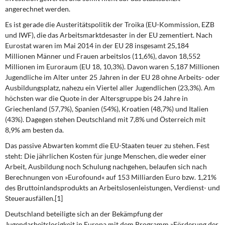
angerechnet werden.
Es ist gerade
die Austeritätspolitik der Troika (
EU
-Kommission, EZB
und IWF), die das Arbeitsmarktdesaster in der EU zementiert. Nach
Eurostat waren im Mai 2014 in der EU 28 insgesamt 25,184
Millionen Männer und Frauen arbeitslos (11,6%), davon 18,552
Millionen im Euroraum (EU 18, 10,3%). Davon waren 5,187 Millionen
Jugendliche im Alter unter 25 Jahren in der EU 28 ohne Arbeits- oder
Ausbildungsplatz, nahezu ein Viertel aller Jugendlichen (23,3%). Am
höchsten war die Quote in der Altersgruppe bis 24 Jahre in
Griechenland (57,7%), Spanien (54%), Kroatien (48,7%) und Italien
(43%). Dagegen stehen Deutschland mit 7,8% und Österreich mit
8,9% am besten da.
Das passive Abwarten
kommt die EU-Staaten
teuer
zu stehen
.
Fest
steht: Die jährlichen Kosten für junge Menschen, die weder einer
Arbeit, Ausbildung noch Schulung nachgehen, belaufen sich nach
Berechnungen von »Eurofound« auf 153 Milliarden Euro bzw. 1,21%
des Bruttoinlandsprodukts an Arbeitslosenleistungen, Verdienst- und
Steuerausfällen.[1]
Deutschland beteiligte sich
an der Bekämpfung der
Jugendarbeitslosigkeit in Europa mit dem Programm »Förderung der