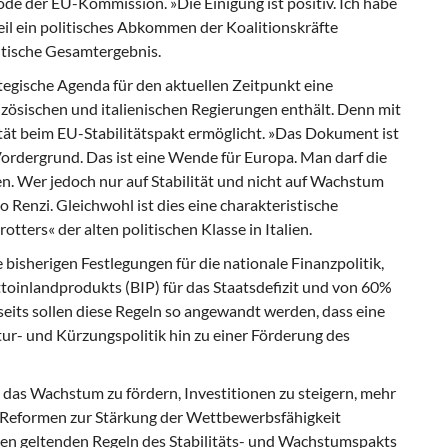
iode der EU-Kommission. »Die Einigung ist positiv. Ich habe
eil ein politisches Abkommen der Koalitionskräfte
itische Gesamtergebnis.
tegische Agenda für den aktuellen Zeitpunkt eine
zösischen und italienischen Regierungen enthält. Denn mit
tät beim EU-Stabilitätspakt ermöglicht. »Das Dokument ist
Vordergrund. Das ist eine Wende für Europa. Man darf die
en. Wer jedoch nur auf Stabilität und nicht auf Wachstum
so Renzi. Gleichwohl ist dies eine charakteristische
ters« der alten politischen Klasse in Italien.
e bisherigen Festlegungen für die nationale Finanzpolitik,
oinlandprodukts (BIP) für das Staatsdefizit und von 60%
seits sollen diese Regeln so angewandt werden, dass eine
tur- und Kürzungspolitik hin zu einer Förderung des
das Wachstum zu fördern, Investitionen zu steigern, mehr
d Reformen zur Stärkung der Wettbewerbsfähigkeit
 den geltenden Regeln des Stabilitäts- und Wachstumspakts