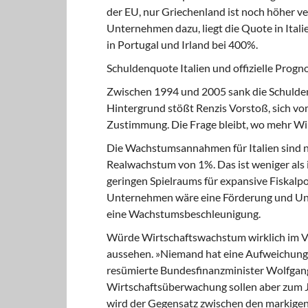
der EU, nur Griechenland ist noch höher v
Unternehmen dazu, liegt die Quote in Itali
in Portugal und Irland bei 400%.
Schuldenquote Italien und offizielle Progn
Zwischen 1994 und 2005 sank
die Schulde
Hintergrund stößt Renzis Vorstoß, sich vom
Zustimmung. Die Frage bleibt, wo mehr W
Die Wachstumsannahmen für Italien
sind 
Realwachstum von 1%. Das ist weniger als i
geringen Spielraums für expansive Fiskalpo
Unternehmen wäre eine Förderung und Unte
eine Wachstumsbeschleunigung.
Würde Wirtschaftswachstum wirklich
im V
aussehen. »Niemand hat eine Aufweichung 
resümierte Bundesfinanzminister Wolfgang 
Wirtschaftsüberwachung sollen aber zum J
wird der Gegensatz zwischen den markigen