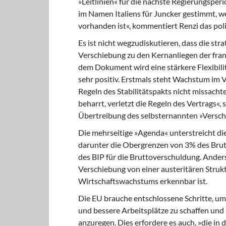
»Leitlinien« für die nächste Regierungsper
im Namen Italiens für Juncker gestimmt, w
vorhanden ist«, kommentiert Renzi das pol
Es ist nicht wegzudiskutieren,
dass die stra
Verschiebung zu den Kernanliegen der fran
dem Dokument wird eine stärkere Flexibili
sehr positiv. Erstmals steht Wachstum im 
Regeln des Stabilitätspakts nicht missacht
beharrt, verletzt die Regeln des Vertrags«, 
Übertreibung des selbsternannten »Verschrot
Die mehrseitige »Agenda« unterstreich
t di
darunter die Obergrenzen von 3% des Brutt
des BIP für die Bruttoverschuldung. Ander
Verschiebung von einer austeritären Struk
Wirtschaftswachstums erkennbar ist.
Die EU brauche entschlossene Schritte,
um 
und bessere Arbeitsplätze zu schaffen un
anzuregen. Dies erfordere es auch, »die in