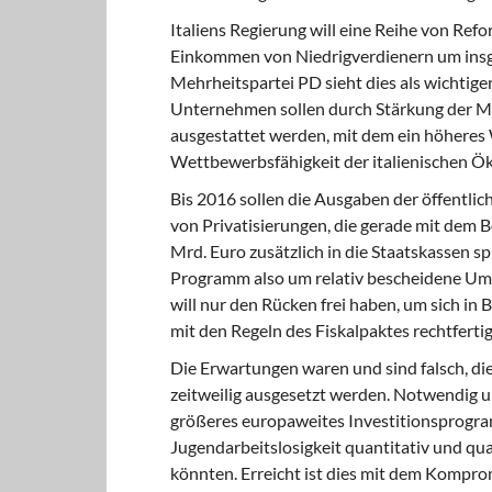
Italiens Regierung will eine Reih
e von Refo
Einkommen von Niedrigverdienern um insges
Mehrheitspartei PD sieht dies als wichtige
Unternehmen sollen durch Stärkung der 
ausgestattet werden, mit dem ein höheres
Wettbewerbsfähigkeit der italienischen Ö
Bis 2016 sollen die Ausgaben
der öffentlic
von Privatisierungen, die gerade mit dem Bö
Mrd. Euro zusätzlich in die Staatskassen sp
Programm also um relativ bescheidene Ums
will nur den Rücken frei haben, um sich in
mit den Regeln des Fiskalpaktes rechtferti
Die Erwartungen waren und sind falsch,
di
zeitweilig ausgesetzt werden. Notwendig u
größeres europaweites Investitionsprog
Jugendarbeitslosigkeit quantitativ und q
könnten. Erreicht ist dies mit dem Komprom