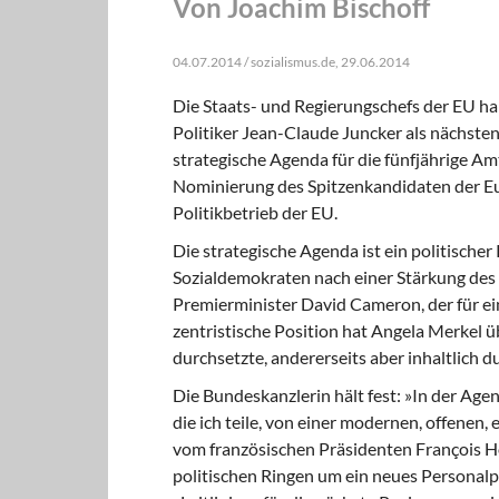
Von Joachim Bischoff
04.07.2014 / sozialismus.de, 29.06.2014
Die Staats- und Regierungschefs der EU ha
Politiker Jean-Claude Juncker als nächste
strategische Agenda für die fünfjährige Amt
Nominierung des Spitzenkandidaten der Eu
Politikbetrieb der EU.
Die strategische Agenda ist ein politischer
Sozialdemokraten nach einer Stärkung des
Premierminister David Cameron, der für e
zentristische Position hat Angela Merkel 
durchsetzte, andererseits aber inhaltlich 
Die Bundeskanzlerin hält fest:
»In der Agen
die ich teile, von einer modernen, offenen, 
vom französischen Präsidenten François Hol
politischen Ringen um ein neues Personalp