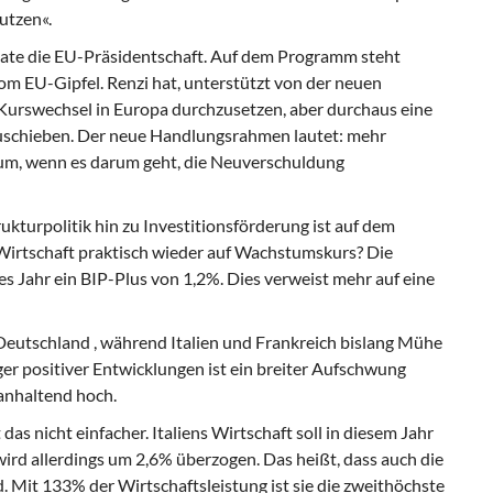
utzen«.
te die EU-Präsidentschaft. Auf dem Programm steht
 EU-Gipfel. Renzi hat, unterstützt von der neuen
Kurswechsel in Europa durchzusetzen, aber durchaus eine
chieben. Der neue Handlungsrahmen lautet: mehr
aum, wenn es darum geht, die Neuverschuldung
ukturpolitik hin zu Investitionsförderung ist auf dem
Wirtschaft praktisch wieder auf Wachstumskurs? Die
s Jahr ein BIP-Plus von 1,2%. Dies verweist mehr auf eine
eutschland , während Italien und Frankreich bislang Mühe
niger positiver Entwicklungen ist ein breiter Aufschwung
t anhaltend hoch.
das nicht einfacher. Italiens Wirtschaft soll in diesem Jahr
ird allerdings um 2,6% überzogen. Das heißt, dass auch die
 Mit 133% der Wirtschaftsleistung ist sie die zweithöchste