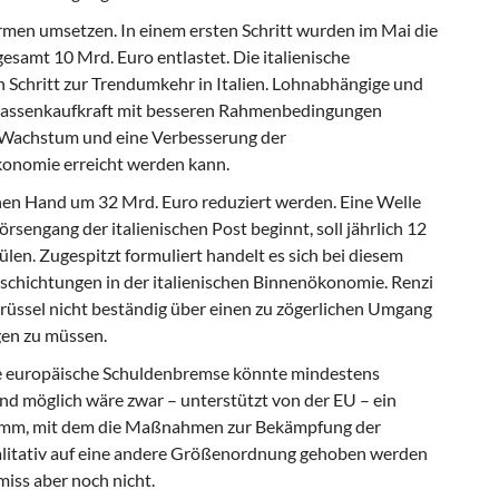
rmen umsetzen. In einem ersten Schritt wurden im Mai die
amt 10 Mrd. Euro entlastet. Die italienische
n Schritt zur Trendumkehr in Italien. Lohnabhängige und
Massenkaufkraft mit besseren Rahmenbedingungen
 Wachstum und eine Verbesserung der
konomie erreicht werden kann.
hen Hand um 32 Mrd. Euro reduziert werden. Eine Welle
rsengang der italienischen Post beginnt, soll jährlich 12
ülen. Zugespitzt formuliert handelt es sich bei diesem
chichtungen in der italienischen Binnenökonomie. Renzi
 Brüssel nicht beständig über einen zu zögerlichen Umgang
gen zu müssen.
e europäische Schuldenbremse könnte mindestens
nd möglich wäre zwar – unterstützt von der EU – ein
ramm, mit dem die Maßnahmen zur Bekämpfung der
ualitativ auf eine andere Größenordnung gehoben werden
iss aber noch nicht.