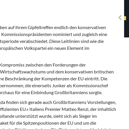
Solidarisches EUropa -
Mosaiklinke Perspektiven
ben auf ihrem Gipfeltreffen endlich den konservativen
n Kommissionspräsidenten nominiert und zugleich eine
speriode verabschiedet. Diese Leitlinien sind wie die
ropäischen Volkspartei ein neues Element im
Kompromiss zwischen den Forderungen der
 Wirtschaftswachstums und dem konservativen britischen
ine Beschränkung der Kompetenzen der EU eintritt. Die
übernommen, die einerseits Junker als Kommissionschef
durchaus für eine Einbindung Großbritanniens sorgte.
da finden sich gerade auch Großbritanniens Vorstellungen,
effizienten EU.« Italiens Premier Matteo Renzi, der inhaltlich
lande unterstützt wurde, sieht sich als Sieger im
aket für die Spitzenpositionen der EU und um die