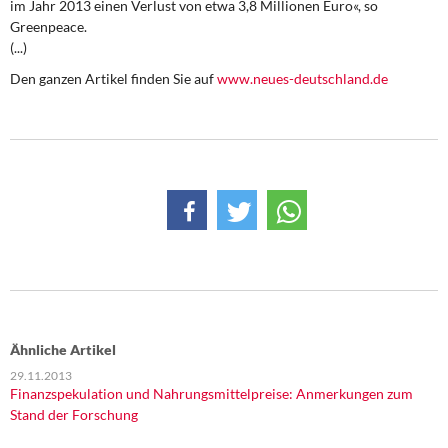
im Jahr 2013 einen Verlust von etwa 3,8 Millionen Euro«, so
DIE LINKE
Greenpeace.
(...)
Weitere Themen
Den ganzen Artikel finden Sie auf
www.neues-deutschland.de
Memo-Gruppe
Institut Solidarische Moderne
Rosa-Luxemburg-Stiftung
Über mich
Kontakt
Ähnliche Artikel
29.11.2013
Finanzspekulation und Nahrungsmittelpreise: Anmerkungen zum
Stand der Forschung