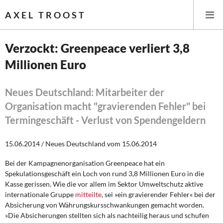
AXEL TROOST
Verzockt: Greenpeace verliert 3,8
Millionen Euro
Startseite
Themen
Neues Deutschland: Mitarbeiter der
Organisation macht "gravierenden Fehler" bei
Leitlinien linker Wirtschafts- und Finanzpolitik
Termingeschäft - Verlust von Spendengeldern
Wirtschaftspolitik
15.06.2014 / Neues Deutschland vom 15.06.2014
Steuer- und Finanzpolitik
Bei der Kampagnenorganisation Greenpeace hat ein
Spekulationsgeschäft ein Loch von rund 3,8 Millionen Euro in die
Öffentliche Infrastruktur und Daseinsvorsorge
Kasse gerissen. Wie die vor allem im Sektor Umweltschutz aktive
internationale Gruppe
mitteilte
, sei »ein gravierender Fehler« bei der
Absicherung von Währungskursschwankungen gemacht worden.
Eurokrise und Griechenland
»Die Absicherungen stellten sich als nachteilig heraus und schufen