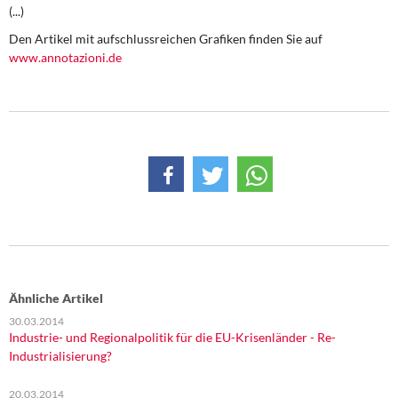
DIE LINKE
(...)
Den Artikel mit aufschlussreichen Grafiken finden Sie auf
Weitere Themen
www.annotazioni.de
Memo-Gruppe
Institut Solidarische Moderne
Rosa-Luxemburg-Stiftung
Über mich
Kontakt
Ähnliche Artikel
30.03.2014
Industrie- und Regionalpolitik für die EU-Krisenländer - Re-
Industrialisierung?
20.03.2014