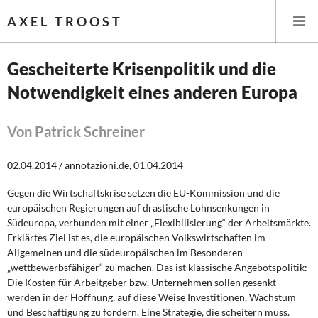
AXEL TROOST
Gescheiterte Krisenpolitik und die
Notwendigkeit eines anderen Europa
Startseite
Themen
Von Patrick Schreiner
Leitlinien linker Wirtschafts- und Finanzpolitik
02.04.2014 / annotazioni.de, 01.04.2014
Gegen die Wirtschaftskrise setzen die EU-Kommission und die
Wirtschaftspolitik
europäischen Regierungen auf drastische Lohnsenkungen in
Südeuropa, verbunden mit einer „Flexibilisierung“ der Arbeitsmärkte.
Steuer- und Finanzpolitik
Erklärtes Ziel ist es, die europäischen Volkswirtschaften im
Allgemeinen und die südeuropäischen im Besonderen
Öffentliche Infrastruktur und Daseinsvorsorge
„wettbewerbsfähiger“ zu machen. Das ist klassische Angebotspolitik:
Die Kosten für Arbeitgeber bzw. Unternehmen sollen gesenkt
Eurokrise und Griechenland
werden in der Hoffnung, auf diese Weise Investitionen, Wachstum
und Beschäftigung zu fördern. Eine Strategie, die scheitern muss.