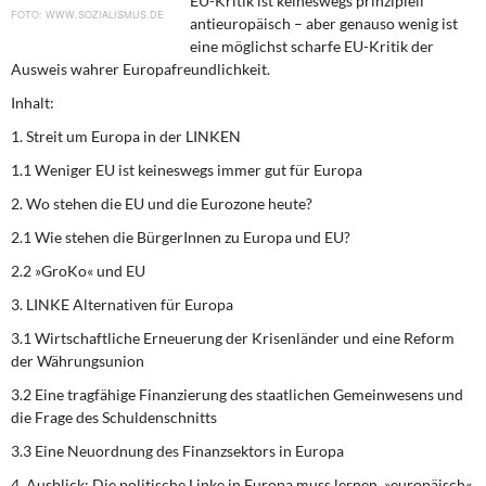
EU-Kritik ist keineswegs prinzipiell
DIE LINKE
WWW.SOZIALISMUS.DE
antieuropäisch – aber genauso wenig ist
eine möglichst scharfe EU-Kritik der
Weitere Themen
Ausweis wahrer Europafreundlichkeit.
Inhalt:
Memo-Gruppe
1. Streit um Europa in der LINKEN
Institut Solidarische Moderne
1.1 Weniger EU ist keineswegs immer gut für Europa
2. Wo stehen die EU und die Eurozone heute?
Rosa-Luxemburg-Stiftung
2.1 Wie stehen die BürgerInnen zu Europa und EU?
2.2 »GroKo« und EU
Über mich
3. LINKE Alternativen für Europa
Kontakt
3.1 Wirtschaftliche Erneuerung der Krisenländer und eine Reform
der Währungsunion
3.2 Eine tragfähige Finanzierung des staatlichen Gemeinwesens und
die Frage des Schuldenschnitts
3.3 Eine Neuordnung des Finanzsektors in Europa
4. Ausblick: Die politische Linke in Europa muss lernen, »europäisch«