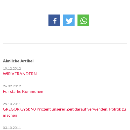
DIE LINKE
Weitere Themen
Memo-Gruppe
Institut Solidarische Moderne
Rosa-Luxemburg-Stiftung
Ähnliche Artikel
10.12.2012
Über mich
WIR VERÄNDERN
26.02.2012
Kontakt
Für starke Kommunen
25.10.2011
GREGOR GYSI: 90 Prozent unserer Zeit darauf verwenden, Politik zu
machen
03.10.2011