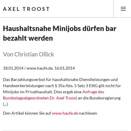
AXEL TROOST
Haushaltsnahe Minijobs dürfen bar
bezahlt werden
Startseite
Themen
Von Christian Ollick
Leitlinien linker Wirtschafts- und Finanzpolitik
18.01.2014 / www.haufe.de, 16.01.2014
Das Barzahlungsverbot für haushaltsnahe Dienstleistungen und
Wirtschaftspolitik
Handwerkerleistungen nach § 35a Abs. 5 Satz 3 EStG gilt nicht für
Minijobs im Privathaushalt. Dies ergab eine
Anfrage des
Steuer- und Finanzpolitik
Bundestagsabgeordneten Dr. Axel Troost
an die Bundesregierung
(...)
Öffentliche Infrastruktur und Daseinsvorsorge
Den Artikel können Sie auf
www.haufe.de
nachlesen
Eurokrise und Griechenland