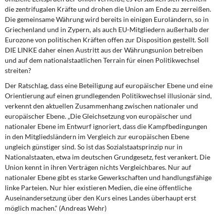
die zentrifugalen Kräfte und drohen die Union am Ende zu zerreißen.
Die gemeinsame Währung wird bereits in einigen Euroländern, so in
Griechenland und in Zypern, als auch EU-Mitgliedern außerhalb der
Eurozone von politischen Kräften offen zur Disposition gestellt. Soll
DIE LINKE daher einen Austritt aus der Währungsunion betreiben
und auf dem nationalstaatlichen Terrain für einen Politikwechsel
streiten?
Der Ratschlag, dass eine Beteiligung auf europäischer Ebene und eine
Orientierung auf einen grundlegenden Politikwechsel illusionär sind,
verkennt den aktuellen Zusam­menhang zwischen nationaler und
europäischer Ebene. „Die Gleichsetzung von europäischer und
nationaler Ebene im Entwurf ignoriert, dass die Kampfbedingungen
in den Mitgliedsländern im Vergleich zur europäischen Ebene
ungleich günstiger sind. So ist das Sozialstaatsprinzip nur in
Nationalstaaten, etwa im deutschen Grundgesetz, fest verankert. Die
Union kennt in ihren Verträgen nichts Vergleichbares. Nur auf
nationaler Ebene gibt es starke Gewerkschaften und handlungsfähige
linke Parteien. Nur hier existieren Medien, die eine öffentliche
Auseinandersetzung über den Kurs eines Landes überhaupt erst
möglich machen.“ (Andreas Wehr)