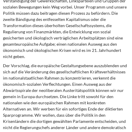
Verständigung der Gewerk­schaften, Linksparteien und Gruppen der
sozialen Bewegungen kein Weg vorbei. Unser Programm und unsere
Politik müssen dazu beitragen diesen Prozess zu befördern. Die
zweite Bändigung des entfesselten Kapitalismus oder die
Transformation dieses überholten Gesellschaftssystems, die
Regulierung von Finanzmärkten, die Entwicklung von sozial
gesicherten und ökologisch verträglichen Arbeitsplätzen sind eine
gesamt­europäische Aufgabe; einen nationalen Ausweg aus den
ökonomisch und ökologischen Krisen wird es im 21. Jahrhundert
nicht geben.
Der Vorschlag, die europäische Gestaltungsebene auszublenden und
sich auf die Veränderung des gesellschaftlichen Kräfteverhältnisses
im nationalstaatlichen Rahmen zu konzentrieren, verkennt die
ökonomisch-sozialen Verflechtungen. Einen Ausweg aus der
Abwärtsspirale der neoliberalen Austeritätspolitik können wir nur
gemein in Europa durchsetzen. Die Linke tritt sowohl für den
nationalen wie den europäischen Rahmen mit konkreten
Alternativen an. Wir werben für ein sofortiges Ende der diktierten
Spar­programme. Wir wollen, dass über die Politik in den
Krisenländern die dortigen gewählten Parlamente entscheiden, und
nicht die Regierungschefs anderer Länder und andere demokratisch