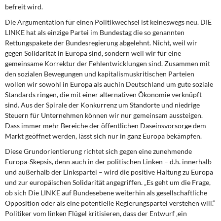
befreit wird.
Die Argumentation für einen Politikwechsel ist keineswegs neu. DIE
LINKE hat als einzige Partei im Bundestag die so genannten
Rettungspakete der Bundesregierung abgelehnt. Nicht, weil wir
gegen Solidarität in Europa sind, sondern weil wir für eine
gemeinsame Korrektur der Fehlentwicklungen sind. Zusammen mit
den sozialen Bewegungen und kapitalismuskritischen Parteien
wollen wir sowohl in Europa als auchin Deutschland um gute soziale
Standards ringen, die mit einer alternativen Ökonomie verknüpft
sind. Aus der Spirale der Konkurrenz um Standorte und niedrige
Steuern für Unternehmen können wir nur gemeinsam aussteigen.
Dass immer mehr Bereiche der öffentlichen Daseinsvorsorge dem
Markt geöffnet werden, lässt sich nur in ganz Europa bekämpfen.
Diese Grundorientierung richtet sich gegen eine zunehmende
Europa-Skepsis, denn auch in der politischen Linken – d.h. innerhalb
und außerhalb der Linkspartei – wird die positive Haltung zu Europa
und zur europäischen Solidarität angegriffen. „Es geht um die Frage,
ob sich Die LINKE auf Bundesebene weiterhin als gesellschaftliche
Oppo­sition oder als eine potentielle Regierungspartei verstehen will.“
Politiker vom linken Flügel kritisieren, dass der Entwurf ‚ein