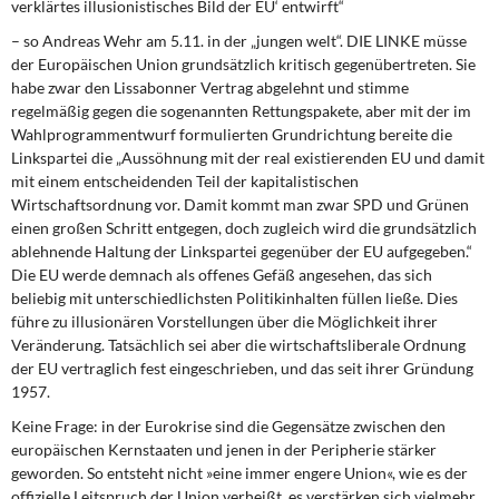
verklärtes illusionistisches Bild der EU‘ entwirft“
– so Andreas Wehr am 5.11. in der „jungen welt“. DIE LINKE müsse
der Europäischen Union grundsätzlich kritisch gegenübertreten. Sie
habe zwar den Lissabonner Vertrag abgelehnt und stimme
regelmäßig gegen die sogenannten Rettungspakete, aber mit der im
Wahlprogrammentwurf formulierten Grundrichtung bereite die
Linkspartei die „Aussöhnung mit der real existierenden EU und damit
mit einem entscheidenden Teil der kapitalistischen
Wirtschaftsordnung vor. Damit kommt man zwar SPD und Grünen
einen großen Schritt entgegen, doch zugleich wird die grundsätzlich
ablehnende Haltung der Linkspartei gegenüber der EU aufgegeben.“
Die EU werde demnach als offenes Gefäß angesehen, das sich
beliebig mit unterschiedlichsten Politikinhalten füllen ließe. Dies
führe zu illusionären Vorstellungen über die Möglichkeit ihrer
Veränderung. Tatsächlich sei aber die wirtschaftsliberale Ordnung
der EU vertraglich fest eingeschrieben, und das seit ihrer Gründung
1957.
Keine Frage: in der Eurokrise sind die Gegensätze zwischen den
europäischen Kern­staaten und jenen in der Peripherie stärker
geworden. So entsteht nicht »eine immer engere Union«, wie es der
offizielle Leitspruch der Union verheißt, es verstärken sich vielmehr