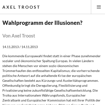
AXEL TROOST
Wahlprogramm der Illusionen?
Startseite
Von Axel Troost
Themen
14.11.2013 / 14.11.2013
Leitlinien linker Wirtschafts- und Finanzpolitik
Die kommende Europawahl findet statt in einer Phase zunehmender
sozialer und ökonomischer Spaltung Europas. In vielen Ländern
Wirtschaftspolitik
stehen die Menschen vor einem sozio-ökonomischen
Trümmerhaufen des entfesselten Kapitalismus; die vorherr­schende
Steuer- und Finanzpolitik
politische Antwort auf die anhaltende Krise der europäischen
Gesellschaften besteht aus Kürzungs-und Austeritätsprogrammen.
Offenkundig bringt die Deregulierung, Flexibilisierung und
Öffentliche Infrastruktur und Daseinsvorsorge
Privatisierung keine zukunftsfähige Gesellschafts­entwicklung. Die
Troika aus Internationalem Währungsfonds, Europäischer
Eurokrise und Griechenland
Zentralbank und Europäischer Kommission hat mit ihrer Politik der