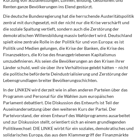
Kürzung von Sozialleistungen, Löhnen, Bildung, Gesundheit und
DIE LINKE
Renten ganze Bevölkerungen ins Elend gestürzt.
Die deutsche Bundesregierung hat die herrschende Austeritätspolitik
Weitere Themen
zentral mit durch­gesetzt, mit der nicht nur die Krise verschärft und
die soziale Spaltung vertieft, sondern auch die Zerstörung der
Memo-Gruppe
demokratischen Willensbildung massiv befördert wird. Deutschland
spielt eine zentrale Rolle in der Politik für und von Europa: es ist
Institut Solidarische Moderne
Politik und Medien gelungen, die Krise der Banken, die Krise des
Finanzsektors, die Krise des finanzgetriebenen Kapitalismus
umzudefinieren. Als seien die Bevölkerungen an den Krisen ihrer
Rosa-Luxemburg-Stiftung
Länder schuld, weil sie über ihre Verhältnisse gelebt hätten – nicht
die politische beförderte Deindustrialisierung und Zerstörung der
Über mich
Lebensgrundlagen breiter Bevölkerungsschichten.
In der LINKEN wird derzeit wie in allen anderen Parteien über das
Kontakt
Programm und Personal für die Wahlen zum europäischen
Parlament debattiert. Die Diskussion des Entwurfs ist Teil der
Auseinandersetzung über den weiteren Kurs der Partei. Der
Parteivorstand, der einen Entwurf des Wahlprogramms ausarbeitet
und zur Diskussion stellt, orientiert sich an einem grundlegenden
Politikwechsel: DIE LINKE wirbt für ein soziales, demokratisches und
solidarisches Europa, das aus dem Klammergriff der Finanzmärkte