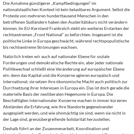
Die Annahme günstigerer „Kampfbedingungen“ im
nationalstaatlichen Kontext ist kein belastbares Argument. Selbst die
Proteste von mehreren hunderttausend Menschen in den
betroffenen Südländern haben den Austeritätskurs nicht verändern
können. Im EU-Kernland Frankreich steht ein weiteres Erstarken der
rechtsextremen „Front National“ zu befürchten. Insgesamt ist die
politische Linke in Europa geschwächt, während rechtspopulistische
bis rechtsextreme Strömungen wachsen.
Natürlich treten wir auch auf nationaler Ebene für soziale
Forderungen und demo­kratische Rechte ein, aber jeder nationale
Politikwechsel schließt eine Veränderung auf europäischer Ebene
ein: denn das Kapital und die Konzerne agieren europäisch und
international; sie setzen ihre ökonomische Macht auch politisch zur
Durchsetzung ihrer Interessen in Europa ein. Das ist doch gerade die
materielle Basis der neoliberalen Hegemonie in Europa. Die
Beschäftigten internationaler Konzerne machen in immer kürzeren
Abständen die Erfahrung, wie ihre Standorte gegeneinander
ausgespielt werden, und wie ohnmächtig sie sind, wenn sie nicht in
der Lage sind, grenz­übergreifende Solidarität herzustellen.
Deshalb führt an der Zusammenarbeit, Koordination und