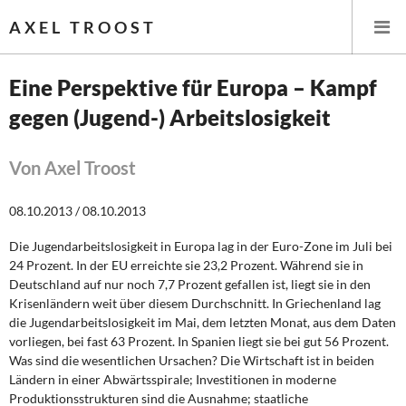
AXEL TROOST
Eine Perspektive für Europa – Kampf
gegen (Jugend-) Arbeitslosigkeit
Startseite
Themen
Von Axel Troost
Leitlinien linker Wirtschafts- und Finanzpolitik
08.10.2013 / 08.10.2013
Die Jugendarbeitslosigkeit in Europa lag in der Euro-Zone im Juli bei
Wirtschaftspolitik
24 Prozent. In der EU erreichte sie 23,2 Prozent. Während sie in
Deutschland auf nur noch 7,7 Prozent gefallen ist, liegt sie in den
Steuer- und Finanzpolitik
Krisenländern weit über diesem Durchschnitt. In Griechen­land lag
die Jugendarbeitslosigkeit im Mai, dem letzten Monat, aus dem Daten
Öffentliche Infrastruktur und Daseinsvorsorge
vorliegen, bei fast 63 Prozent. In Spanien liegt sie bei gut 56 Prozent.
Was sind die wesentlichen Ursachen? Die Wirtschaft ist in beiden
Eurokrise und Griechenland
Ländern in einer Abwärtsspirale; Investitionen in moderne
Produktionsstrukturen sind die Ausnahme; staatliche