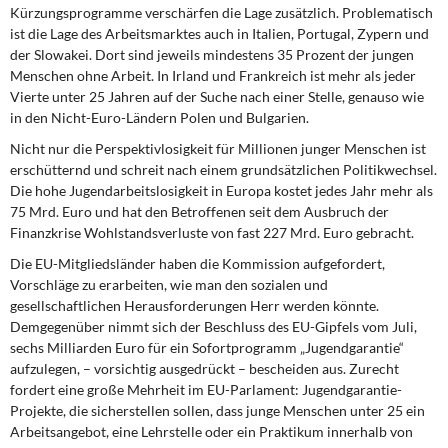
DIE LINKE
Kürzungsprogramme verschärfen die Lage zusätzlich. Problematisch
ist die Lage des Arbeitsmarktes auch in Italien, Portugal, Zypern und
der Slowakei. Dort sind jeweils mindestens 35 Prozent der jungen
Weitere Themen
Menschen ohne Arbeit. In Irland und Frankreich ist mehr als jeder
Vierte unter 25 Jahren auf der Suche nach einer Stelle, genauso wie
Memo-Gruppe
in den Nicht-Euro-Ländern Polen und Bulgarien.
Nicht nur die Perspektivlosigkeit für Millionen junger Menschen ist
Institut Solidarische Moderne
erschütternd und schreit nach einem grundsätzlichen Politikwechsel.
Die hohe Jugendarbeitslosigkeit in Europa kostet jedes Jahr mehr als
Rosa-Luxemburg-Stiftung
75 Mrd. Euro und hat den Betroffenen seit dem Ausbruch der
Finanzkrise Wohlstandsverluste von fast 227 Mrd. Euro gebracht.
Über mich
Die EU-Mitgliedsländer haben die Kommission aufgefordert,
Vorschläge zu erarbeiten, wie man den sozialen und
Kontakt
gesellschaftlichen Herausforderungen Herr werden könnte.
Demgegenüber nimmt sich der Beschluss des EU-Gipfels vom Juli,
sechs Milliarden Euro für ein Sofortprogramm „Jugendgarantie“
aufzulegen, – vorsichtig ausgedrückt – bescheiden aus. Zurecht
fordert eine große Mehrheit im EU-Parlament: Jugend­garantie-
Projekte, die sicherstellen sollen, dass junge Menschen unter 25 ein
Arbeitsangebot, eine Lehrstelle oder ein Praktikum innerhalb von