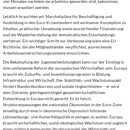
vier Monaten nachdem sie arbeitslos geworden sind, bekommen,
müssen erweitert werden.
Letztlich brauchten wir Marshallpläne für Beschäftigung und
Ausbildung in den Euro-Krisenländern mit wirksamer Konzeption zu
Inhalten, praktischer Umsetzung sowie aus­reichender Finanzierung
und die Wiederherstellung der demokratischen Entscheidungs­
verfahren. Ein wichtiger Schritt zur Verbesserung wäre eine EU
Richtlinie, die alle Mitgliedsländer verpflichtet, ausreichende
Arbeitslosenversicherungssysteme einzu­richten.
Die Bekämpfung der Jugendarbeitslosigkeit kann nur der Einstieg in
eine umfassende Reform der europäischen Wirtschaften sein. Europa
braucht ein Zukunfts- und Investi­tionsprogramm in Bildung,
Infrastruktur und Wirtschaft. Der Stabilitäts- und Wachstums­pakt
fördert Standortkonkurrenz und soziale Ungleichheiten – er wird
dem Ziel einer gleichgewichtigen gesamtwirtschaftlichen
Entwicklung in Europa nicht gerecht. Es ist falsch,
Strukturanpassungen der nationalen Ökonomien in der Euro-Zone
einseitig durch eine in ökonomische Depression führende
Lohnsenkungs- und Austeritätspolitik erzwingen zu wollen. Europa
braucht wirtschaftliches, sozial-ökologisches Wachstum und zugleich
einen politisch gesteuerten Strukturwandel der Wirtschaft und