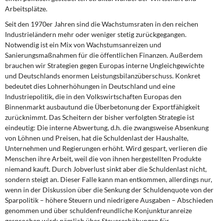
Arbeits­plätze.
Seit den 1970er Jahren sind die Wachstumsraten in den reichen
Industrieländern mehr oder weniger stetig zurückgegangen.
Notwendig ist ein Mix von Wachstumsanreizen und
Sanierungsmaßnahmen für die öffentlichen Finanzen. Außerdem
brauchen wir Strategien gegen Europas interne Ungleichgewichte
und Deutschlands enormen Leistungsbilanzüberschuss. Konkret
bedeutet dies Lohnerhöhungen in Deutschland und eine
Industriepolitik, die in den Volkswirtschaften Europas den
Binnenmarkt ausbautund die Überbetonung der Exportfähigkeit
zurücknimmt. Das Scheitern der bisher verfolgten Strategie ist
eindeutig: Die interne Abwertung, d.h. die zwangsweise Ab­senkung
von Löhnen und Preisen, hat die Schuldenlast der Haushalte,
Unternehmen und Regierungen erhöht. Wird gespart, verlieren die
Menschen ihre Arbeit, weil die von ihnen hergestellten Produkte
niemand kauft. Durch Jobverlust sinkt aber die Schuldenlast nicht,
sondern steigt an. Dieser Falle kann man entkommen, allerdings nur,
wenn in der Diskussion über die Senkung der Schuldenquote von der
Sparpolitik – höhere Steuern und niedrigere Ausgaben – Abschieden
genommen und über schulden­freundliche Konjunkturanreize
gesprochen wird: nämlich über Steuererhöhungen für