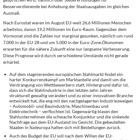
Besserverdienende bei Anhebung der Staatsausgaben im gleichen
Ausmaß.
Nach Eurostat waren im August EU-weit 26,6 Millionen Menschen
arbeitslos, davon 19,2 Millionen im Euro-Raum. Gegenüber dem
Vormonat sind die Zahlen nur marginal gesunken, nämlich um rund
7.000 in der EU-28 und um 5.000 in der Euro-Zone.Ökonomen
erwarten für die nähere Zukunft eine nur langsame Verbesserung.
Diese Prognose wird durch verschiedene Umstände nicht gerade
erhärtet.
Auf dem stagnierenden europäischen Stahlmarkt findet ein
harter Konkurrenz­kampf um Marktanteile und damit um die
Verdrängung von Wettbewerbern statt. Hintergrund dafür ist,
dass sich die Stahlindustrie in den letzten zehn Jahren
strukturell gewaltig verändert und zu einer innovativen Branche
entwickelt hat, die eng mit den nachgelagerten Industriezweigen
– Automobil- und Bauindustrie, Maschinenbau und
Elektrotechnik – verflochten ist. Gegenwärtig blasen den
Stahlunternehmen die schwache Konjunktur und die sinkende
Nachfrage aus dem EU-Ausland ins Gesicht. Die gebeutelten
Staaten in Südeuropa halten sich mit Bestellungen zurück.
Auch des Budget der EU soll nach dem Willen der EU-