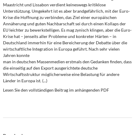
DIE LINKE
Maastricht und Lissabon verdient keineswegs kritiklose
Unterstützung. Umgekehrt ist es aber brandgefährlich, mit der Euro-
Weitere Themen
Krise die Hoffnung zu verbinden, das Ziel einer europäischen
Annäherung und guten Nachbarschaft sei durch einen Kollaps der
EU leichter zu bewerkstelligen. Es mag zynisch klingen, aber die Euro-
Memo-Gruppe
Krise hat – jenseits aller Probleme und konkreter Härten – in
Deutschland immerhin für eine Bereicherung der Debatte über die
Institut Solidarische Moderne
wirtschaftliche Integration in Europa geführt. Nach sehr vielen
Jahren konnte
Rosa-Luxemburg-Stiftung
man in deutschen Massenmedien erstmals den Gedanken finden, dass
die einseitig auf den Export ausgerichtete deutsche
Wirtschaftsstruktur möglicherweise eine Belastung für andere
Über mich
Länder in Europa ist. (...)
Lesen Sie den vollständigen Beitrag im anhängenden PDF
Kontakt