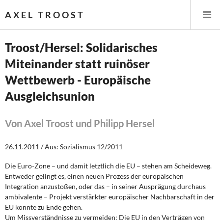
AXEL TROOST
Troost/Hersel: Solidarisches
Miteinander statt ruinöser
Startseite
Wettbewerb - Europäische
Themen
Ausgleichsunion
Leitlinien linker Wirtschafts- und Finanzpolitik
Von Axel Troost und Philipp Hersel
Wirtschaftspolitik
26.11.2011 / Aus: Sozialismus 12/2011
Steuer- und Finanzpolitik
Die Euro-Zone – und damit letztlich die EU – stehen am Scheideweg.
Entweder gelingt es, einen neuen Prozess der europäischen
Öffentliche Infrastruktur und Daseinsvorsorge
Integration anzustoßen, oder das – in seiner Ausprägung durchaus
ambivalente – Projekt verstärkter europäischer Nachbarschaft in der
Eurokrise und Griechenland
EU könnte zu Ende gehen.
Um Missverständnisse zu vermeiden: Die EU in den Verträgen von