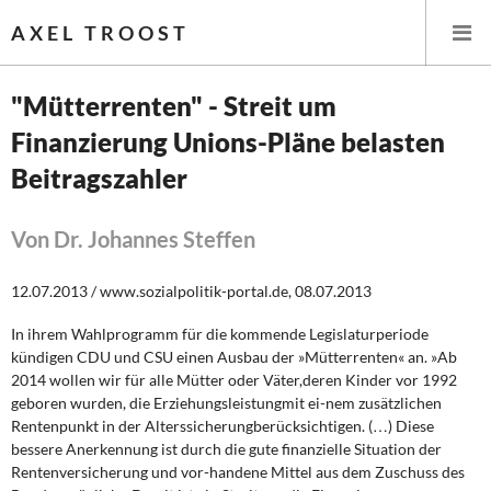
AXEL TROOST
"Mütterrenten" - Streit um
Finanzierung Unions-Pläne belasten
Startseite
Beitragszahler
Themen
Von Dr. Johannes Steffen
Leitlinien linker Wirtschafts- und Finanzpolitik
12.07.2013 / www.sozialpolitik-portal.de, 08.07.2013
Wirtschaftspolitik
In ihrem Wahlprogramm für die kommende Legislaturperiode
Steuer- und Finanzpolitik
kündigen CDU und CSU einen Ausbau der »Mütterrenten« an. »Ab
2014 wollen wir für alle Mütter oder Väter,deren Kinder vor 1992
Öffentliche Infrastruktur und Daseinsvorsorge
geboren wurden, die Erziehungsleistungmit ei-nem zusätzlichen
Rentenpunkt in der Alterssicherungberücksichtigen. (…) Diese
bessere Anerkennung ist durch die gute finanzielle Situation der
Eurokrise und Griechenland
Rentenversicherung und vor-handene Mittel aus dem Zuschuss des