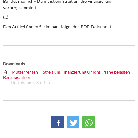
Bundes möglich.« Damit ist ein Streit um die Finanzierung
DIE LINKE
vorprogrammiert.
(...)
Weitere Themen
Den Artikel finden Sie im nachfolgenden PDF-Dokument
Memo-Gruppe
Institut Solidarische Moderne
Rosa-Luxemburg-Stiftung
Downloads
"Mütterrenten" - Streit um Finanzierung Unions-Pläne belasten
Über mich
Beitragszahler
Dr. Johannes Steffen
Kontakt