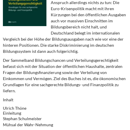
Anspruch allerdings nichts zu tun: Die
DIE LINKE
Euro-Krisenpolitik macht mit ihren
Kürzungen bei den öffentlichen Ausgaben
Weitere Themen
auch vor massiven Einschnitten im
Bildungsbereich nicht halt, und
Memo-Gruppe
Deutschland belegt im internationalen
Vergleich bei der Höhe der Bildungsausgaben nach wie vor eine der
Institut Solidarische Moderne
hinteren Positionen. Die starke Diskriminierung im deutschen
Bildungssystem ist dann auch folgerichtig.
Rosa-Luxemburg-Stiftung
Der Sammelband
Bildungschancen und Verteilungsgerechtigkeit
befasst sich mit der Situation der öffentlichen Haushalte, zentralen
Fragen der Bildungsfinanzierung sowie der Verteilung von
Über mich
Einkommen und Vermögen. Ziel des Buches ist es, die ökonomischen
Grundlagen für eine sachgerechte Bildungs- und Finanzpolitik zu
Kontakt
liefern.
Inhalt
Ulrich Thöne
Einleitung
Stephan Schulmeister
Mühsal der Wahr-Nehmung