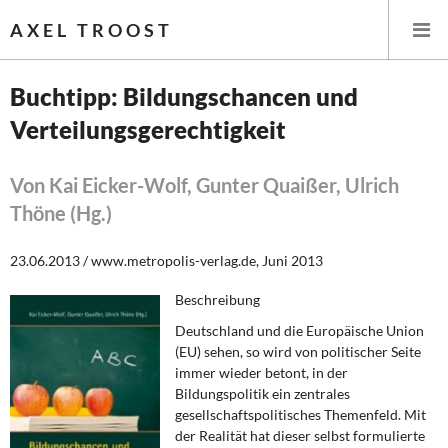
AXEL TROOST
Buchtipp: Bildungschancen und
Verteilungsgerechtigkeit
Startseite
Themen
Von Kai Eicker-Wolf, Gunter Quaißer, Ulrich
Thöne (Hg.)
Leitlinien linker Wirtschafts- und Finanzpolitik
23.06.2013 / www.metropolis-verlag.de, Juni 2013
Wirtschaftspolitik
Beschreibung
Steuer- und Finanzpolitik
Deutschland und die Europäische Union
(EU) sehen, so wird von politischer Seite
Öffentliche Infrastruktur und Daseinsvorsorge
immer wieder betont, in der
Bildungspolitik ein zentrales
Eurokrise und Griechenland
gesellschaftspolitisches Themenfeld. Mit
der Realität hat dieser selbst formulierte