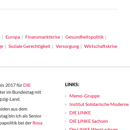
e
Europa
Finanzmarktkrise
Gesundheitspolitik
ge
Soziale Gerechtigkeit
Versorgung
Wirtschaftskrise
LINKS:
bis 2017 für
DIE
er im Bundestag mit
Memo-Gruppe
pzig-Land.
Institut Solidarische Moderne
iden aus dem
DIE LINKE
ag bin ich als Senior
DIE LINKE Sachsen
papolitik bei der
Rosa
Die LINKE Westsachsen