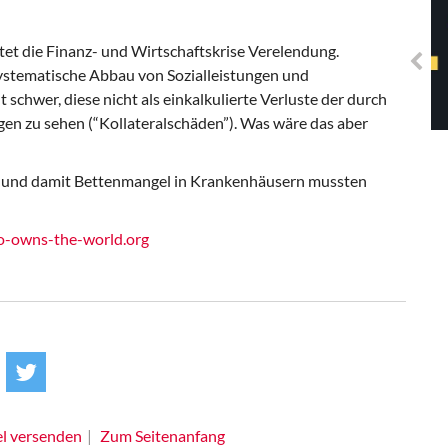
Solidarisches EUropa -
Mosaiklinke Perspektiven
et die Finanz- und Wirtschaftskrise Verelendung.
 systematische Abbau von Sozialleistungen und
 schwer, diese nicht als einkalkulierte Verluste der durch
en zu sehen (“Kollateralschäden”). Was wäre das aber
 und damit Bettenmangel in Krankenhäusern mussten
-owns-the-world.org
el versenden
Zum Seitenanfang