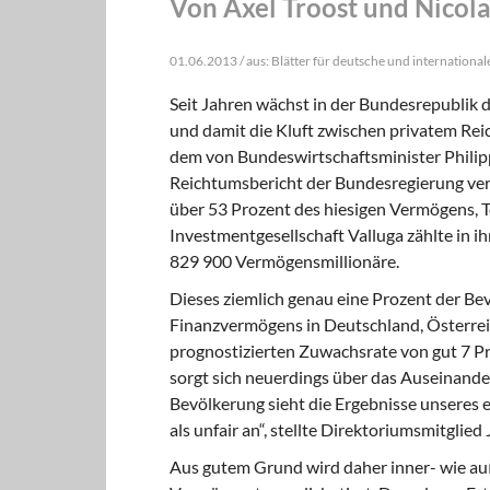
Von Axel Troost und Nicola
01.06.2013 / aus: Blätter für deutsche und internationale
Seit Jahren wächst in der Bundesrepublik
und damit die Kluft zwischen privatem Rei
dem von Bundeswirtschaftsminister Philipp
Reichtumsbericht der Bundesregierung ve
über 53 Prozent des hiesigen Vermögens, T
Investmentgesellschaft Valluga zählte in
829 900 Vermögensmillionäre.
Dieses ziemlich genau eine Prozent der Bev
Finanzvermögens in Deutschland, Österrei
prognostizierten Zuwachsrate von gut 7 Pro
sorgt sich neuerdings über das Auseinand
Bevölkerung sieht die Ergebnisse unseres 
als unfair an“, stellte Direktoriumsmitglied
Aus gutem Grund wird daher inner- wie au