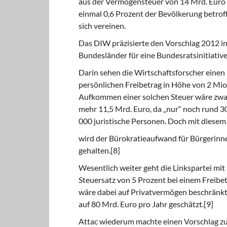
aus der Vermögensteuer von 14 Mrd. Euro p
einmal 0,6 Prozent der Bevölkerung betroff
sich vereinen.
Das DIW präzisierte den Vorschlag 2012 i
Bundesländer für eine Bundesratsinitiativ
Darin sehen die Wirtschaftsforscher einen 
persönlichen Freibetrag in Höhe von 2 Mio.
Aufkommen einer solchen Steuer wäre zwar 
mehr 11,5 Mrd. Euro, da „nur“ noch rund 
000 juristische Personen. Doch mit diesem
wird der Bürokratieaufwand für Bürgerin
gehalten.[8]
Wesentlich weiter geht die Linkspartei mit
Steuersatz von 5 Prozent bei einem Freibet
wäre dabei auf Privatvermögen beschränkt.
auf 80 Mrd. Euro pro Jahr geschätzt.[9]
Attac wiederum machte einen Vorschlag z