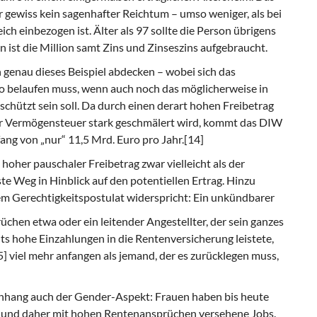
 gewiss kein sagenhafter Reichtum – umso weniger, als bei
ch einbezogen ist. Älter als 97 sollte die Person übrigens
n ist die Million samt Zins und Zinseszins aufgebraucht.
h genau dieses Beispiel abdecken – wobei sich das
 belaufen muss, wenn auch noch das möglicherweise in
chützt sein soll. Da durch einen derart hohen Freibetrag
er Vermögensteuer stark geschmälert wird, kommt das DIW
ng von „nur“ 11,5 Mrd. Euro pro Jahr.[14]
hoher pauschaler Freibetrag zwar vielleicht als der
ste Weg in Hinblick auf den potentiellen Ertrag. Hinzu
em Gerechtigkeitspostulat widerspricht: Ein unkündbarer
hen etwa oder ein leitender Angestellter, der sein ganzes
s hohe Einzahlungen in die Rentenversicherung leistete,
 viel mehr anfangen als jemand, der es zurücklegen muss,
nhang auch der Gender-Aspekt: Frauen haben bis heute
te und daher mit hohen Rentenansprüchen versehene Jobs.