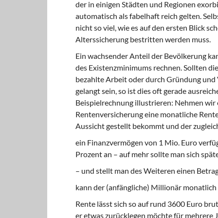
der in einigen Städten und Regionen exorb
automatisch als fabelhaft reich gelten. Sel
nicht so viel, wie es auf den ersten Blick
Alterssicherung bestritten werden muss.
Ein wachsender Anteil der Bevölkerung kan
des Existenzminimums rechnen. Sollten die
bezahlte Arbeit oder durch Gründung und
gelangt sein, so ist dies oft gerade ausreic
Beispielrechnung illustrieren: Nehmen wir
Rentenversicherung eine monatliche Rente
Aussicht gestellt bekommt und der zuglei
ein Finanzvermögen von 1 Mio. Euro verfüg
Prozent an – auf mehr sollte man sich spät
– und stellt man des Weiteren einen Betrag 
kann der (anfängliche) Millionär monatlic
Rente lässt sich so auf rund 3600 Euro br
er etwas zurücklegen möchte für mehrere J