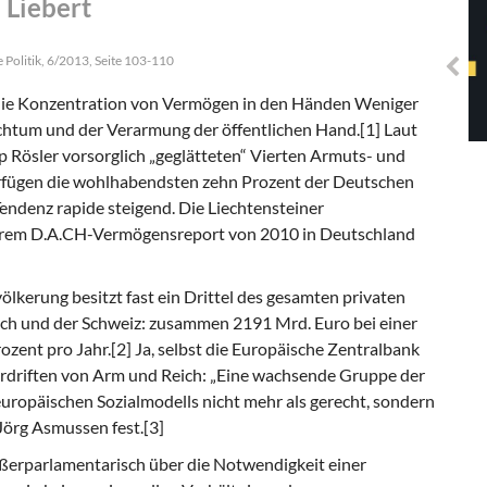
 Liebert
Solidarisches EUropa -
Mosaiklinke Perspektiven
 Politik, 6/2013, Seite 103-110
 die Konzentration von Vermögen in den Händen Weniger
chtum und der Verarmung der öffentlichen Hand.[1] Laut
 Rösler vorsorglich „geglätteten“ Vierten Armuts- und
rfügen die wohlhabendsten zehn Prozent der Deutschen
endenz rapide steigend. Die Liechtensteiner
 ihrem D.A.CH-Vermögensreport von 2010 in Deutschland
ölkerung besitzt fast ein Drittel des gesamten privaten
ch und der Schweiz: zusammen 2191 Mrd. Euro bei einer
zent pro Jahr.[2] Ja, selbst die Europäische Zentralbank
erdriften von Arm und Reich: „Eine wachsende Gruppe der
europäischen Sozialmodells nicht mehr als gerecht, sondern
 Jörg Asmussen fest.[3]
ßerparlamentarisch über die Notwendigkeit einer