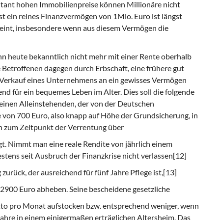
itant hohen Immobilienpreise können Millionäre nicht
bst ein reines Finanzvermögen von 1Mio. Euro ist längst
 scheint, insbesondere wenn aus diesem Vermögen die
n heute bekanntlich nicht mehr mit einer Rente oberhalb
 Betroffenen dagegen durch Erbschaft, eine frühere gut
 Verkauf eines Unternehmens an ein gewisses Vermögen
hend für ein bequemes Leben im Alter. Dies soll die folgende
 einen Alleinstehenden, der von der Deutschen
 von 700 Euro, also knapp auf Höhe der Grundsicherung, in
ch zum Zeitpunkt der Verrentung über
t. Nimmt man eine reale Rendite von jährlich einem
estens seit Ausbruch der Finanzkrise nicht verlassen[12]
zurück, der ausreichend für fünf Jahre Pflege ist,[13]
h 2900 Euro abheben. Seine bescheidene gesetzliche
utto pro Monat aufstocken bzw. entsprechend weniger, wenn
ahre in einem einigermaßen erträglichen Altersheim. Das