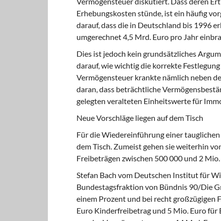
Vermögensteuer diskutiert. Dass deren Ertr
Erhebungskosten stünde, ist ein häufig v
darauf, dass die in Deutschland bis 1996 
umgerechnet 4,5 Mrd. Euro pro Jahr einbra
Dies ist jedoch kein grundsätzliches Argu
darauf, wie wichtig die korrekte Festlegun
Vermögensteuer krankte nämlich neben de
daran, dass beträchtliche Vermögensbestän
gelegten veralteten Einheitswerte für Immo
Neue Vorschläge liegen auf dem Tisch
Für die Wiedereinführung einer taugliche
dem Tisch. Zumeist gehen sie weiterhin vo
Freibeträgen zwischen 500 000 und 2 Mio. 
Stefan Bach vom Deutschen Institut für Wir
Bundestagsfraktion von Bündnis 90/Die Gr
einem Prozent und bei recht großzügigen F
Euro Kinderfreibetrag und 5 Mio. Euro fü