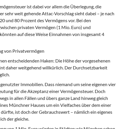
ögensteuer ist dabei vor allem die Überlegung, die
er sehr weit gehende Attac-Vorschlag sieht dabei – je nach
0 und 80 Prozent des Vermögens vor. Bei den
zwischen privaten Vermögen (1 Mio. Euro) und
U könnten auf diese Weise Einnahmen von insgesamt 4
ng von Privatvermögen
einen entscheidenden Haken: Die Höhe der vorgesehenen
int daher weitgehend willkürlich. Der Durchsetzbarkeit
lich.
t genutzter Immobilien. Dass niemand um seine eigenen vier
eutung für die Akzeptanz einer Vermögensteuer. Doch
egs in allen Fällen und übers ganze Land hinweg gleich
ines Münchner Hauses um ein Vielfaches über dem einer
dürfte, ist doch der Gebrauchswert – nämlich ein eigenes
ch der gleiche.
ung von 1 Mio. Euro würden in Städten wie München schon