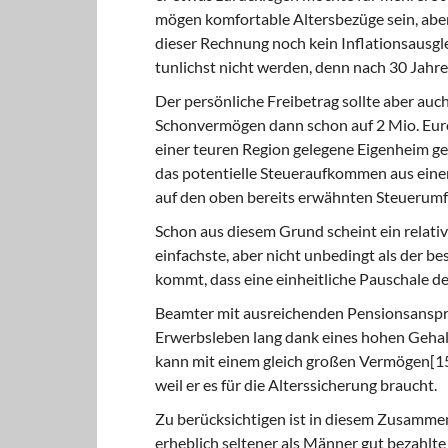
mögen komfortable Altersbezüge sein, aber
dieser Rechnung noch kein Inflationsausglei
tunlichst nicht werden, denn nach 30 Jahre
Der persönliche Freibetrag sollte aber auc
Schonvermögen dann schon auf 2 Mio. Euro
einer teuren Region gelegene Eigenheim ges
das potentielle Steueraufkommen aus ein
auf den oben bereits erwähnten Steuerumfa
Schon aus diesem Grund scheint ein relativ 
einfachste, aber nicht unbedingt als der be
kommt, dass eine einheitliche Pauschale d
Beamter mit ausreichenden Pensionsansprüc
Erwerbsleben lang dank eines hohen Gehalt
kann mit einem gleich großen Vermögen[15]
weil er es für die Alterssicherung braucht.
Zu berücksichtigen ist in diesem Zusamme
erheblich seltener als Männer gut bezahl