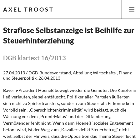
AXEL TROOST
Straflose Selbstanzeige ist Beihilfe zur
Steuerhinterziehung
Startseite
Themen
DGB klartext 16/2013
Leitlinien linker Wirtschafts- und Finanzpolitik
27.04.2013 / DGB-Bundesvorstand, Abteilung Wirtschafts-, Finanz-
und Steuerpolitik, 26.04.2013
Wirtschaftspolitik
Bayern-Präsident Hoeneß bewegt wieder die Gemüter. Die Kanzlerin
ließ verlauten, sie sei enttäuscht. Politiker aller Parteien äußerten
Steuer- und Finanzpolitik
sich nicht zu Spielertransfers, sondern zum Steuerfall: Er könne kein
Vorbild sein, „Oberschichtenkriminalität“ wird beklagt, auch die
Öffentliche Infrastruktur und Daseinsvorsorge
Warnung vor dem „Promi-Malus“ und der Diffamierung
Vermögender fehlt nicht. Wenn dann Hoeneß´ soziales Engagement
Eurokrise und Griechenland
betont wird, ist der Weg zum „Kavaliersdelikt Steuerbetrug“ nicht
weit. Selbst der Hinweis, dass die Opposition das Thema Steuerflucht