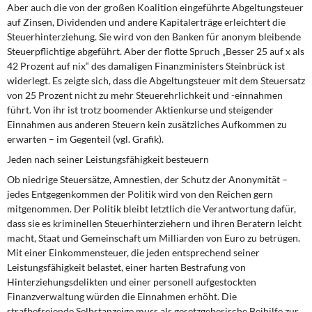
Aber auch die von der großen Koalition eingeführte Abgeltungsteuer
auf Zinsen, Dividenden und andere Kapitalerträge erleichtert die
Steuerhinterziehung. Sie wird von den Banken für anonym bleibende
Steuerpflichtige abgeführt. Aber der flotte Spruch „Besser 25 auf x als
42 Prozent auf nix“ des damaligen Finanzministers Steinbrück ist
widerlegt. Es zeigte sich, dass die Abgeltungsteuer mit dem Steuersatz
von 25 Prozent nicht zu mehr Steuerehrlichkeit und -einnahmen
führt. Von ihr ist trotz boomender Aktienkurse und steigender
Einnahmen aus anderen Steuern kein zusätzliches Aufkommen zu
erwarten – im Gegenteil (vgl. Grafik).
Jeden nach seiner Leistungsfähigkeit besteuern
Ob niedrige Steuersätze, Amnestien, der Schutz der Anonymität –
jedes Entgegenkommen der Politik wird von den Reichen gern
mitgenommen. Der Politik bleibt letztlich die Verantwortung dafür,
dass sie es kriminellen Steuerhinterziehern und ihren Beratern leicht
macht, Staat und Gemeinschaft um Milliarden von Euro zu betrügen.
Mit einer Einkommensteuer, die jeden entsprechend seiner
Leistungsfähigkeit belastet, einer harten Bestrafung von
Hinterziehungsdelikten und einer personell aufgestockten
Finanzverwaltung würden die Einnahmen erhöht. Die
strafbefreiende Selbstanzeige muss als gesetzgeberische Beihilfe zur