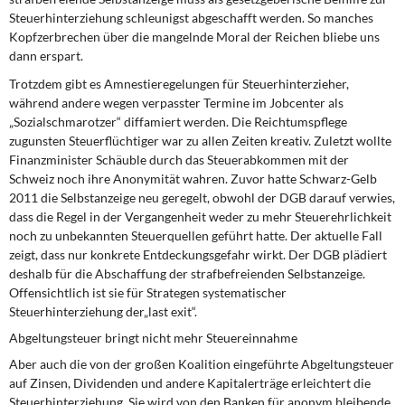
Steuerhinterziehung schleunigst abgeschafft werden. So manches
Kopfzerbrechen über die mangelnde Moral der Reichen bliebe uns
dann erspart.
Trotzdem gibt es Amnestieregelungen für Steuerhinterzieher,
während andere wegen verpasster Termine im Jobcenter als
„Sozialschmarotzer“ diffamiert werden. Die Reichtumspflege
zugunsten Steuerflüchtiger war zu allen Zeiten kreativ. Zuletzt wollte
Finanzminister Schäuble durch das Steuerabkommen mit der
Schweiz noch ihre Anonymität wahren. Zuvor hatte Schwarz-Gelb
2011 die Selbstanzeige neu geregelt, obwohl der DGB darauf verwies,
dass die Regel in der Vergangenheit weder zu mehr Steuerehrlichkeit
noch zu unbekannten Steuerquellen geführt hatte. Der aktuelle Fall
zeigt, dass nur konkrete Entdeckungsgefahr wirkt. Der DGB plädiert
deshalb für die Abschaffung der strafbefreienden Selbstanzeige.
Offensichtlich ist sie für Strategen systematischer
Steuerhinterziehung der„last exit“.
Abgeltungsteuer bringt nicht mehr Steuereinnahme
Aber auch die von der großen Koalition eingeführte Abgeltungsteuer
auf Zinsen, Dividenden und andere Kapitalerträge erleichtert die
Steuerhinterziehung. Sie wird von den Banken für anonym bleibende