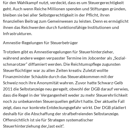
für den Wahlkampf nutzt, verdeckt, dass es um Steuergerechtigkeit
DIE LINKE
geht. Auch wenn Reiche Millionen spenden und Stiftungen gründen,
bleiben sie bei aller Selbstgerechtigkeit in der Pflicht, ihren
Weitere Themen
finanziellen Beitrag zum Gemeinwesen zu leisten. Denn es ermöglicht
ihnen das Reichwerden durch funktionsfähige Institutionen und
Memo-Gruppe
Infrastrukturen.
Amnestie-Regelungen für Steuerbetrüger
Institut Solidarische Moderne
Trotzdem gibt es Amnestieregelungen für Steuerhinterzieher,
während andere wegen verpasster Termine im Jobcenter als „Sozial-
Rosa-Luxemburg-Stiftung
schmarotzer“ diffamiert werden. Die Reichtumspflege zugunsten
Steuerflüchtiger war zu allen Zeiten kreativ. Zuletzt wollte
Über mich
Finanzminister Schäuble durch das Steuerabkommen mit der
Schweiz noch ihre Anonymität wahren. Zuvor hatte Schwarz-Gelb
Kontakt
2011 die Selbstanzeige neu geregelt, obwohl der DGB darauf verwies,
dass die Regel in der Vergangenheit weder zu mehr Steuerehrlichkeit
noch zu unbekannten Steuerquellen geführt hatte. Der aktuelle Fall
zeigt, dass nur konkrete Entdeckungsgefahr wirkt. Der DGB plädiert
deshalb für die Abschaffung der strafbefreienden Selbstanzeige.
Offensichtlich ist sie für Strategen systematischer
Steuerhinterziehung der„last exit“.