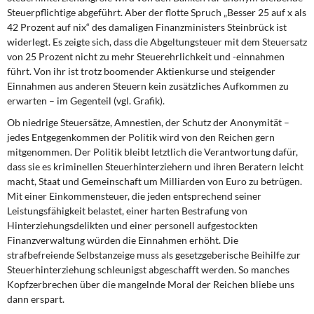
Steuerpflichtige abgeführt. Aber der flotte Spruch „Besser 25 auf x als
42 Prozent auf nix“ des damaligen Finanzministers Steinbrück ist
widerlegt. Es zeigte sich, dass die Abgeltungsteuer mit dem Steuersatz
von 25 Prozent nicht zu mehr Steuerehrlichkeit und -einnahmen
führt. Von ihr ist trotz boomender Aktienkurse und steigender
Einnahmen aus anderen Steuern kein zusätzliches Aufkommen zu
erwarten – im Gegenteil (vgl. Grafik).
Ob niedrige Steuersätze, Amnestien, der Schutz der Anonymität –
jedes Entgegenkommen der Politik wird von den Reichen gern
mitgenommen. Der Politik bleibt letztlich die Verantwortung dafür,
dass sie es kriminellen Steuerhinterziehern und ihren Beratern leicht
macht, Staat und Gemeinschaft um Milliarden von Euro zu betrügen.
Mit einer Einkommensteuer, die jeden entsprechend seiner
Leistungsfähigkeit belastet, einer harten Bestrafung von
Hinterziehungsdelikten und einer personell aufgestockten
Finanzverwaltung würden die Einnahmen erhöht. Die
strafbefreiende Selbstanzeige muss als gesetzgeberische Beihilfe zur
Steuerhinterziehung schleunigst abgeschafft werden. So manches
Kopfzerbrechen über die mangelnde Moral der Reichen bliebe uns
dann erspart.