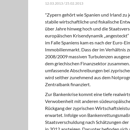
12.03.2013 / 25.02.2013
"Zypern gehört wie Spanien und Irland zu j
stabile wirtschaftliche und fiskalische E
über Jahre hinweg hoch und die Staatsvers
europäischen Krisendynamik „angesteckt“ 
im Falle Spaniens kam es nach der Euro-Ei
Immobilienmarkt. Dass der im Verhältnis zu
2008/2009 massiven Turbulenzen ausgesetzt
dem griechischen Finanzsektor zusammen. 
umfassende Abschreibungen bei zyprischen 
wird seither zunehmend aus dem Notprogr
Zentralbank finanziert.
Zur Bankenkrise kommt eine tiefe realwirtsc
Verwobenheit mit anderen südeuropäischen
Rückgang der zyprischen Wirtschaftsleistun
erwartet. Infolge von Bankenrettungsmaßn
Staatsverschuldung nach Schätzungen der
in 2012 ansteigen. Darunter befinden sich 