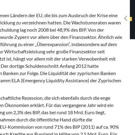
Solidarisches EUropa -
Mosaiklinke Perspektiven
enen Ländern der EU, die bis zum Ausbruch der Krise eine
ntwicklung zu verzeichnen hatten. Die Wachstumsraten waren
chuldung lag noch 2008 bei 48,9% des BIP. Von der
wurde Zypern vor allem über den Finanzsektor. Ähnlich wie
nführung zu einer „Überexpansion“, insbesondere auf dem
r Wirtschaftsleistung sehr große Finanzsektor seit
 ist, hängt vor allem mit der starken Verwobenheit mit
Der dortige Schuldenschnitt Anfang 2012 hatte
Banken zur Folge. Die Liquidität der zyprischen Banken
amm ELA (Emergency Liquidity Assistance) der Zyprischen
haftliche Rezession, die sich ebenfalls durch die enge
 Ökonomien erklärt. Für das vergangene Jahr wird ein
g um 2,3% des BIP, das bei rund 18 Mrd. Euro liegt,
ahmen durch die öffentliche Hand dürfte die
 EU-Kommission von rund 71% des BIP (2011) auf ca. 90%
auch Kredite aus Russland in Höhe von 2,5 Mrd. Euro. Für