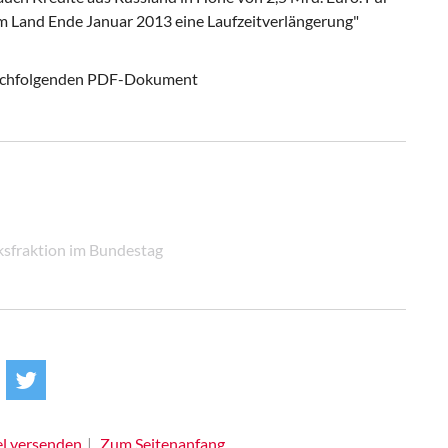
em Land Ende Januar 2013 eine Laufzeitverlängerung"
 nachfolgenden PDF-Dokument
ksfraktion im Bundestag
el versenden
Zum Seitenanfang