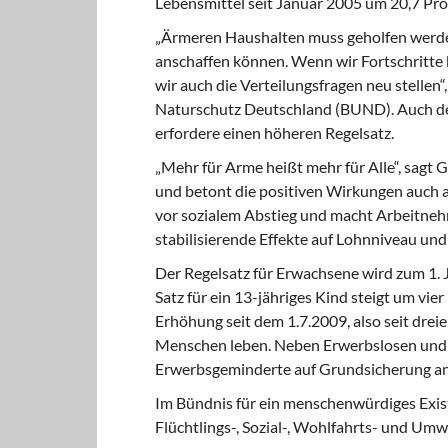
Lebensmittel seit Januar 2005 um 20,7 Pro
„Ärmeren Haushalten muss geholfen werden,
anschaffen können. Wenn wir Fortschritte
wir auch die Verteilungsfragen neu stellen
Naturschutz Deutschland (BUND). Auch der
erfordere einen höheren Regelsatz.
„Mehr für Arme heißt mehr für Alle“, sagt
und betont die positiven Wirkungen auch au
vor sozialem Abstieg und macht Arbeitnehm
stabilisierende Effekte auf Lohnniveau un
Der Regelsatz für Erwachsene wird zum 1.
Satz für ein 13-jähriges Kind steigt um vier 
Erhöhung seit dem 1.7.2009, also seit drei
Menschen leben. Neben Erwerbslosen und 
Erwerbsgeminderte auf Grundsicherung a
Im Bündnis für ein menschenwürdiges Exi
Flüchtlings-, Sozial-, Wohlfahrts- und U