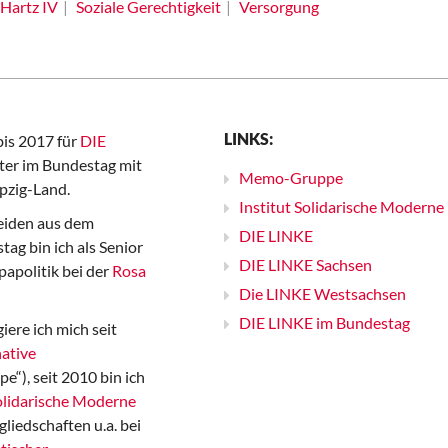
Hartz IV
Soziale Gerechtigkeit
Versorgung
LINKS:
bis 2017 für
DIE
er im Bundestag mit
Memo-Gruppe
pzig-Land.
Institut Solidarische Moderne
iden aus dem
DIE LINKE
ag bin ich als Senior
DIE LINKE Sachsen
papolitik bei der
Rosa
Die LINKE Westsachsen
DIE LINKE im Bundestag
iere ich mich seit
ative
“), seit 2010 bin ich
Solidarische Moderne
gliedschaften u.a. bei