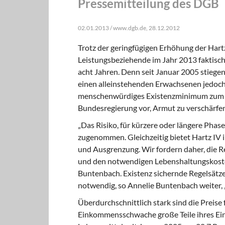
Pressemitteilung des DGB
02.01.2013 / www.dgb.de, 28.12.2012
Trotz der geringfügigen Erhöhung der Har
Leistungsbeziehende im Jahr 2013 faktisch
acht Jahren. Denn seit Januar 2005 stiegen
einen alleinstehenden Erwachsenen jedoch 
menschenwürdiges Existenzminimum zum Ja
Bundesregierung vor, Armut zu verschärfen
„Das Risiko, für kürzere oder längere Phas
zugenommen. Gleichzeitig bietet Hartz IV
und Ausgrenzung. Wir fordern daher, die R
und den notwendigen Lebenshaltungskosten
Buntenbach. Existenz sichernde Regelsät
notwendig, so Annelie Buntenbach weiter, „
Überdurchschnittlich stark sind die Preise
Einkommensschwache große Teile ihres Ein