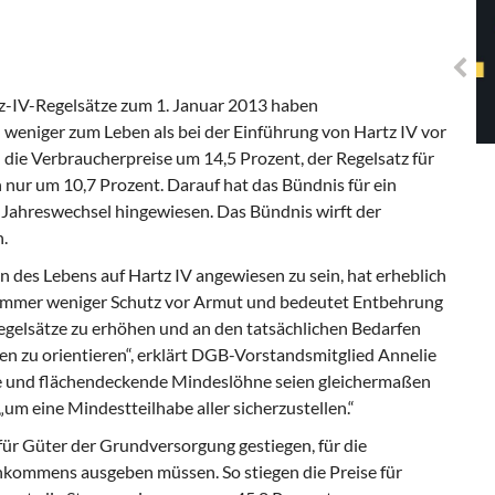
Solidarisches EUropa -
Mosaiklinke Perspektiven
tz-IV-Regelsätze zum 1. Januar 2013 haben
 weniger zum Leben als bei der Einführung von Hartz IV vor
 die Verbraucherpreise um 14,5 Prozent, der Regelsatz für
nur um 10,7 Prozent. Darauf hat das Bündnis für ein
hreswechsel hingewiesen. Das Bündnis wirft der
.
en des Lebens auf Hartz IV angewiesen zu sein, hat erheblich
 immer weniger Schutz vor Armut und bedeutet Entbehrung
egelsätze zu erhöhen und an den tatsächlichen Bedarfen
 zu orientieren“, erklärt DGB-Vorstandsmitglied Annelie
ze und flächendeckende Mindeslöhne seien gleichermaßen
um eine Mindestteilhabe aller sicherzustellen.“
 für Güter der Grundversorgung gestiegen, für die
kommens ausgeben müssen. So stiegen die Preise für