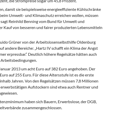
zent, die Strompreise sogar um 45,8 Prozent.
 damit sie beispielsweise energieeffiziente Kühlschränke
 beim Umwelt- und Klimaschutz erreichen wollen, müssen
“, sagt Reinhild Benning vom Bund für Umwelt und
 Kauf von besseren und fairer produzierten Lebensmitteln
 Guido Grüner von der Arbeitslosenselbsthilfe Oldenburg
f andere Bereiche: „Hartz IV schafft ein Klima der Angst
er erpressbar.“ Deutlich höhere Regelsätze hätten auch
d Arbeitsbedingungen.
 Januar 2013 um acht Euro auf 382 Euro angehoben. Der
Euro auf 255 Euro. Für diese Altersstufe ist es die erste
einhalb Jahren. Von den Regelsätzen müssen 7,8 Millionen
erwerbstätigen Aufstockern sind etwa auch Rentner und
ngewiesen.
stenzminimum haben sich Bauern, Erwerbslose, der DGB,
mweltverbände zusammengeschlossen.