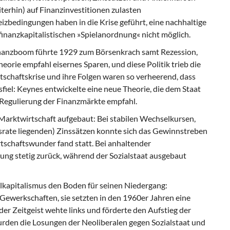
erhin) auf Finanzinvestitionen zulasten
eizbedingungen haben in die Krise geführt, eine nachhaltige
finanzkapitalistischen »Spielanordnung« nicht möglich.
 Finanzboom führte 1929 zum Börsenkrach samt Rezession,
heorie empfahl eisernes Sparen, und diese Politik trieb die
tschaftskrise und ihre Folgen waren so verheerend, dass
sfiel: Keynes entwickelte eine neue Theorie, die dem Staat
 Regulierung der Finanzmärkte empfahl.
 Marktwirtschaft aufgebaut: Bei stabilen Wechselkursen,
rate liegenden) Zinssätzen konnte sich das Gewinnstreben
rtschaftswunder fand statt. Bei anhaltender
ung stetig zurück, während der Sozialstaat ausgebaut
alkapitalismus den Boden für seinen Niedergang:
Gewerkschaften, sie setzten in den 1960er Jahren eine
er Zeitgeist wehte links und förderte den Aufstieg der
rden die Losungen der Neoliberalen gegen Sozialstaat und