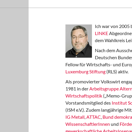
Ich war von 2005 
LINKE
Abgeordnet
dem Wahlkreis Lei
Nach dem Aussche
Deutschen Bundest
Fellow für Wirtschafts- und Euro
Luxemburg Stiftung
(RLS) aktiv.
Als promovierter Volkswirt engag
1981 in der
Arbeitsgruppe Altern
Wirtschaftspolitik
(„Memo-Gruppe
Vorstandsmitglied des
Institut 
(ISM e.V.). Zudem langjährige Mit
IG Metall
,
ATTAC
,
Bund demokra
WissenschaftlerInnen
und
Förde
gewerkschaftliche Arbeitslosenar