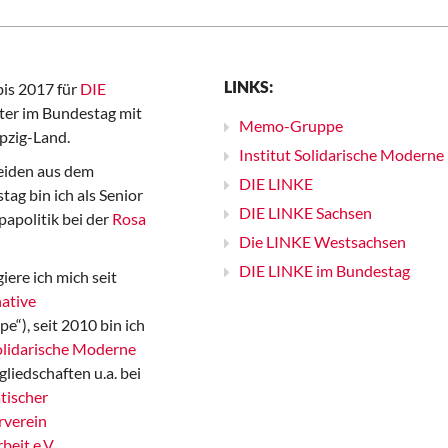
LINKS:
bis 2017 für
DIE
er im Bundestag mit
Memo-Gruppe
pzig-Land.
Institut Solidarische Moderne
iden aus dem
DIE LINKE
ag bin ich als Senior
DIE LINKE Sachsen
papolitik bei der
Rosa
Die LINKE Westsachsen
DIE LINKE im Bundestag
iere ich mich seit
ative
“), seit 2010 bin ich
Solidarische Moderne
gliedschaften u.a. bei
tischer
rverein
beit e.V.