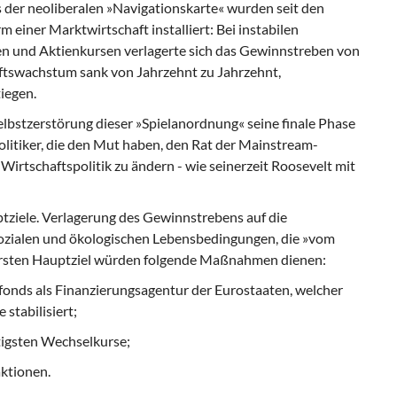
s der neoliberalen »Navigationskarte« wurden seit den
m einer Marktwirtschaft installiert: Bei instabilen
en und Aktienkursen verlagerte sich das Gewinnstreben von
aftswachstum sank von Jahrzehnt zu Jahrzehnt,
iegen.
elbstzerstörung dieser »Spielanordnung« seine finale Phase
Politiker, die den Mut haben, den Rat der Mainstream-
rtschaftspolitik zu ändern - wie seinerzeit Roosevelt mit
tziele. Verlagerung des Gewinnstrebens auf die
sozialen und ökologischen Lebensbedingungen, die »vom
ersten Hauptziel würden folgende Maßnahmen dienen:
onds als Finanzierungsagentur der Eurostaaten, welcher
stabilisiert;
tigsten Wechselkurse;
aktionen.