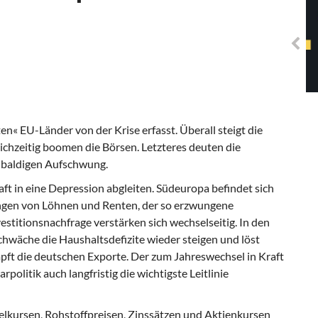
Solidarisches EUropa -
Mosaiklinke Perspektiven
n« EU-Länder von der Krise erfasst. Überall steigt die
eichzeitig boomen die Börsen. Letzteres deuten die
 baldigen Aufschwung.
aft in eine Depression abgleiten. Südeuropa befindet sich
ungen von Löhnen und Renten, der so erzwungene
titionsnachfrage verstärken sich wechselseitig. In den
hwäche die Haushaltsdefizite wieder steigen und löst
ft die deutschen Exporte. Der zum Jahreswechsel in Kraft
rpolitik auch langfristig die wichtigste Leitlinie
selkursen, Rohstoffpreisen, Zinssätzen und Aktienkursen