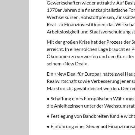
Gewerkschaften wieder attraktiv. Auf Basi
1970er Jahren die finanzkapitalistische For
Wechselkursen, Rohstoffpreisen, Zinssätz
Real- zu Finanzinvestitionen, das Wirtsch
Arbeitslosigkeit und Staatsverschuldung st
Mit der großen Krise hat der Prozess der S
erreicht. In einer solchen Lage braucht es 
Ökonomen zu verwerfen und den Kurs der Wi
seinem »New Deal«.
Ein »New Deal für Europa« hätte zwei Haup
Realwirtschaft sowie Verbesserung jener 
Markt« nicht gewährleistet werden. Dem 
● Schaffung eines Europäischen Währungsf
die Anleihezinsen unter der Wachstumsrate 
● Festlegung von Bandbreiten für die wich
● Einführung einer Steuer auf Finanztrans