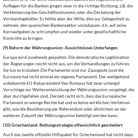
Auflagen für die Banken gingen zwar in die richtige Richtung, z.B. die
Verkleinerung des Geschäftsvolumens oder die Deckelung der
Vorstandsgehälter. Es fehlte aber der Wille, dies zur Gelegenheit zu
nehmen, den spanischen Bankensektor umzubauen, d.h. auf seine
Kernaufgaben zu schrumpfen und wieder unter gesellschaftliche
Kontrolle zu bringen.
(9) Reform der Währungsunion: Aussichtsloses Unterfangen
Europa wird zusehends gespalten. Die demokratische Legitimation
der Regierungen reicht nicht aus, um die Verhandlungen zu führen.
Sie tun es trotzdem Die Parlamente sind nur Zaungäste (und die
Eurozone hat nicht einmal ein eigenes Parlament). Der weitgehend
unbekannte EU-Ratspräsident Van Rompuy hat zwar unlängst
Vorschläge zur Weiterentwicklung der Währungsunion vorgelegt, die
aber durchgefallen sind. Derzeit rächt sich, dass das Europäische
Parlament so wenige Rechte hat und es keine wirklichen Verfahren
gibt, wie die Bevölkerung per Referendum oder ähnlichem an der
weiteren Zukunft der Währungsunion beteiligt werden kann.
(10) Griechenland: Rettungsstrategie offensichtlich gescheitert
Auch das zweite offizielle Hilfspaket für Griechenland hat nicht dazu