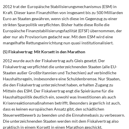
2012 trat der Europäische Stabilisierungsmechanismus (ESM) in
Kraft. Dieser kann Finanzhilfen von insgesamt bis zu 500 Milliarden
Euro an Staaten gewähren, wenn sich diese im Gegenzug zu einer
strikten Sparpolitik verpflichten. Bisher hatte diese Rolle die
Europäische Finanzstabilisierungsfazilität (EFSF) übernommen, der
aber nur als Provisorium gedacht war. Mit dem ESM wird eine
mangelhafte Rettungseinrichtung nun quasi institutionalisiert.
(5) Fiskalvertrag: Mit Korsett in den Marathon
2012 wurde auch der Fiskalvertrag aufs Gleis gesetzt. Der
Fiskalvertrag verpflichtet die unterzeichnenden Staaten (alle EU-
Staaten außer Großbritannien und Tschechien) auf verbindliche
Haushaltsregeln, insbesondere eine Schuldenbremse. Nur Staaten,
die den Fiskalvertrag unterzeichnet haben, erhalten Zugang zu
Mitteln des ESM. Der Fiskalvertrag engt die Spielräume für die
Haushaltspolitik deutlich ein, sowohl was Investitionen als auch
Krisenreaktionsmaßnahmen betrifft. Besonders ärgerlich ist auch,
dass es keinen europäischen Ansatz gibt, den schädlichen
Steuerwettbewerb zu beenden und die Einnahmebasis zu verbessern.
Die unterzeichnenden Staaten werden mit dem Fiskalvertrag also
praktisch in einem Korsett in einen Marathon geschickt.