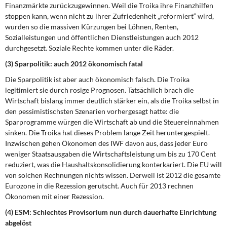
Finanzmärkte zurückzugewinnen. Weil die Troika ihre Finanzhilfen
stoppen kann, wenn nicht zu ihrer Zufriedenheit „reformiert“ wird,
wurden so die massiven Kürzungen bei Löhnen, Renten,
Sozialleistungen und öffentlichen Dienstleistungen auch 2012
durchgesetzt. Soziale Rechte kommen unter die Räder.
(3) Sparpolitik: auch 2012 ökonomisch fatal
Die Sparpolitik ist aber auch ökonomisch falsch. Die Troika
legitimiert sie durch rosige Prognosen. Tatsächlich brach die
Wirtschaft bislang immer deutlich stärker ein, als die Troika selbst in
den pessimistischsten Szenarien vorhergesagt hatte: die
Sparprogramme würgen die Wirtschaft ab und die Steuereinnahmen
sinken. Die Troika hat dieses Problem lange Zeit heruntergespielt.
Inzwischen gehen Ökonomen des IWF davon aus, dass jeder Euro
weniger Staatsausgaben die Wirtschaftsleistung um bis zu 170 Cent
reduziert, was die Haushaltskonsolidierung konterkariert. Die EU will
von solchen Rechnungen nichts wissen. Derweil ist 2012 die gesamte
Eurozone in die Rezession gerutscht. Auch für 2013 rechnen
Ökonomen mit einer Rezession.
(4) ESM: Schlechtes Provisorium nun durch dauerhafte Einrichtung
abgelöst