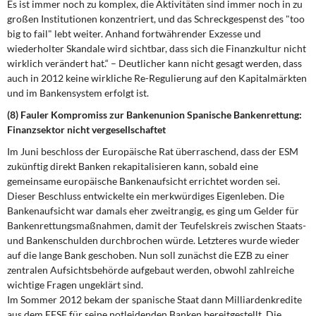
Es ist immer noch zu komplex, die Aktivitäten sind immer noch in zu
großen Institutionen konzentriert, und das Schreckgespenst des "too
big to fail" lebt weiter. Anhand fortwährender Exzesse und
wiederholter Skandale wird sichtbar, dass sich die Finanzkultur nicht
wirklich verändert hat.“ – Deutlicher kann nicht gesagt werden, dass
auch in 2012 keine wirkliche Re-Regulierung auf den Kapitalmärkten
und im Bankensystem erfolgt ist.
(8) Fauler Kompromiss zur Bankenunion Spanische Bankenrettung:
Finanzsektor nicht vergesellschaftet
Im Juni beschloss der Europäische Rat überraschend, dass der ESM
zukünftig direkt Banken rekapitalisieren kann, sobald eine
gemeinsame europäische Bankenaufsicht errichtet worden sei.
Dieser Beschluss entwickelte ein merkwürdiges Eigenleben. Die
Bankenaufsicht war damals eher zweitrangig, es ging um Gelder für
Bankenrettungsmaßnahmen, damit der Teufelskreis zwischen Staats-
und Bankenschulden durchbrochen würde. Letzteres wurde wieder
auf die lange Bank geschoben. Nun soll zunächst die EZB zu einer
zentralen Aufsichtsbehörde aufgebaut werden, obwohl zahlreiche
wichtige Fragen ungeklärt sind.
Im Sommer 2012 bekam der spanische Staat dann Milliardenkredite
aus dem EFSF für seine notleidenden Banken bereitgestellt. Die