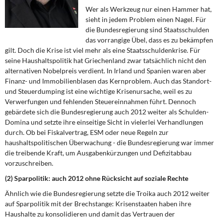
DIE LINKE
Wer als Werkzeug nur einen Hammer hat,
sieht in jedem Problem einen Nagel. Für
Weitere Themen
die Bundesregierung sind Staatsschulden
das vorrangige Übel, dass es zu bekämpfen
Memo-Gruppe
gilt. Doch die Krise ist viel mehr als eine Staatsschuldenkrise. Für
seine Haushaltspolitik hat Griechenland zwar tatsächlich nicht den
alternativen Nobelpreis verdient. In Irland und Spanien waren aber
Institut Solidarische Moderne
Finanz- und Immobilienblasen das Kernproblem. Auch das Standort-
und Steuerdumping ist eine wichtige Krisenursache, weil es zu
Rosa-Luxemburg-Stiftung
Verwerfungen und fehlenden Steuereinnahmen führt. Dennoch
gebärdete sich die Bundesregierung auch 2012 weiter als Schulden-
Domina und setzte ihre einseitige Sicht in vielerlei Verhandlungen
Über mich
durch. Ob bei Fiskalvertrag, ESM oder neue Regeln zur
haushaltspolitischen Überwachung - die Bundesregierung war immer
Kontakt
die treibende Kraft, um Ausgabenkürzungen und Defizitabbau
vorzuschreiben.
(2) Sparpolitik: auch 2012 ohne Rücksicht auf soziale Rechte
Ähnlich wie die Bundesregierung setzte die Troika auch 2012 weiter
auf Sparpolitik mit der Brechstange: Krisenstaaten haben ihre
Haushalte zu konsolidieren und damit das Vertrauen der