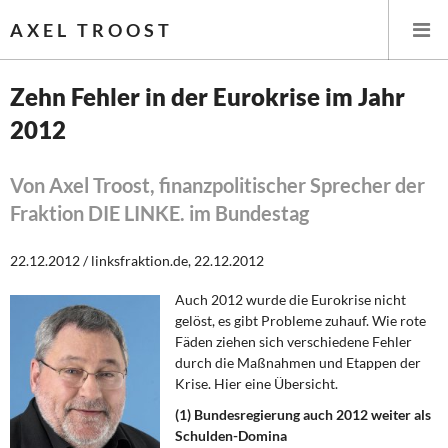
AXEL TROOST
Zehn Fehler in der Eurokrise im Jahr
2012
Startseite
Themen
Von Axel Troost, finanzpolitischer Sprecher der
Fraktion DIE LINKE. im Bundestag
Leitlinien linker Wirtschafts- und Finanzpolitik
22.12.2012 / linksfraktion.de, 22.12.2012
Wirtschaftspolitik
Auch 2012 wurde die Eurokrise nicht
gelöst, es gibt Probleme zuhauf. Wie rote
Steuer- und Finanzpolitik
Fäden ziehen sich verschiedene Fehler
durch die Maßnahmen und Etappen der
Öffentliche Infrastruktur und Daseinsvorsorge
Krise. Hier eine Übersicht.
Eurokrise und Griechenland
(1) Bundesregierung auch 2012 weiter als
Schulden-Domina