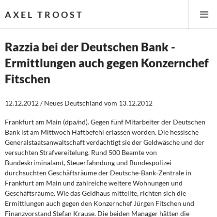
AXEL TROOST
Razzia bei der Deutschen Bank -
Ermittlungen auch gegen Konzernchef
Startseite
Fitschen
Themen
12.12.2012 / Neues Deutschland vom 13.12.2012
Leitlinien linker Wirtschafts- und Finanzpolitik
Frankfurt am Main (dpa/nd). Gegen fünf Mitarbeiter der Deutschen
Bank ist am Mittwoch Haftbefehl erlassen worden. Die hessische
Wirtschaftspolitik
Generalstaatsanwaltschaft verdächtigt sie der Geldwäsche und der
versuchten Strafvereitelung. Rund 500 Beamte von
Steuer- und Finanzpolitik
Bundeskriminalamt, Steuerfahndung und Bundespolizei
durchsuchten Geschäftsräume der Deutsche-Bank-Zentrale in
Öffentliche Infrastruktur und Daseinsvorsorge
Frankfurt am Main und zahlreiche weitere Wohnungen und
Geschäftsräume. Wie das Geldhaus mitteilte, richten sich die
Eurokrise und Griechenland
Ermittlungen auch gegen den Konzernchef Jürgen Fitschen und
Finanzvorstand Stefan Krause. Die beiden Manager hätten die