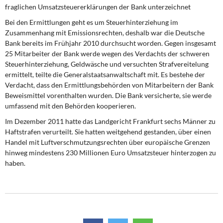
DIE LINKE
fraglichen Umsatzsteuererklärungen der Bank unterzeichnet
Bei den Ermittlungen geht es um Steuerhinterziehung im
Weitere Themen
Zusammenhang mit Emissionsrechten, deshalb war die Deutsche
Bank bereits im Frühjahr 2010 durchsucht worden. Gegen insgesamt
Memo-Gruppe
25 Mitarbeiter der Bank werde wegen des Verdachts der schweren
Steuerhinterziehung, Geldwäsche und versuchten Strafvereitelung
ermittelt, teilte die Generalstaatsanwaltschaft mit. Es bestehe der
Institut Solidarische Moderne
Verdacht, dass den Ermittlungsbehörden von Mitarbeitern der Bank
Beweismittel vorenthalten wurden. Die Bank versicherte, sie werde
Rosa-Luxemburg-Stiftung
umfassend mit den Behörden kooperieren.
Im Dezember 2011 hatte das Landgericht Frankfurt sechs Männer zu
Über mich
Haftstrafen verurteilt. Sie hatten weitgehend gestanden, über einen
Handel mit Luftverschmutzungsrechten über europäische Grenzen
Kontakt
hinweg mindestens 230 Millionen Euro Umsatzsteuer hinterzogen zu
haben.