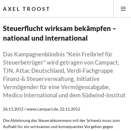
AXEL TROOST
Steuerflucht wirksam bekämpfen –
national und international
Startseite
Themen
Das Kampagnenbündnis "Kein Freibrief für
Steuerbetrüger" wird getragen von Campact,
Leitlinien linker Wirtschafts- und Finanzpolitik
TJN, Attac Deutschland, Verdi-Fachgruppe
Finanz-& Steuerverwaltung, Initiative
Wirtschaftspolitik
Vermögender für eine Vermögensabgabe,
Medico International und dem Südwind-Institut
Steuer- und Finanzpolitik
Öffentliche Infrastruktur und Daseinsvorsorge
26.11.2012 / www.campact.de, 22.11.2012
Die Ablehnung des Steuerabkommens mit der Schweiz muss zum
Eurokrise und Griechenland
Auftakt für ein wirksames und konsequentes Vorgehen gegen