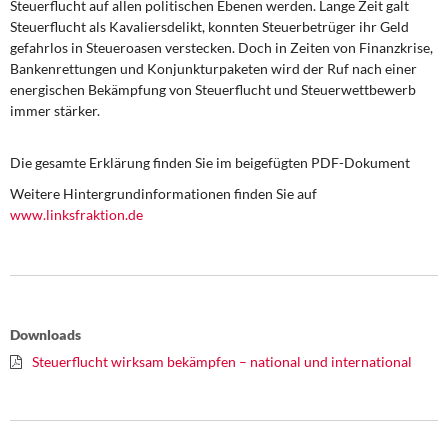
Steuerflucht auf allen politischen Ebenen werden. Lange Zeit galt
DIE LINKE
Steuerflucht als Kavaliersdelikt, konnten Steuerbetrüger ihr Geld
gefahrlos in Steueroasen verstecken. Doch in Zeiten von Finanzkrise,
Weitere Themen
Bankenrettungen und Konjunkturpaketen wird der Ruf nach einer
energischen Bekämpfung von Steuerflucht und Steuerwettbewerb
Memo-Gruppe
immer stärker.
Institut Solidarische Moderne
Die gesamte Erklärung finden Sie im beigefügten PDF-Dokument
Weitere Hintergrundinformationen finden Sie auf
Rosa-Luxemburg-Stiftung
www.linksfraktion.de
Über mich
Kontakt
Downloads
Steuerflucht wirksam bekämpfen – national und international