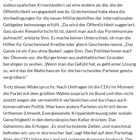
südeuropäischen Krisenländern sei eine andere als die, die der
Öffentlichkeit vorgegaukelt werde. Griechenland habe etwa die
Vorbedingungen für die neuen Milliardenhilfen der internationalen
Geldgeber keineswegs erfüllt. „Da wird der Öffentlichkeit suggeriert,
dass da ein Riesenfortschritt ist, damit man auch das Portemonnaie
aufmacht“, erklärte Sinn. Es mache keinen Unterschied, ob man die
Hilfen für Griechenland Kredite oder gleich Geschenke nenne. „Das
Ganze ist ein Fass ohne Boden“, sagte Sinn. Den PolitikerInnen warf
der Ökonom vor, die BürgerInnen aus wahltaktischen Gründen
beruhigen zu wollen. „Wenn man das Gefühl hat, es geht einer Lösung
zu, wird das die Wahlchancen für die herrschenden Parteien gewiss
vergrößern.“
Trotz dieses Widerspruchs: Nach Umfragen ist die CDU im Moment
die Partei mit dem größten Wählerzuspruch im Bund und dies nicht
zuletzt wegen der vermeintlich verlässlichen und durchaus auch
konservativen Politik. Man kann andere Parteien nicht mit deren
Urthemen (Umwelt, Energiewende, Krippenbetreuung oder soziale
Gerechtigkeit) in den demoskopischen Keller drücken. Das
Geheimnis des Erfolges: „Es sind turbulente Zeiten, und manchmal
befinden wir uns in stürmischer See“, sagt Merkel auf dem Parteitag.
Aber die CDU führe das Land mit sicherem Kompass hindurch. Die