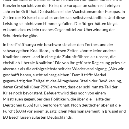
Kanzlerin spricht von der Krise, die Europa nun schon seit einigen
Jahren im Griff hat. Deutschlan sei der Wachstumsmotor Europas. In
Zeiten der Krise sei das alles andere als selbstverständlich. Und diese
Leistung sei nicht vom Himmel gefallen. Die Bürger hätten längst
erkannt, dass es kein rasches Gegenmittel zur Überwindung der
Schuldenkrise gäbe.
In ihre Eröffnungsrede beschwor sie aber den Fortbestand der
schwarzgelben Koalition: „In diesen Zeiten könnte keine andere
Koalition unser Land in eine gute Zukunft führen als unsere, die
christlich-liberale Koalition.“ Die von ihr geführte Regierung pries sie
abermals als die erfolgreichste seit der Wiedervereinigung. „Was wir
geschafft haben, sucht seinesgleichen.“ Damit trifft Merkel
gegenwärtig den Zeitgeist, das Alltagsbewußtsein der Bevölkerung,
deren Großteil (über 75%) erwartet, dass der schlimmste Teil der
Krise noch bevorsteht. Befeuert wird dies noch von einem
Misstrauen gegenüber den Politikern, die über die Hälfte der
Deutschen (55%) für überfordert hält. Noch deutlicher aber ist die
Furcht (60%) vor einem zusätzlichen Missmanagement in Brüssel und
EU Beschlüssen zulasten Deutschlands.