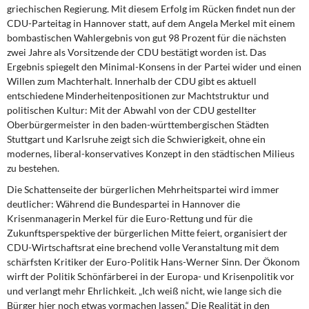
DIE LINKE
griechischen Regierung. Mit diesem Erfolg im Rücken findet nun der
CDU-Parteitag in Hannover statt, auf dem Angela Merkel mit einem
bombastischen Wahlergebnis von gut 98 Prozent für die nächsten
Weitere Themen
zwei Jahre als Vorsitzende der CDU bestätigt worden ist. Das
Ergebnis spiegelt den Minimal-Konsens in der Partei wider und einen
Memo-Gruppe
Willen zum Machterhalt. Innerhalb der CDU gibt es aktuell
entschiedene Minderheitenpositionen zur Machtstruktur und
Institut Solidarische Moderne
politischen Kultur: Mit der Abwahl von der CDU gestellter
Oberbürgermeister in den baden-württembergischen Städten
Rosa-Luxemburg-Stiftung
Stuttgart und Karlsruhe zeigt sich die Schwierigkeit, ohne ein
modernes, liberal-konservatives Konzept in den städtischen Milieus
zu bestehen.
Über mich
Die Schattenseite der bürgerlichen Mehrheitspartei wird immer
deutlicher: Während die Bundespartei in Hannover die
Kontakt
Krisenmanagerin Merkel für die Euro-Rettung und für die
Zukunftsperspektive der bürgerlichen Mitte feiert, organisiert der
CDU-Wirtschaftsrat eine brechend volle Veranstaltung mit dem
schärfsten Kritiker der Euro-Politik Hans-Werner Sinn. Der Ökonom
wirft der Politik Schönfärberei in der Europa- und Krisenpolitik vor
und verlangt mehr Ehrlichkeit. „Ich weiß nicht, wie lange sich die
Bürger hier noch etwas vormachen lassen.“ Die Realität in den