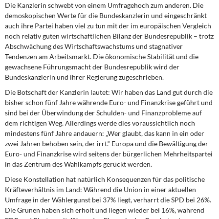
Die Kanzlerin schwebt von einem Umfragehoch zum anderen. Die
demoskopischen Werte für die Bundeskanzlerin und eingeschränkt
auch ihre Partei haben viel zu tun mit der im europäischen Vergleich
noch relativ guten wirtschaftlichen Bilanz der Bundesrepublik – trotz
Abschwächung des Wirtschaftswachstums und stagnativer
Tendenzen am Arbeitsmarkt. Die ökonomische Stabilität und die
gewachsene Führungsmacht der Bundesrepublik wird der
Bundeskanzlerin und ihrer Regierung zugeschrieben.
Die Botschaft der Kanzlerin lautet: Wir haben das Land gut durch die
bisher schon fünf Jahre währende Euro- und Finanzkrise geführt und
sind bei der Überwindung der Schulden- und Finanzprobleme auf
dem richtigen Weg. Allerdings werde dies voraussichtlich noch
mindestens fünf Jahre andauern: „Wer glaubt, das kann in ein oder
zwei Jahren behoben sein, der irrt.“ Europa und die Bewältigung der
Euro- und Finanzkrise wird seitens der bürgerlichen Mehrheitspartei
in das Zentrum des Wahlkampfs gerückt werden.
Diese Konstellation hat natürlich Konsequenzen für das politische
Kräfteverhältnis im Land: Während die Union in einer aktuellen
Umfrage in der Wählergunst bei 37% liegt, verharrt die SPD bei 26%.
Die Grünen haben sich erholt und liegen wieder bei 16%, während