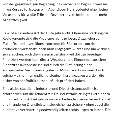
von der gegenwärtigen Regierung in Griechenland begrüßt, weil sie
ihren Kurs so fortsetzen will. Aber dieser Kurs bedeutet eine riesige
Verarmung für große Teile der Bevölkerung, er bedeutet noch mehr
Arbeitslosigkeit.
Es wird eine andere Art der Hilfe gebraucht: Ohne eine Stärkung der
Realökonomie sind die Probleme nicht zu lösen. Dazu gehört ein
Zukunfts- und Investitionsprogramm für Südeuropa, um dem
drohenden wirtschaftlichen Ruin entgegenzuwirken und um wirklich
zu versuchen, auch die Massenarbeitslosigkeit dort zu beseitigen.
Finanziert werden kann dieser Weg durch die Einnahmen aus einer
Finanztransaktionssteuer und durch die Einführung einer
europaweiten Vermögensabgabe für Millionäre. Es müssen durch
solche Maßnahmen endlich diejenigen herangezogen werden, die
bisher von der Politik ausschließlich profitiert haben.
Eine aktive staatliche Industrie- und Dienstleistungspolitik ist
erforderlich, um die Tendenz zur De-Industrialisierung zu verhindern
und quantitativ Arbeitsplätze im verarbeitenden Gewerbe, im Handel
und in anderen Dienstleistungsbereichen zu sichern - ohne dabei die
qualitative Veränderungsnotwendigkeiten rechts liegen zu lassen. Die