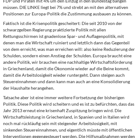
FDP und Piraten mit 4% um den Einzug in den Bundestag bangen
müssen. DIE LINKE liegt bei 7% und strebt an mit den alternativen
Positionen zur Europa-Politik die Zustimmung ausbauen zu können.
Faktisch ist die Krisenpolitik gescheitert: Die seit 2010 von der
schwarzgelben Regierung praktizierte Politik mit allen
Rettungsschirmen ist gnadenlose Spar- und Auflagenpolitik, mit
denen man die Wirtschaft ruiniert und letztlich dann das Gegenteil
von dem erreicht, was man erreichen will: also keine Reduzierung der
Schulden, sondern einen Anstieg der Schulden. Europa braucht eine
andere Politik, wir brauchen eine nachhaltige Wirtschaftsförderung
in Griechenland, damit die Ökonomie wieder auf die Beine kommt,
damit die Arbeitslosigkeit wieder runtergeht. Dann steigen auch
Steuereinnahmen und dann kann man auch an eine Konsolidierung
der Haushalte herangehen.
Tatsache aber ist eine immer weitere Fortsetzung der bisherigen
Politik. Diese Politik wird scheitern und es ist zu befürchten, dass das
Jahr 2013 erneut eine krisenhaft Zuspitzung bringen wird. Die
Wirtschaftsleistung in Griechenland, in Spanien und in Italien wird
noch mal rückläufig sein mit steigender Arbeitslosigkeit, mit
sinkenden Steuereinnahmen, und eigentlich müsste mit öffentlichen
Interventionen gegengesteuert werden. Die Hilfsmaßnahmen werden