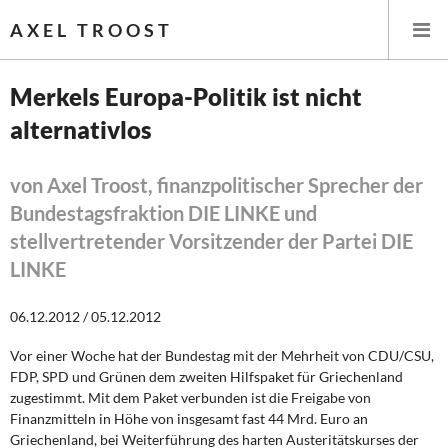
AXEL TROOST
Merkels Europa-Politik ist nicht
alternativlos
Startseite
Themen
von Axel Troost, finanzpolitischer Sprecher der
Bundestagsfraktion DIE LINKE und
Leitlinien linker Wirtschafts- und Finanzpolitik
stellvertretender Vorsitzender der Partei DIE
LINKE
Wirtschaftspolitik
06.12.2012 / 05.12.2012
Steuer- und Finanzpolitik
Vor einer Woche hat der Bundestag mit der Mehrheit von CDU/CSU,
Öffentliche Infrastruktur und Daseinsvorsorge
FDP, SPD und Grünen dem zweiten Hilfspaket für Griechenland
zugestimmt. Mit dem Paket verbunden ist die Freigabe von
Eurokrise und Griechenland
Finanzmitteln in Höhe von insgesamt fast 44 Mrd. Euro an
Griechenland, bei Weiterführung des harten Austeritätskurses der