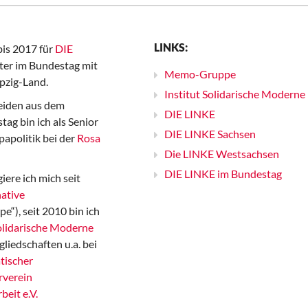
LINKS:
bis 2017 für
DIE
er im Bundestag mit
Memo-Gruppe
pzig-Land.
Institut Solidarische Moderne
iden aus dem
DIE LINKE
ag bin ich als Senior
DIE LINKE Sachsen
papolitik bei der
Rosa
Die LINKE Westsachsen
DIE LINKE im Bundestag
iere ich mich seit
ative
“), seit 2010 bin ich
Solidarische Moderne
gliedschaften u.a. bei
tischer
rverein
beit e.V.