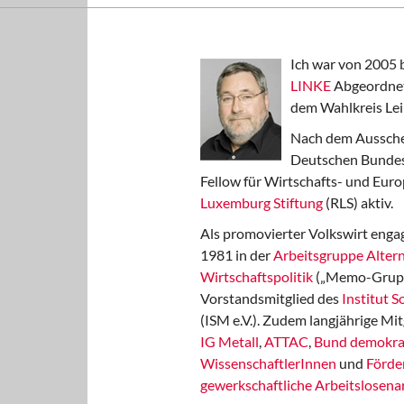
Ich war von 2005 
LINKE
Abgeordnet
dem Wahlkreis Lei
Nach dem Aussche
Deutschen Bundest
Fellow für Wirtschafts- und Euro
Luxemburg Stiftung
(RLS) aktiv.
Als promovierter Volkswirt engag
1981 in der
Arbeitsgruppe Altern
Wirtschaftspolitik
(„Memo-Gruppe
Vorstandsmitglied des
Institut 
(ISM e.V.). Zudem langjährige Mit
IG Metall
,
ATTAC
,
Bund demokra
WissenschaftlerInnen
und
Förde
gewerkschaftliche Arbeitslosenar