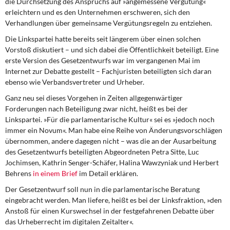
die Durchsetzung des Anspruchs auf »angemessene Vergütung«
erleichtern und es den Unternehmen erschweren, sich den
Verhandlungen über gemeinsame Vergütungsregeln zu entziehen.
Die Linkspartei hatte bereits seit längerem über einen solchen
Vorstoß diskutiert – und sich dabei die Öffentlichkeit beteiligt. Eine
erste Version des Gesetzentwurfs war im vergangenen Mai im
Internet zur Debatte gestellt – Fachjuristen beteiligten sich daran
ebenso wie Verbandsvertreter und Urheber.
Ganz neu sei dieses Vorgehen in Zeiten allgegenwärtiger
Forderungen nach Beteiligung zwar nicht, heißt es bei der
Linkspartei. »Für die parlamentarische Kultur« sei es »jedoch noch
immer ein Novum«. Man habe eine Reihe von Änderungsvorschlägen
übernommen, andere dagegen nicht – was die an der Ausarbeitung
des Gesetzentwurfs beteiligten Abgeordneten Petra Sitte, Luc
Jochimsen, Kathrin Senger-Schäfer, Halina Wawzyniak und Herbert
Behrens
in einem Brief
im Detail erklären.
Der Gesetzentwurf soll nun in die parlamentarische Beratung
eingebracht werden. Man liefere, heißt es bei der Linksfraktion, »den
Anstoß für einen Kurswechsel in der festgefahrenen Debatte über
das Urheberrecht im digitalen Zeitalter«.