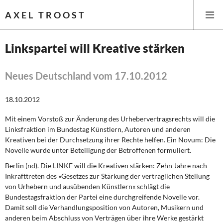
AXEL TROOST
Linkspartei will Kreative stärken
Startseite
Neues Deutschland vom 17.10.2012
Themen
18.10.2012
Leitlinien linker Wirtschafts- und Finanzpolitik
Mit einem Vorstoß zur Änderung des Urhebervertragsrechts will die
Linksfraktion im Bundestag Künstlern, Autoren und anderen
Wirtschaftspolitik
Kreativen bei der Durchsetzung ihrer Rechte helfen. Ein Novum: Die
Novelle wurde unter Beteiligung der Betroffenen formuliert.
Steuer- und Finanzpolitik
Berlin
(nd). Die LINKE will die Kreativen stärken: Zehn Jahre nach
Inkrafttreten des »Gesetzes zur Stärkung der vertraglichen Stellung
Öffentliche Infrastruktur und Daseinsvorsorge
von Urhebern und ausübenden Künstlern« schlägt die
Bundestagsfraktion der Partei eine durchgreifende Novelle vor.
Eurokrise und Griechenland
Damit soll die Verhandlungsposition von Autoren, Musikern und
anderen beim Abschluss von Verträgen über ihre Werke gestärkt