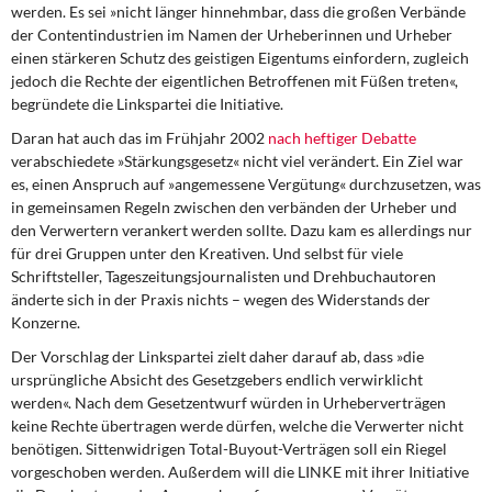
DIE LINKE
werden. Es sei »nicht länger hinnehmbar, dass die großen Verbände
der Contentindustrien im Namen der Urheberinnen und Urheber
einen stärkeren Schutz des geistigen Eigentums einfordern, zugleich
Weitere Themen
jedoch die Rechte der eigentlichen Betroffenen mit Füßen treten«,
begründete die Linkspartei die Initiative.
Memo-Gruppe
Daran hat auch das im Frühjahr 2002
nach heftiger Debatte
verabschiedete »Stärkungsgesetz« nicht viel verändert. Ein Ziel war
Institut Solidarische Moderne
es, einen Anspruch auf »angemessene Vergütung« durchzusetzen, was
in gemeinsamen Regeln zwischen den verbänden der Urheber und
Rosa-Luxemburg-Stiftung
den Verwertern verankert werden sollte. Dazu kam es allerdings nur
für drei Gruppen unter den Kreativen. Und selbst für viele
Über mich
Schriftsteller, Tageszeitungsjournalisten und Drehbuchautoren
änderte sich in der Praxis nichts – wegen des Widerstands der
Konzerne.
Kontakt
Der Vorschlag der Linkspartei zielt daher darauf ab, dass »die
ursprüngliche Absicht des Gesetzgebers endlich verwirklicht
werden«. Nach dem Gesetzentwurf würden in Urheberverträgen
keine Rechte übertragen werde dürfen, welche die Verwerter nicht
benötigen. Sittenwidrigen Total-Buyout-Verträgen soll ein Riegel
vorgeschoben werden. Außerdem will die LINKE mit ihrer Initiative