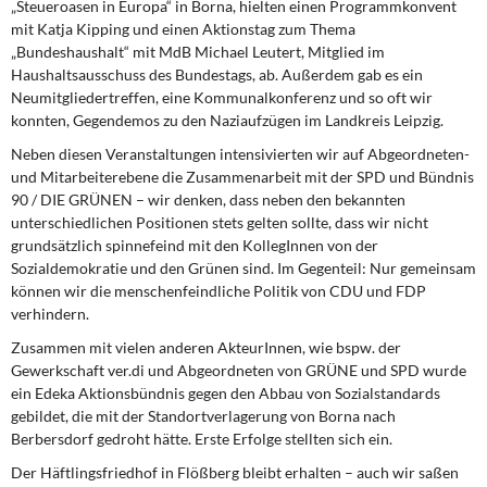
„Steueroasen in Europa“ in Borna, hielten einen Programmkonvent
mit Katja Kipping und einen Aktionstag zum Thema
„Bundeshaushalt“ mit MdB Michael Leutert, Mitglied im
Haushaltsausschuss des Bundestags, ab. Außerdem gab es ein
Neumitgliedertreffen, eine Kommunalkonferenz und so oft wir
konnten, Gegendemos zu den Naziaufzügen im Landkreis Leipzig.
Neben diesen Veranstaltungen intensivierten wir auf Abgeordneten-
und Mitarbeiterebene die Zusammenarbeit mit der SPD und Bündnis
90 / DIE GRÜNEN – wir denken, dass neben den bekannten
unterschiedlichen Positionen stets gelten sollte, dass wir nicht
grundsätzlich spinnefeind mit den KollegInnen von der
Sozialdemokratie und den Grünen sind. Im Gegenteil: Nur gemeinsam
können wir die menschenfeindliche Politik von CDU und FDP
verhindern.
Zusammen mit vielen anderen AkteurInnen, wie bspw. der
Gewerkschaft ver.di und Abgeordneten von GRÜNE und SPD wurde
ein Edeka Aktionsbündnis gegen den Abbau von Sozialstandards
gebildet, die mit der Standortverlagerung von Borna nach
Berbersdorf gedroht hätte. Erste Erfolge stellten sich ein.
Der Häftlingsfriedhof in Flößberg bleibt erhalten – auch wir saßen