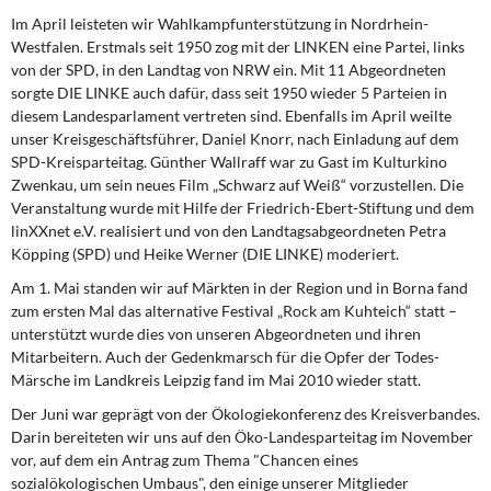
DIE LINKE
Im April leisteten wir Wahlkampfunterstützung in Nordrhein-
Westfalen. Erstmals seit 1950 zog mit der LINKEN eine Partei, links
Weitere Themen
von der SPD, in den Landtag von NRW ein. Mit 11 Abgeordneten
sorgte DIE LINKE auch dafür, dass seit 1950 wieder 5 Parteien in
Memo-Gruppe
diesem Landesparlament vertreten sind. Ebenfalls im April weilte
unser Kreisgeschäftsführer, Daniel Knorr, nach Einladung auf dem
SPD-Kreisparteitag. Günther Wallraff war zu Gast im Kulturkino
Institut Solidarische Moderne
Zwenkau, um sein neues Film „Schwarz auf Weiß“ vorzustellen. Die
Veranstaltung wurde mit Hilfe der Friedrich-Ebert-Stiftung und dem
Rosa-Luxemburg-Stiftung
linXXnet e.V. realisiert und von den Landtagsabgeordneten Petra
Köpping (SPD) und Heike Werner (DIE LINKE) moderiert.
Über mich
Am 1. Mai standen wir auf Märkten in der Region und in Borna fand
zum ersten Mal das alternative Festival „Rock am Kuhteich“ statt –
Kontakt
unterstützt wurde dies von unseren Abgeordneten und ihren
Mitarbeitern. Auch der Gedenkmarsch für die Opfer der Todes-
Märsche im Landkreis Leipzig fand im Mai 2010 wieder statt.
Der Juni war geprägt von der Ökologiekonferenz des Kreisverbandes.
Darin bereiteten wir uns auf den Öko-Landesparteitag im November
vor, auf dem ein Antrag zum Thema "Chancen eines
sozialökologischen Umbaus", den einige unserer Mitglieder