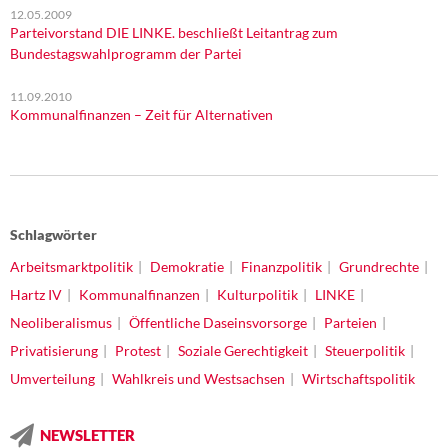
12.05.2009
Parteivorstand DIE LINKE. beschließt Leitantrag zum
Bundestagswahlprogramm der Partei
11.09.2010
Kommunalfinanzen – Zeit für Alternativen
Schlagwörter
Arbeitsmarktpolitik
Demokratie
Finanzpolitik
Grundrechte
Hartz IV
Kommunalfinanzen
Kulturpolitik
LINKE
Neoliberalismus
Öffentliche Daseinsvorsorge
Parteien
Privatisierung
Protest
Soziale Gerechtigkeit
Steuerpolitik
Umverteilung
Wahlkreis und Westsachsen
Wirtschaftspolitik
NEWSLETTER