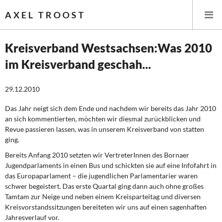
AXEL TROOST
Kreisverband Westsachsen:Was 2010
im Kreisverband geschah...
Startseite
29.12.2010
Themen
Das Jahr neigt sich dem Ende und nachdem wir bereits das Jahr 2010
Leitlinien linker Wirtschafts- und Finanzpolitik
an sich kommentierten, möchten wir diesmal zurückblicken und
Revue passieren lassen, was in unserem Kreisverband von statten
Wirtschaftspolitik
ging.
Bereits Anfang 2010 setzten wir VertreterInnen des Bornaer
Steuer- und Finanzpolitik
Jugendparlaments in einen Bus und schickten sie auf eine Infofahrt in
das Europaparlament – die jugendlichen Parlamentarier waren
Öffentliche Infrastruktur und Daseinsvorsorge
schwer begeistert. Das erste Quartal ging dann auch ohne großes
Tamtam zur Neige und neben einem Kreisparteitag und diversen
Eurokrise und Griechenland
Kreisvorstandssitzungen bereiteten wir uns auf einen sagenhaften
Jahresverlauf vor.