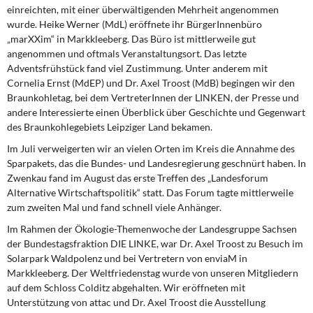
einreichten, mit einer überwältigenden Mehrheit angenommen
wurde. Heike Werner (MdL) eröffnete ihr BürgerInnenbüro
„marXXim“ in Markkleeberg. Das Büro ist mittlerweile gut
angenommen und oftmals Veranstaltungsort. Das letzte
Adventsfrühstück fand viel Zustimmung. Unter anderem mit
Cornelia Ernst (MdEP) und Dr. Axel Troost (MdB) begingen wir den
Braunkohletag, bei dem VertreterInnen der LINKEN, der Presse und
andere Interessierte einen Überblick über Geschichte und Gegenwart
des Braunkohlegebiets Leipziger Land bekamen.
Im Juli verweigerten wir an vielen Orten im Kreis die Annahme des
Sparpakets, das die Bundes- und Landesregierung geschnürt haben. In
Zwenkau fand im August das erste Treffen des „Landesforum
Alternative Wirtschaftspolitik“ statt. Das Forum tagte mittlerweile
zum zweiten Mal und fand schnell viele Anhänger.
Im Rahmen der Ökologie-Themenwoche der Landesgruppe Sachsen
der Bundestagsfraktion DIE LINKE, war Dr. Axel Troost zu Besuch im
Solarpark Waldpolenz und bei Vertretern von enviaM in
Markkleeberg. Der Weltfriedenstag wurde von unseren Mitgliedern
auf dem Schloss Colditz abgehalten. Wir eröffneten mit
Unterstützung von attac und Dr. Axel Troost die Ausstellung