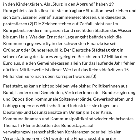
DIE LINKE
in den Kindergärten. Als „Sturz in den Abgrund“ haben 19
Ruhrgebietsstädte diese für sie untragbare Situation be­schrieben und
sich zum „Essener Signal“ zusammengeschlossen, um dagegen zu
Weitere Themen
protestieren.(2) Die Zeichen stehen auf Zerfall, nicht nur im
Ruhrgebiet, sondern im ganzen Land reicht den Städten das Wasser
Memo-Gruppe
bis zum Hals. Was den Ernst der Lage angeht befinden sich die
Kommunen gegenwärtig in der schwersten Finanzkrise seit
Institut Solidarische Moderne
Gründung der Bundesrepublik. Der Deutsche Städtetag ging in
seinem Anfang des Jahres vorgelegten Bericht von 12 Milli­arden
Rosa-Luxemburg-Stiftung
Euro aus, die den Gemeindekassen allein für das laufende Jahr fehlen
dürften. Mittlerweile ist dieser Wert auf das Rekorddefizit von 15
Milliarden Euro nach oben korrigiert worden.(3)
Über mich
Fest steht, es kann nicht so bleiben wie bisher. PolitikerInnen aus
Bund, Ländern und Gemeinden, VertreterInnen der Bundesregierung
Kontakt
und Opposition, kommuna­le Spitzenverbände, Gewerkschaften und
Lobbygruppen aus Wirtschaft und In­dustrie – sie ringen um
Deutungs-und Lösungsansätze im Umgang mit der Krise.
Kommunalfinanzen und Kommunalpolitik sind wieder ein brisantes
Thema. In Plenardebatten des Bundestages, auf
verwaltungswissenschaftlichen Konferenzen oder bei lokalen
Veranstaltungen vor Ort werden die Finanzausstattung der