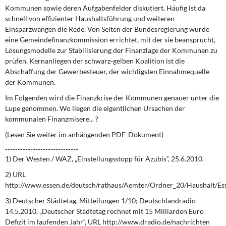
Kommunen sowie deren Aufgabenfelder diskutiert. Häufig ist da
schnell von effi­zienter Haushaltsführung und weiteren
Einsparzwängen die Rede. Von Seiten der Bundesregierung wurde
eine Gemeindefinanzkommission errichtet, mit der sie beansprucht,
Lösungsmodelle zur Stabilisierung der Finanzlage der Kommunen zu
prüfen. Kernanliegen der schwarz-gelben Koalition ist die
Abschaffung der Gewerbesteuer, der wichtigsten Einnahmequelle
der Kommunen.
Im Folgenden wird die Finanzkrise der Kommunen genauer unter die
Lupe ge­nommen. Wo liegen die eigentlichen Ursachen der
kommunalen Finanzmisere... ?
(Lesen Sie weiter im anhängenden PDF-Dokument)
-----------------------------
1) Der Westen / WAZ, „Einstellungsstopp für Azubis“, 25.6.2010.
2) URL
http://www.essen.de/deutsch/rathaus/Aemter/Ordner_20/Haushalt/Es
3) Deutscher Städtetag, Mitteilungen 1/10; Deutschlandradio
14.5.2010, „Deutscher Städtetag rechnet mit 15 Milliarden Euro
Defizit im laufenden Jahr“, URL http://www.dradio.de/nachrichten