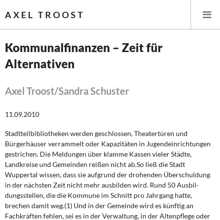
AXEL TROOST
Kommunalfinanzen – Zeit für
Alternativen
Startseite
Themen
Axel Troost/Sandra Schuster
Leitlinien linker Wirtschafts- und Finanzpolitik
11.09.2010
Stadtteilbibliotheken werden geschlossen, Theatertüren und
Wirtschaftspolitik
Bürgerhäuser ver­rammelt oder Kapazitäten in Jugendeinrichtungen
gestrichen. Die Meldungen über klamme Kassen vieler Städte,
Steuer- und Finanzpolitik
Landkreise und Gemeinden reißen nicht ab.So ließ die Stadt
Wuppertal wissen, dass sie aufgrund der drohenden Über­schuldung
Öffentliche Infrastruktur und Daseinsvorsorge
in der nächsten Zeit nicht mehr ausbilden wird. Rund 50 Ausbil­
dungsstellen, die die Kommune im Schnitt pro Jahrgang hatte,
Eurokrise und Griechenland
brechen damit weg.(1) Und in der Gemeinde wird es künftig an
Fachkräften fehlen, sei es in der Verwaltung, in der Altenpflege oder