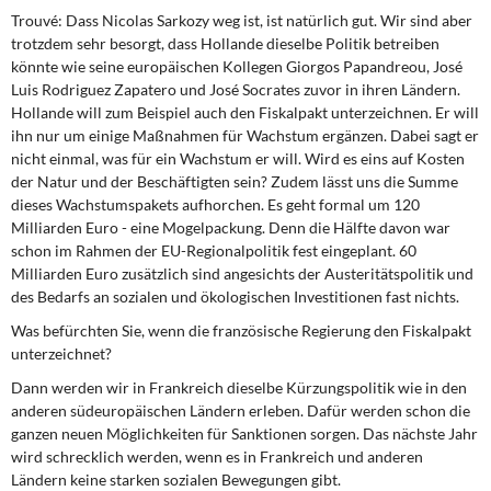
DIE LINKE
Trouvé: Dass Nicolas Sarkozy weg ist, ist natürlich gut. Wir sind aber
trotzdem sehr besorgt, dass Hollande dieselbe Politik betreiben
Weitere Themen
könnte wie seine europäischen Kollegen Giorgos Papandreou, José
Luis Rodriguez Zapatero und José Socrates zuvor in ihren Ländern.
Memo-Gruppe
Hollande will zum Beispiel auch den Fiskalpakt unterzeichnen. Er will
ihn nur um einige Maßnahmen für Wachstum ergänzen. Dabei sagt er
nicht einmal, was für ein Wachstum er will. Wird es eins auf Kosten
Institut Solidarische Moderne
der Natur und der Beschäftigten sein? Zudem lässt uns die Summe
dieses Wachstumspakets aufhorchen. Es geht formal um 120
Rosa-Luxemburg-Stiftung
Milliarden Euro - eine Mogelpackung. Denn die Hälfte davon war
schon im Rahmen der EU-Regionalpolitik fest eingeplant. 60
Milliarden Euro zusätzlich sind angesichts der Austeritätspolitik und
Über mich
des Bedarfs an sozialen und ökologischen Investitionen fast nichts.
Kontakt
Was befürchten Sie, wenn die französische Regierung den Fiskalpakt
unterzeichnet?
Dann werden wir in Frankreich dieselbe Kürzungspolitik wie in den
anderen südeuropäischen Ländern erleben. Dafür werden schon die
ganzen neuen Möglichkeiten für Sanktionen sorgen. Das nächste Jahr
wird schrecklich werden, wenn es in Frankreich und anderen
Ländern keine starken sozialen Bewegungen gibt.