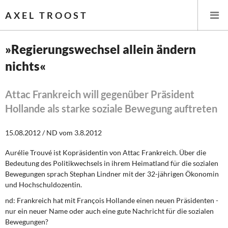
AXEL TROOST
»Regierungswechsel allein ändern
nichts«
Startseite
Themen
Attac Frankreich will gegenüber Präsident
Hollande als starke soziale Bewegung auftreten
Leitlinien linker Wirtschafts- und Finanzpolitik
15.08.2012 / ND vom 3.8.2012
Wirtschaftspolitik
Aurélie Trouvé ist Kopräsidentin von Attac Frankreich. Über die
Bedeutung des Politikwechsels in ihrem Heimatland für die sozialen
Steuer- und Finanzpolitik
Bewegungen sprach Stephan Lindner mit der 32-jährigen Ökonomin
und Hochschuldozentin.
Öffentliche Infrastruktur und Daseinsvorsorge
nd: Frankreich hat mit François Hollande einen neuen Präsidenten -
Eurokrise und Griechenland
nur ein neuer Name oder auch eine gute Nachricht für die sozialen
Bewegungen?