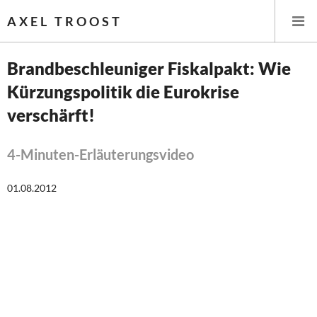
AXEL TROOST
Brandbeschleuniger Fiskalpakt: Wie
Kürzungspolitik die Eurokrise
Startseite
verschärft!
Themen
4-Minuten-Erläuterungsvideo
Leitlinien linker Wirtschafts- und Finanzpolitik
01.08.2012
Wirtschaftspolitik
Steuer- und Finanzpolitik
Öffentliche Infrastruktur und Daseinsvorsorge
Eurokrise und Griechenland