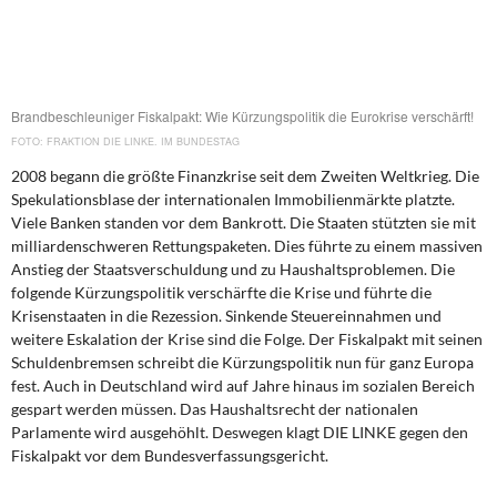
DIE LINKE
Weitere Themen
Memo-Gruppe
Brandbeschleuniger Fiskalpakt: Wie Kürzungspolitik die Eurokrise verschärft!
FRAKTION DIE LINKE. IM BUNDESTAG
Institut Solidarische Moderne
2008 begann die größte Finanzkrise seit dem Zweiten Weltkrieg. Die
Spekulationsblase der internationalen Immobilienmärkte platzte.
Viele Banken standen vor dem Bankrott. Die Staaten stützten sie mit
Rosa-Luxemburg-Stiftung
milliardenschweren Rettungspaketen. Dies führte zu einem massiven
Anstieg der Staatsverschuldung und zu Haushaltsproblemen. Die
Über mich
folgende Kürzungspolitik verschärfte die Krise und führte die
Krisenstaaten in die Rezession. Sinkende Steuereinnahmen und
Kontakt
weitere Eskalation der Krise sind die Folge. Der Fiskalpakt mit seinen
Schuldenbremsen schreibt die Kürzungspolitik nun für ganz Europa
fest. Auch in Deutschland wird auf Jahre hinaus im sozialen Bereich
gespart werden müssen. Das Haushaltsrecht der nationalen
Parlamente wird ausgehöhlt. Deswegen klagt DIE LINKE gegen den
Fiskalpakt vor dem Bundesverfassungsgericht.