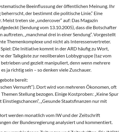
e systematische Beeinflussung der öffentlichen Meinung. Ihr
beherrscht, der bestimmt die politische Linie.“ Eine
r. Meist treten sie „undercover“ auf: Das Magazin
aufgedeckt (Sendung vom 13.10.2005), dass die Botschafter
 auftreten, „manchmal drei in einer Sendung“. Vorgestellt
mmte Themenkomplexe und nicht als Interessenvertreter.
Spiel: Die Initiative kommt in der ARD häufig zu Wort,
ähe der Talkgäste zur neoliberalen Lobbygruppe (taz vom
 betrieben und gezielt manipuliert, denn wenn mehrere
es ja richtig sein – so denken viele Zuschauer.
ngebote bereit:
schen Vernunft“). Dort wird von mehreren Ökonomen, oft
en Themen Stellung bezogen. Einige Kostproben: „Keine Spur
t Einstiegschancen“, „Gesunde Staatsfinanzen nur mit
Dort werden monatlich vom IW und der Zeitschrift
ungen der Bundesregierung analysiert und kommentiert.