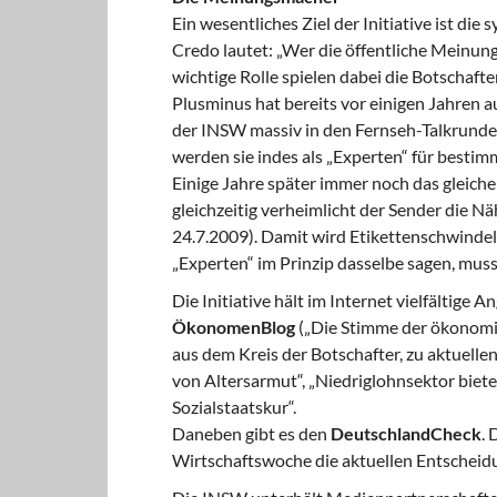
Ein wesentliches Ziel der Initiative ist di
Credo lautet: „Wer die öffentliche Meinung 
wichtige Rolle spielen dabei die Botschafte
Plusminus hat bereits vor einigen Jahren 
der INSW massiv in den Fernseh-Talkrunden
werden sie indes als „Experten“ für besti
Einige Jahre später immer noch das gleiche 
gleichzeitig verheimlicht der Sender die N
24.7.2009). Damit wird Etikettenschwindel
„Experten“ im Prinzip dasselbe sagen, muss 
Die Initiative hält im Internet vielfältige A
ÖkonomenBlog
(„Die Stimme der ökonomi
aus dem Kreis der Botschafter, zu aktuell
von Altersarmut“, „Niedriglohnsektor biete
Sozialstaatskur“.
Daneben gibt es den
DeutschlandCheck
. 
Wirtschaftswoche die aktuellen Entscheid