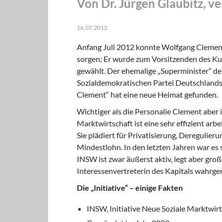
Von Dr. Jürgen Glaubitz, v
16.07.2012
Anfang Juli 2012 konnte Wolfgang Clement n
sorgen: Er wurde zum Vorsitzenden des Kur
gewählt. Der ehemalige „Superminister“ d
Sozialdemokratischen Partei Deutschlands
Clement“ hat eine neue Heimat gefunden.
Wichtiger als die Personalie Clement aber i
Marktwirtschaft ist eine sehr effizient ar
Sie plädiert für Privatisierung, Deregulieru
Mindestlohn. In den letzten Jahren war es s
INSW ist zwar äußerst aktiv, legt aber groß
Interessenvertreterin des Kapitals wahr
Die „Initiative“ – einige Fakten
INSW, Initiative Neue Soziale Marktwir