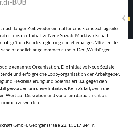
er.di-BUB
Solidarisches EUropa -
Mosaiklinke Perspektiven
ach langer Zeit wieder einmal für eine kleine Schlagzeile
atoriums der Initiative Neue Soziale Marktwirtschaft
er rot-grünen Bundesregierung und ehemaliges Mitglied der
 scheint endlich angekommen zu sein. Der „Wutbürger
st die genannte Organisation. Die Initiative Neue Soziale
beitende und erfolgreiche Lobbyorganisation der Arbeitgeber.
ng und Flexibilisierung und polemisiert u.a. gegen den
till geworden um diese Initiative. Kein Zufall, denn die
en Wert auf Diskretion und vor allem darauf, nicht als
genommen zu werden.
tschaft GmbH, Georgenstraße 22, 10117 Berlin.