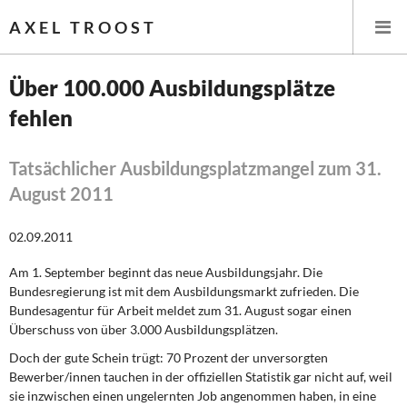
AXEL TROOST
Über 100.000 Ausbildungsplätze
fehlen
Startseite
Themen
Tatsächlicher Ausbildungsplatzmangel zum 31.
August 2011
Leitlinien linker Wirtschafts- und Finanzpolitik
02.09.2011
Wirtschaftspolitik
Am 1. September beginnt das neue Ausbildungsjahr. Die
Bundesregierung ist mit dem Ausbildungsmarkt zufrieden. Die
Steuer- und Finanzpolitik
Bundesagentur für Arbeit meldet zum 31. August sogar einen
Überschuss von über 3.000 Ausbildungsplätzen.
Öffentliche Infrastruktur und Daseinsvorsorge
Doch der gute Schein trügt:
70 Prozent der unversorgten
Eurokrise und Griechenland
Bewerber/innen tauchen in der offiziellen Statistik gar nicht auf, weil
sie inzwischen einen ungelernten Job angenommen haben, in eine