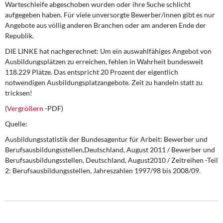
Warteschleife abgeschoben wurden oder ihre Suche schlicht
DIE LINKE
aufgegeben haben. Für viele unversorgte Bewerber/innen gibt es nur
Angebote aus völlig anderen Branchen oder am anderen Ende der
Weitere Themen
Republik.
Memo-Gruppe
DIE LINKE hat nachgerechnet:
Um ein auswahlfähiges Angebot von
Ausbildungsplätzen zu erreichen, fehlen in Wahrheit bundesweit
118.229 Plätze. Das entspricht 20 Prozent der eigentlich
Institut Solidarische Moderne
notwendigen Ausbildungsplatzangebote. Zeit zu handeln statt zu
tricksen!
Rosa-Luxemburg-Stiftung
(
Vergrößern
-PDF)
Quelle:
Über mich
Ausbildungsstatistik der Bundesagentur für Arbeit: Bewerber und
Kontakt
Berufsausbildungsstellen,Deutschland, August 2011 / Bewerber und
Berufsausbildungsstellen, Deutschland, August2010 / Zeitreihen -Teil
2: Berufsausbildungsstellen, Jahreszahlen 1997/98 bis 2008/09.