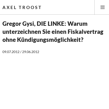
AXEL TROOST
Gregor Gysi, DIE LINKE: Warum
unterzeichnen Sie einen Fiskalvertrag
Startseite
ohne Kündigungsmöglichkeit?
Themen
09.07.2012 / 29.06.2012
Leitlinien linker Wirtschafts- und Finanzpolitik
Wirtschaftspolitik
Steuer- und Finanzpolitik
Öffentliche Infrastruktur und Daseinsvorsorge
Eurokrise und Griechenland