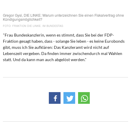
DIE LINKE
Gregor Gysi, DIE LINKE: Warum unterzeichnen Sie einen Fiskalvertrag ohne
Weitere Themen
Kündigungsmöglichkeit?
FRAKTION DIE LINKE. IM BUNDESTAG
Memo-Gruppe
"Frau Bundeskanzlerin, wenn es stimmt, dass Sie bei der FDP-
Fraktion gesagt haben, dass - solange Sie leben - es keine Eurobonds
Institut Solidarische Moderne
gibt, muss ich Sie aufklären: Das Kanzleramt wird nicht auf
Lebenszeit vergeben. Da finden immer zwischendurch mal Wahlen
Rosa-Luxemburg-Stiftung
statt. Und da kann man auch abgelöst werden."
Über mich
Kontakt