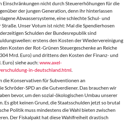
len Einschränkungen nicht durch Steuererhöhungen für die
gegenüber der jungen Generation, denn ihr hinterlassen
hlagene Abwassersysteme, eine schlechte Schul- und
 Straße. Unser Votum ist nicht: Mal die Spendierhosen
 derzeitigen Schulden der Bundesrepublik sind
huldungswellen: erstens den Kosten der Wiedervereinigung
s den Kosten der Rot-Grünen Steuergeschenke an Reiche
04 Mrd. Euro) und drittens den Kosten der Finanz- und
. Euro) siehe auch:
www.axel-
sverschuldung-in-deutschland.html
.
 die Konservativen für Subventionen an
e Schröder-SPD an die Gutverdiener. Das brauchen wir
sgaben bevor, um den sozial-ökologischen Umbau unserer
. Es gibt keinen Grund, die Staatsschulden jetzt so brutal
sche Politik muss mindestens die Wahl bieten zwischen
en. Der Fiskalpakt hat diese Wahlfreiheit drastisch