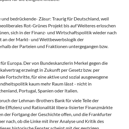
ge und bedrückende- Zäsur: Traurig für Deutschland, weil
neoliberales Rot-Grünes Projekt bis auf Weiteres erloschen
nen, sich in der Finanz- und Wirtschaftspolitik wieder nach
t an der Markt- und Wettbewerbslogik der
nerhalb der Parteien und Fraktionen untergegangen bzw.
ag für Europa. Der von Bundeskanzlerin Merkel gegen die
alvertrag erzwingt in Zukunft per Gesetz bzw. per
ale Fortschritte, für eine aktive und sozial ausgewogene
undheitspolitik kaum mehr Raum lässt - nicht in
henland, Portugal, Spanien oder Italien.
ch der Lehman-Brothers Bank für viele Teile der
ie Effizienz und Rationalität libera-lisierter Finanzmärkte
 der Fortgang der Geschichte offen, und die Frankfurter
r nach, ob die Linke mit ihrer Analyse und Kritik des
Dieses historische Fenster scheint mit der gestrigen