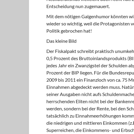
Entscheidung nun zugemauert.
Mit dem nötigen Galgenhumor könnten wir 
wieder so wichtig, weil die Protagonisten
Politik gebrochen hat!
Das kleine Bild
Der Fiskalpakt schreibt praktisch unumkehr
0,5 Prozent des Bruttoinlandsprodukts (B
jedes Jahr ein Zwanzigstel der Schulden a
Prozent der BIP liegen. Für die Bundesrep
2009 bis 2011 ein Finanzloch von ca. 75 M
Einnahmen abgedeckt werden muss. Natürli
seiner Ausgaben nicht aufs Schuldenmachen
herrschenden Eliten nicht bei der Banken
werden, sondern bei der Rente, bei den Schu
tatsächlich zu Einnahmeerhöhungen komme
die niedrigen und mittleren Einkommen (z
Superreichen, die Einkommens- und Erbsch