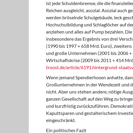
ist jede Schuldenbremse, die die finanziel
Reichen ausgleicht, asozial. Asozial auch 
werden bröselnde Schulgebäude, leck gesc
Hochschulbildung und Schlaglöcher auf der
anziehen und alles auf Pump bezahlen. Die
insbesondere das Ergebnis von drei Versc
(1990 bis 1997 + 658 Mrd. Euro), zweiten
und große Unternehmen (2001 bis 2006 + 3
Wirtschaftskrise (2009 bis 2011 + 414 Mrd
troost.de/article/6191.hintergrund-staat
Wenn jemand Spendierhosen anhatte, dann
Großunternehmen in der Wendezeit und di
nicht. Aber uns stehen andere, nötige Au
ganzen Gesellschaft auf den Weg zu bringen
und kurzfristig zurückzuführen. Demokrati
Kaputtsparen und gestalterischem Investier
eingeschränkt.
Ein politisches Fazit