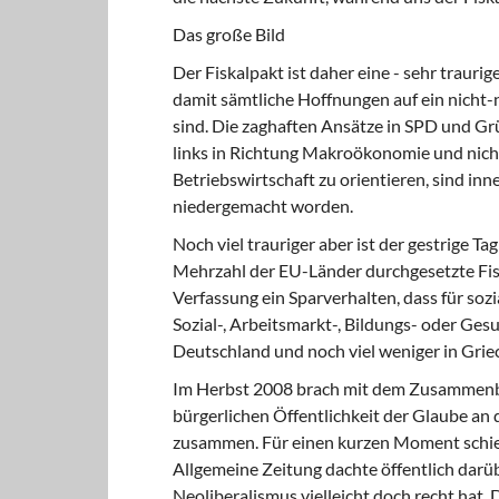
Das große Bild
Der Fiskalpakt ist daher eine - sehr trauri
damit sämtliche Hoffnungen auf ein nicht-
sind. Die zaghaften Ansätze in SPD und Grü
links in Richtung Makroökonomie und nich
Betriebswirtschaft zu orientieren, sind in
niedergemacht worden.
Noch viel trauriger aber ist der gestrige T
Mehrzahl der EU-Länder durchgesetzte Fisk
Verfassung ein Sparverhalten, dass für sozi
Sozial-, Arbeitsmarkt-, Bildungs- oder Ges
Deutschland und noch viel weniger in Griec
Im Herbst 2008 brach mit dem Zusammenbru
bürgerlichen Öffentlichkeit der Glaube an d
zusammen. Für einen kurzen Moment schien
Allgemeine Zeitung dachte öffentlich darübe
Neoliberalismus vielleicht doch recht hat. 