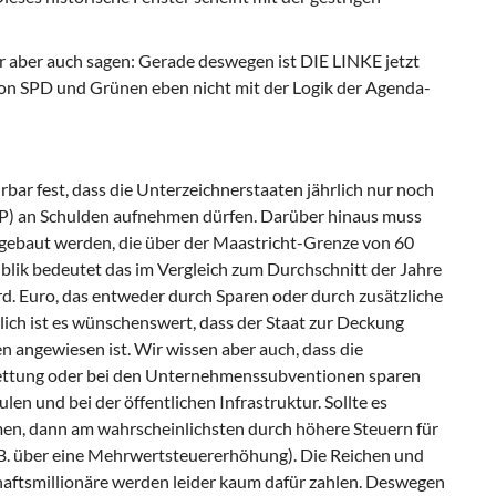
aber auch sagen: Gerade deswegen ist DIE LINKE jetzt
 von SPD und Grünen eben nicht mit der Logik der Agenda-
bar fest, dass die Unterzeichnerstaaten jährlich nur noch
IP) an Schulden aufnehmen dürfen. Darüber hinaus muss
bgebaut werden, die über der Maastricht-Grenze von 60
ublik bedeutet das im Vergleich zum Durchschnitt der Jahre
rd. Euro, das entweder durch Sparen oder durch zusätzliche
ch ist es wünschenswert, dass der Staat zur Deckung
 angewiesen ist. Wir wissen aber auch, dass die
rettung oder bei den Unternehmenssubventionen sparen
len und bei der öffentlichen Infrastruktur. Sollte es
n, dann am wahrscheinlichsten durch höhere Steuern für
.B. über eine Mehrwertsteuererhöhung). Die Reichen und
aftsmillionäre werden leider kaum dafür zahlen. Deswegen