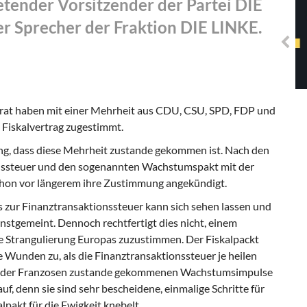
retender Vorsitzender der Partei DIE
Solidarisches EUropa -
Mosaiklinke Perspektiven
r Sprecher der Fraktion DIE LINKE.
srat haben mit einer Mehrheit aus CDU, CSU, SPD, FDP und
Fiskalvertrag zugestimmt.
hung, dass diese Mehrheit zustande gekommen ist. Nach den
nssteuer und den sogenannten Wachstumspakt mit der
on vor längerem ihre Zustimmung angekündigt.
 zur Finanztransaktionssteuer kann sich sehen lassen und
nstgemeint. Dennoch rechtfertigt dies nicht, einem
e Strangulierung Europas zuzustimmen. Der Fiskalpackt
e Wunden zu, als die Finanztransaktionssteuer je heilen
ruck der Franzosen zustande gekommenen Wachstumsimpulse
uf, denn sie sind sehr bescheidene, einmalige Schritte für
lpakt für die Ewigkeit knebelt.