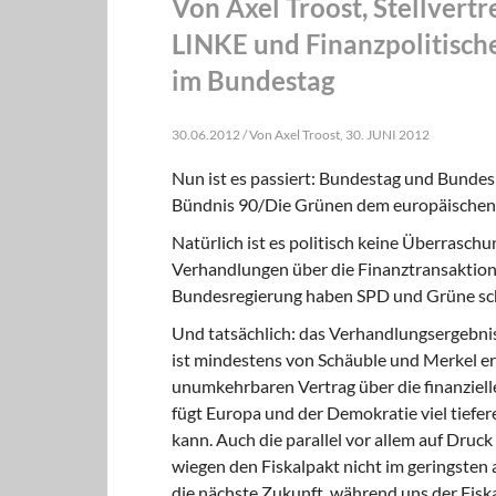
Von Axel Troost, Stellvert
LINKE und Finanzpolitische
im Bundestag
30.06.2012 / Von Axel Troost, 30. JUNI 2012
Nun ist es passiert: Bundestag und Bunde
Bündnis 90/Die Grünen dem europäischen 
Natürlich ist es politisch keine Überrasc
Verhandlungen über die Finanztransaktio
Bundesregierung haben SPD und Grüne sch
Und tatsächlich: das Verhandlungsergebnis
ist mindestens von Schäuble und Merkel er
unumkehrbaren Vertrag über die finanziell
fügt Europa und der Demokratie viel tiefer
kann. Auch die parallel vor allem auf D
wiegen den Fiskalpakt nicht im geringsten a
die nächste Zukunft, während uns der Fiska