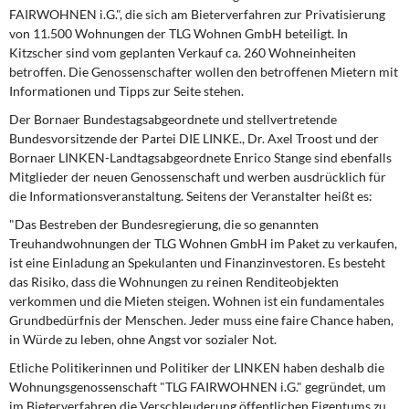
DIE LINKE
FAIRWOHNEN i.G.", die sich am Bieterverfahren zur Privatisierung
von 11.500 Wohnungen der TLG Wohnen GmbH beteiligt. In
Weitere Themen
Kitzscher sind vom geplanten Verkauf ca. 260 Wohneinheiten
betroffen. Die Genossenschafter wollen den betroffenen Mietern mit
Informationen und Tipps zur Seite stehen.
Memo-Gruppe
Der Bornaer Bundestagsabgeordnete und stellvertretende
Institut Solidarische Moderne
Bundesvorsitzende der Partei DIE LINKE., Dr. Axel Troost und der
Bornaer LINKEN-Landtagsabgeordnete Enrico Stange sind ebenfalls
Mitglieder der neuen Genossenschaft und werben ausdrücklich für
Rosa-Luxemburg-Stiftung
die Informationsveranstaltung. Seitens der Veranstalter heißt es:
"Das Bestreben der Bundesregierung, die so genannten
Über mich
Treuhandwohnungen der TLG Wohnen GmbH im Paket zu verkaufen,
ist eine Einladung an Spekulanten und Finanzinvestoren. Es besteht
Kontakt
das Risiko, dass die Wohnungen zu reinen Renditeobjekten
verkommen und die Mieten steigen. Wohnen ist ein fundamentales
Grundbedürfnis der Menschen. Jeder muss eine faire Chance haben,
in Würde zu leben, ohne Angst vor sozialer Not.
Etliche Politikerinnen und Politiker der LINKEN haben deshalb die
Wohnungsgenossenschaft "TLG FAIRWOHNEN i.G." gegründet, um
im Bieterverfahren die Verschleuderung öffentlichen Eigentums zu