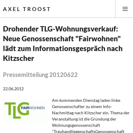
AXEL TROOST
Drohender TLG-Wohnungsverkauf:
Neue Genossenschaft "Fairwohnen"
Startseite
lädt zum Informationsgespräch nach
Themen
Kitzscher
Leitlinien linker Wirtschafts- und Finanzpolitik
Pressemitteilung 20120622
Wirtschaftspolitik
22.06.2012
Steuer- und Finanzpolitik
Am kommenden Dienstag laden linke
Genossenschafter zu einem Info-
Öffentliche Infrastruktur und Daseinsvorsorge
Nachmittag nach Kitzscher ein. Thema der
Veranstaltung ist die Gründung der
Eurokrise und Griechenland
Wohnungsgenossenschaft
"TreuhandliegenschaftsGenossenschaft