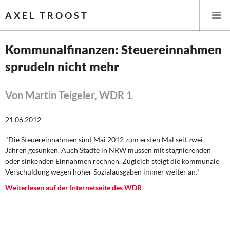
AXEL TROOST
Kommunalfinanzen: Steuereinnahmen
sprudeln nicht mehr
Startseite
Themen
Von Martin Teigeler, WDR 1
Leitlinien linker Wirtschafts- und Finanzpolitik
21.06.2012
"Die Steuereinnahmen sind Mai 2012 zum ersten Mal seit zwei
Wirtschaftspolitik
Jahren gesunken. Auch Städte in NRW müssen mit stagnierenden
oder sinkenden Einnahmen rechnen. Zugleich steigt die kommunale
Steuer- und Finanzpolitik
Verschuldung wegen hoher Sozialausgaben immer weiter an."
Weiterlesen auf der Internetseite des WDR
Öffentliche Infrastruktur und Daseinsvorsorge
Eurokrise und Griechenland