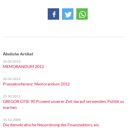
DIE LINKE
Weitere Themen
Memo-Gruppe
Institut Solidarische Moderne
Ähnliche Artikel
Rosa-Luxemburg-Stiftung
26.04.2012
MEMORANDUM 2012
Über mich
26.04.2012
Pressekonferenz: Memorandum 2012
Kontakt
25.10.2011
GREGOR GYSI: 90 Prozent unserer Zeit darauf verwenden, Politik zu
machen
15.12.2008
Die demokratische Neuordnung des Finanzsektors, ein