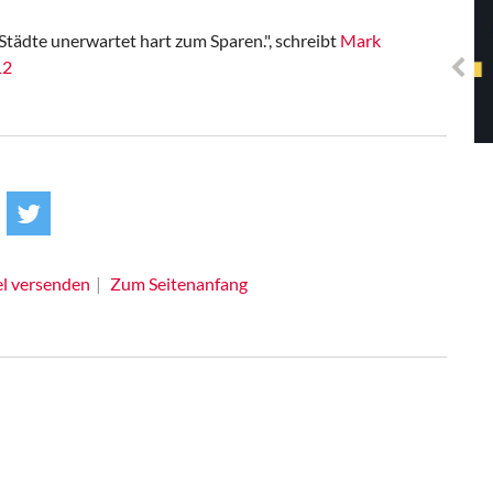
Solidarisches EUropa -
Mosaiklinke Perspektiven
Städte unerwartet hart zum Sparen."
, schreibt
Mark
12
el versenden
Zum Seitenanfang