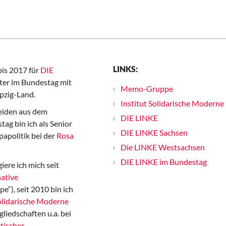
LINKS:
bis 2017 für
DIE
er im Bundestag mit
Memo-Gruppe
pzig-Land.
Institut Solidarische Moderne
iden aus dem
DIE LINKE
ag bin ich als Senior
DIE LINKE Sachsen
papolitik bei der
Rosa
Die LINKE Westsachsen
DIE LINKE im Bundestag
iere ich mich seit
ative
“), seit 2010 bin ich
Solidarische Moderne
gliedschaften u.a. bei
tischer