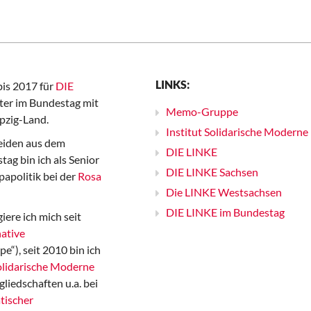
LINKS:
bis 2017 für
DIE
er im Bundestag mit
Memo-Gruppe
pzig-Land.
Institut Solidarische Moderne
iden aus dem
DIE LINKE
ag bin ich als Senior
DIE LINKE Sachsen
papolitik bei der
Rosa
Die LINKE Westsachsen
DIE LINKE im Bundestag
iere ich mich seit
ative
“), seit 2010 bin ich
Solidarische Moderne
gliedschaften u.a. bei
tischer