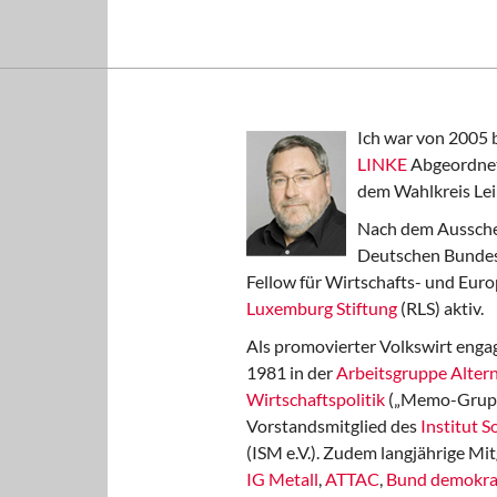
Ich war von 2005 
LINKE
Abgeordnet
dem Wahlkreis Lei
Nach dem Aussche
Deutschen Bundest
Fellow für Wirtschafts- und Euro
Luxemburg Stiftung
(RLS) aktiv.
Als promovierter Volkswirt engag
1981 in der
Arbeitsgruppe Altern
Wirtschaftspolitik
(„Memo-Gruppe
Vorstandsmitglied des
Institut 
(ISM e.V.). Zudem langjährige Mit
IG Metall
,
ATTAC
,
Bund demokra