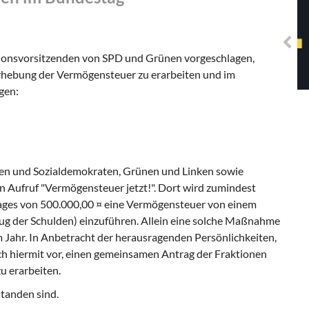
Solidarisches EUropa -
Mosaiklinke Perspektiven
ktionsvorsitzenden von SPD und Grünen vorgeschlagen,
rhebung der Vermögensteuer zu erarbeiten und im
gen:
nnen und Sozialdemokraten, Grünen und Linken sowie
 Aufruf "Vermögensteuer jetzt!". Dort wird zumindest
ages von 500.000,00 ¤ eine Vermögensteuer von einem
g der Schulden) einzuführen. Allein eine solche Maßnahme
 Jahr. In Anbetracht der herausragenden Persönlichkeiten,
 ich hiermit vor, einen gemeinsamen Antrag der Fraktionen
 erarbeiten.
standen sind.