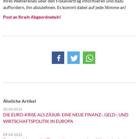
Ihres Wahlkreises über den Fiskalvertrag informieren und dazu
DIE LINKE
auffordern, ihn abzulehnen. Es kommt dabei auf jede Stimme an!
Post an Ihre/n Abgeordnete/n!
Weitere Themen
Memo-Gruppe
Institut Solidarische Moderne
Rosa-Luxemburg-Stiftung
Über mich
Kontakt
Ähnliche Artikel
20.04.2012
DIE EURO-KRISE ALS ZÄSUR: EINE NEUE FINANZ-, GELD-, UND
WIRTSCHAFTSPOLITIK IN EUROPA
09.04.2012