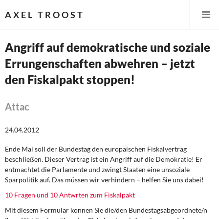
AXEL TROOST
Angriff auf demokratische und soziale
Errungenschaften abwehren – jetzt
Startseite
den Fiskalpakt stoppen!
Themen
Attac
Leitlinien linker Wirtschafts- und Finanzpolitik
24.04.2012
Wirtschaftspolitik
Ende Mai soll der Bundestag den europäischen Fiskalvertrag
Steuer- und Finanzpolitik
beschließen. Dieser Vertrag ist ein Angriff auf die Demokratie! Er
entmachtet die Parlamente und zwingt Staaten eine unsoziale
Öffentliche Infrastruktur und Daseinsvorsorge
Sparpolitik auf. Das müssen wir verhindern – helfen Sie uns dabei!
10 Fragen und 10 Antwrten zum Fiskalpakt
Eurokrise und Griechenland
Mit diesem Formular können Sie die/den Bundestagsabgeordnete/n