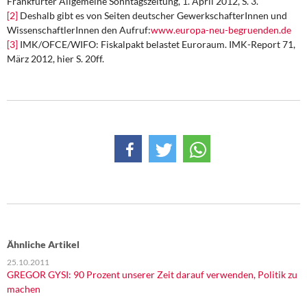
Frankfurter Allgemeine Sonntagszeitung, 1. April 2012, S. 3.
[2]
Deshalb gibt es von Seiten deutscher GewerkschafterInnen und
WissenschaftlerInnen den Aufruf:
www.europa-neu-begruenden.de
[3]
IMK/OFCE/WIFO: Fiskalpakt belastet Euroraum. IMK-Report 71,
März 2012, hier S. 20ff.
Ähnliche Artikel
25.10.2011
GREGOR GYSI: 90 Prozent unserer Zeit darauf verwenden, Politik zu
machen