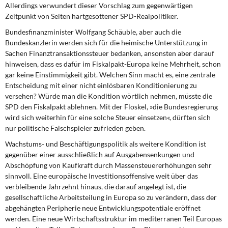
Allerdings verwundert dieser Vorschlag zum gegenwärtigen
Zeitpunkt von Seiten hartgesottener SPD-Realpolitiker.
Bundesfinanzminister Wolfgang Schäuble,
aber auch die
Bundeskanzlerin werden sich für die heimische Unterstützung in
Sachen Finanztransaktionssteuer bedanken, ansonsten aber darauf
hinweisen, dass es dafür im Fiskalpakt-Europa keine Mehrheit, schon
gar keine Einstimmigkeit gibt. Welchen Sinn macht es, eine zentrale
Entscheidung mit einer nicht einlösbaren Konditionierung zu
versehen? Würde man die Kondition wörtlich nehmen, müsste die
SPD den Fiskalpakt ablehnen. Mit der Floskel, »die Bundesregierung
wird sich weiterhin für eine solche Steuer einsetzen«, dürften sich
nur politische Falschspieler zufrieden geben.
Wachstums- und Beschäftigungspolitik
als weitere Kondition ist
gegenüber einer ausschließlich auf Ausgabensenkungen und
Abschöpfung von Kaufkraft durch Massensteuererhöhungen sehr
sinnvoll. Eine europäische Investitionsoffensive weit über das
verbleibende Jahrzehnt hinaus, die darauf angelegt ist, die
gesellschaftliche Arbeitsteilung in Europa so zu verändern, dass der
abgehängten Peripherie neue Entwicklungspotentiale eröffnet
werden. Eine neue Wirtschaftsstruktur im mediterranen Teil Europas