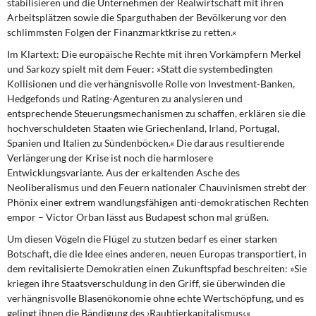
stabilisieren und die Unternehmen der Realwirtschaft mit ihren
DIE LINKE
Arbeitsplätzen sowie die Sparguthaben der Bevölkerung vor den
schlimmsten Folgen der Finanzmarktkrise zu retten.«
Weitere Themen
Im Klartext: Die europäische Rechte
mit ihren Vorkämpfern Merkel
und Sarkozy spielt mit dem Feuer: »Statt die systembedingten
Memo-Gruppe
Kollisionen und die verhängnisvolle Rolle von Investment-Banken,
Hedgefonds und Rating-Agenturen zu analysieren und
Institut Solidarische Moderne
entsprechende Steuerungsmechanismen zu schaffen, erklären sie die
hochverschuldeten Staaten wie Griechenland, Irland, Portugal,
Rosa-Luxemburg-Stiftung
Spanien und Italien zu Sündenböcken.« Die daraus resultierende
Verlängerung der Krise ist noch die harmlosere
Entwicklungsvariante. Aus der erkaltenden Asche des
Über mich
Neoliberalismus und den Feuern nationaler Chauvinismen strebt der
Phönix einer extrem wandlungsfähigen anti-demokratischen Rechten
Kontakt
empor – Victor Orban lässt aus Budapest schon mal grüßen.
Um diesen Vögeln die Flügel zu stutzen
bedarf es einer starken
Botschaft, die die Idee eines anderen, neuen Europas transportiert, in
dem revitalisierte Demokratien einen Zukunftspfad beschreiten: »Sie
kriegen ihre Staatsverschuldung in den Griff, sie überwinden die
verhängnisvolle Blasenökonomie ohne echte Wertschöpfung, und es
gelingt ihnen die Bändigung des ›Raubtierkapitalismus‹.«