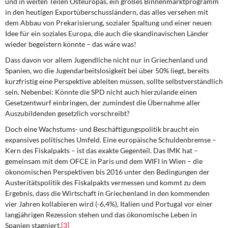
und in weiten Teilen Osteuropas, ein großes Binnenmarktprogramm
in den heutigen Exportüberschussländern, das alles versehen mit
dem Abbau von Prekarisierung, sozialer Spaltung und einer neuen
Idee für ein soziales Europa, die auch die skandinavischen Länder
wieder begeistern könnte – das wäre was!
Dass davon vor allem Jugendliche
nicht nur in Griechenland und
Spanien, wo die Jugendarbeitslosigkeit bei über 50% liegt, bereits
kurzfristig eine Perspektive ableiten müssen, sollte selbstverständlich
sein. Nebenbei: Könnte die SPD nicht auch hierzulande einen
Gesetzentwurf einbringen, der zumindest die Übernahme aller
Auszubildenden gesetzlich vorschreibt?
Doch eine Wachstums- und Beschäftigungspolitik
braucht ein
expansives politisches Umfeld. Eine europäische Schuldenbremse –
Kern des Fiskalpakts – ist das exakte Gegenteil. Das IMK hat –
gemeinsam mit dem OFCE in Paris und dem WIFI in Wien – die
ökonomischen Perspektiven bis 2016 unter den Bedingungen der
Austeritätspolitik des Fiskalpakts vermessen und kommt zu dem
Ergebnis, dass die Wirtschaft in Griechenland in den kommenden
vier Jahren kollabieren wird (-6,4%), Italien und Portugal vor einer
langjährigen Rezession stehen und das ökonomische Leben in
Spanien stagniert.
[3]