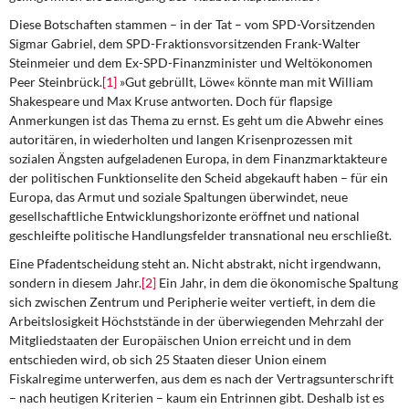
Diese Botschaften stammen
– in der Tat – vom SPD-Vorsitzenden
Sigmar Gabriel, dem SPD-Fraktionsvorsitzenden Frank-Walter
Steinmeier und dem Ex-SPD-Finanzminister und Weltökonomen
Peer Steinbrück.
[1]
»Gut gebrüllt, Löwe« könnte man mit William
Shakespeare und Max Kruse antworten. Doch für flapsige
Anmerkungen ist das Thema zu ernst. Es geht um die Abwehr eines
autoritären, in wiederholten und langen Krisenprozessen mit
sozialen Ängsten aufgeladenen Europa, in dem Finanzmarktakteure
der politischen Funktionselite den Scheid abgekauft haben – für ein
Europa, das Armut und soziale Spaltungen überwindet, neue
gesellschaftliche Entwicklungshorizonte eröffnet und national
geschleifte politische Handlungsfelder transnational neu erschließt.
Eine Pfadentscheidung steht an.
Nicht abstrakt, nicht irgendwann,
sondern in diesem Jahr.
[2]
Ein Jahr, in dem die ökonomische Spaltung
sich zwischen Zentrum und Peripherie weiter vertieft, in dem die
Arbeitslosigkeit Höchststände in der überwiegenden Mehrzahl der
Mitgliedstaaten der Europäischen Union erreicht und in dem
entschieden wird, ob sich 25 Staaten dieser Union einem
Fiskalregime unterwerfen, aus dem es nach der Vertragsunterschrift
– nach heutigen Kriterien – kaum ein Entrinnen gibt. Deshalb ist es