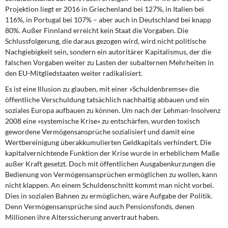
Projektion liegt er 2016 in Griechenland bei 127%, in Italien bei
116%, in Portugal bei 107% – aber auch in Deutschland bei knapp
80%. Außer Finnland erreicht kein Staat die Vorgaben. Die
Schlussfolgerung, die daraus gezogen wird, wird nicht politische
Nachgiebigkeit sein, sondern ein autoritärer Kapitalismus, der die
falschen Vorgaben weiter zu Lasten der subalternen Mehrheiten in
den EU-Mitgliedstaaten weiter radikalisiert.
Es ist eine Illusion zu glauben,
mit einer »Schuldenbremse« die
öffentliche Verschuldung tatsächlich nachhaltig abbauen und ein
soziales Europa aufbauen zu können. Um nach der Lehman-Insolvenz
2008 eine »systemische Krise« zu entschärfen, wurden toxisch
gewordene Vermögensansprüche sozialisiert und damit eine
Wertbereinigung überakkumulierten Geldkapitals verhindert. Die
kapitalvernichtende Funktion der Krise wurde in erheblichem Maße
außer Kraft gesetzt. Doch mit öffentlichen Ausgabenkurzungen die
Bedienung von Vermögensansprüchen ermöglichen zu wollen, kann
nicht klappen. An einem Schuldenschnitt kommt man nicht vorbei.
Dies in sozialen Bahnen zu ermöglichen, wäre Aufgabe der Politik.
Denn Vermögensansprüche sind auch Pensionsfonds, denen
Millionen ihre Alterssicherung anvertraut haben.