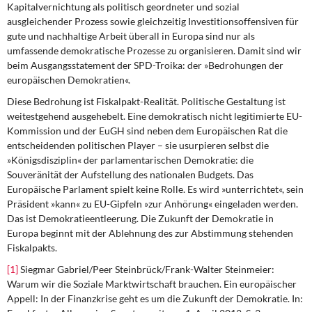
Kapitalvernichtung als politisch geordneter
und sozial
ausgleichender Prozess sowie gleichzeitig Investitionsoffensiven für
gute und nachhaltige Arbeit überall in Europa sind nur als
umfassende demokratische Prozesse zu organisieren. Damit sind wir
beim Ausgangsstatement der SPD-Troika: der »Bedrohungen der
europäischen Demokratien«.
Diese Bedrohung ist Fiskalpakt-Realität.
Politische Gestaltung ist
weitestgehend ausgehebelt. Eine demokratisch nicht legitimierte EU-
Kommission und der EuGH sind neben dem Europäischen Rat die
entscheidenden politischen Player – sie usurpieren selbst die
»Königsdisziplin« der parlamentarischen Demokratie: die
Souveränität der Aufstellung des nationalen Budgets. Das
Europäische Parlament spielt keine Rolle. Es wird »unterrichtet«, sein
Präsident »kann« zu EU-Gipfeln »zur Anhörung« eingeladen werden.
Das ist Demokratieentleerung. Die Zukunft der Demokratie in
Europa beginnt mit der Ablehnung des zur Abstimmung stehenden
Fiskalpakts.
[1]
Siegmar Gabriel/Peer Steinbrück/Frank-Walter Steinmeier:
Warum wir die Soziale Marktwirtschaft brauchen. Ein europäischer
Appell: In der Finanzkrise geht es um die Zukunft der Demokratie. In: