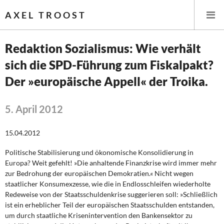
AXEL TROOST
Redaktion Sozialismus: Wie verhält
sich die SPD-Führung zum Fiskalpakt?
Startseite
Der »europäische Appell« der Troika.
Themen
5. April 2012
Leitlinien linker Wirtschafts- und Finanzpolitik
15.04.2012
Wirtschaftspolitik
Politische Stabilisierung und ökonomische Konsolidierung in
Steuer- und Finanzpolitik
Europa? Weit gefehlt! »Die anhaltende Finanzkrise wird immer mehr
zur Bedrohung der europäischen Demokratien.« Nicht wegen
Öffentliche Infrastruktur und Daseinsvorsorge
staatlicher Konsumexzesse, wie die in Endlosschleifen wiederholte
Redeweise von der Staatsschuldenkrise suggerieren soll: »Schließlich
ist ein erheblicher Teil der europäischen Staatsschulden entstanden,
Eurokrise und Griechenland
um durch staatliche Krisenintervention den Bankensektor zu