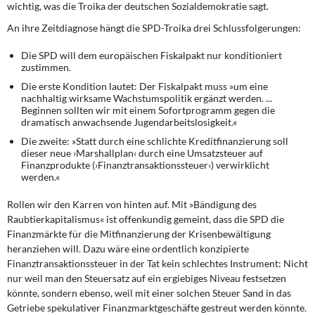
wichtig, was die Troika der deutschen Sozialdemokratie sagt.
An ihre Zeitdiagnose hängt die SPD-Troika
drei Schlussfolgerungen:
Die SPD will dem europäischen Fiskalpakt nur konditioniert
zustimmen.
Die erste Kondition lautet: Der Fiskalpakt muss »um eine
nachhaltig wirksame Wachstumspolitik ergänzt werden. ...
Beginnen sollten wir mit einem Sofortprogramm gegen die
dramatisch anwachsende Jugendarbeitslosigkeit.«
Die zweite: »Statt durch eine schlichte Kreditfinanzierung soll
dieser neue ›Marshallplan‹ durch eine Umsatzsteuer auf
Finanzprodukte (›Finanztransaktionssteuer‹) verwirklicht
werden.«
Rollen wir den Karren von hinten auf.
Mit »Bändigung des
Raubtierkapitalismus« ist offenkundig gemeint, dass die SPD die
Finanzmärkte für die Mitfinanzierung der Krisenbewältigung
heranziehen will. Dazu wäre eine ordentlich konzipierte
Finanztransaktionssteuer in der Tat kein schlechtes Instrument: Nicht
nur weil man den Steuersatz auf ein ergiebiges Niveau festsetzen
könnte, sondern ebenso, weil mit einer solchen Steuer Sand in das
Getriebe spekulativer Finanzmarktgeschäfte gestreut werden könnte.