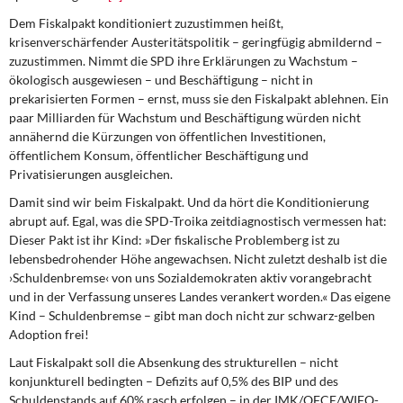
Dem Fiskalpakt konditioniert zuzustimmen
heißt,
krisenverschärfender Austeritätspolitik – geringfügig abmildernd –
zuzustimmen. Nimmt die SPD ihre Erklärungen zu Wachstum –
ökologisch ausgewiesen – und Beschäftigung – nicht in
prekarisierten Formen – ernst, muss sie den Fiskalpakt ablehnen. Ein
paar Milliarden für Wachstum und Beschäftigung würden nicht
annähernd die Kürzungen von öffentlichen Investitionen,
öffentlichem Konsum, öffentlicher Beschäftigung und
Privatisierungen ausgleichen.
Damit sind wir beim Fiskalpakt.
Und da hört die Konditionierung
abrupt auf. Egal, was die SPD-Troika zeitdiagnostisch vermessen hat:
Dieser Pakt ist ihr Kind: »Der fiskalische Problemberg ist zu
lebensbedrohender Höhe angewachsen. Nicht zuletzt deshalb ist die
›Schuldenbremse‹ von uns Sozialdemokraten aktiv vorangebracht
und in der Verfassung unseres Landes verankert worden.« Das eigene
Kind – Schuldenbremse – gibt man doch nicht zur schwarz-gelben
Adoption frei!
Laut Fiskalpakt soll die Absenkung
des strukturellen – nicht
konjunkturell bedingten – Defizits auf 0,5% des BIP und des
Schuldenstands auf 60% rasch erfolgen – in der IMK/OFCE/WIFO-