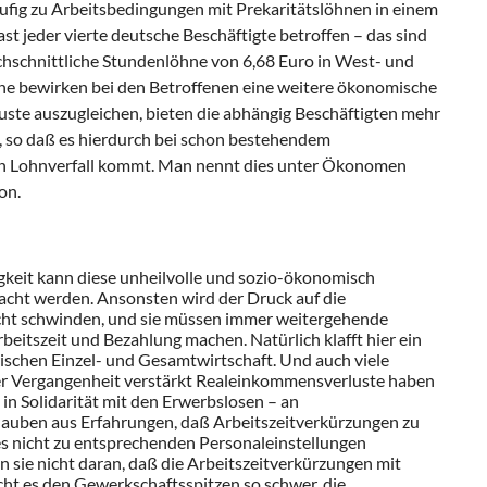
häufig zu Arbeitsbedingungen mit Prekaritätslöhnen in einem
ast jeder vierte deutsche Beschäftigte betroffen – das sind
chschnittliche Stundenlöhne von 6,68 Euro in West- und
hne bewirken bei den Betroffenen eine weitere ökonomische
te auszugleichen, bieten die abhängig Beschäftigten mehr
), so daß es hierdurch bei schon bestehendem
n Lohnverfall kommt. Man nennt dies unter Ökonomen
on.
igkeit kann diese unheilvolle und sozio-ökonomisch
acht werden. Ansonsten wird der Druck auf die
cht schwinden, und sie müssen immer weitergehende
eitszeit und Bezahlung machen. Natürlich klafft hier ein
schen Einzel- und Gesamtwirtschaft. Und auch viele
der Vergangenheit verstärkt Realeinkommensverluste haben
in Solidarität mit den Erwerbslosen – an
 glauben aus Erfahrungen, daß Arbeitszeitverkürzungen zu
 es nicht zu entsprechenden Personaleinstellungen
 sie nicht daran, daß die Arbeitszeitverkürzungen mit
cht es den Gewerkschaftsspitzen so schwer, die