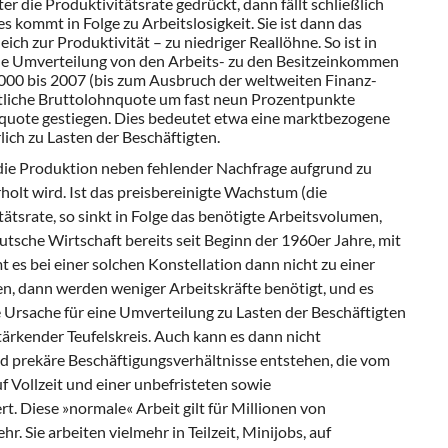
r die Produktivitätsrate gedrückt, dann fällt schließlich
 kommt in Folge zu Arbeitslosigkeit. Sie ist dann das
ich zur Produktivität – zu niedriger Reallöhne. So ist in
ale Umverteilung von den Arbeits- zu den Besitzeinkommen
000 bis 2007 (bis zum Ausbruch der weltweiten Finanz-
ftliche Bruttolohnquote um fast neun Prozentpunkte
quote gestiegen. Dies bedeutet etwa eine marktbezogene
ich zu Lasten der Beschäftigten.
 die Produktion neben fehlender Nachfrage aufgrund zu
holt wird. Ist das preisbereinigte Wachstum (die
tätsrate, so sinkt in Folge das benötigte Arbeitsvolumen,
utsche Wirtschaft bereits seit Beginn der 1960er Jahre, mit
es bei einer solchen Konstellation dann nicht zu einer
en, dann werden weniger Arbeitskräfte benötigt, und es
e Ursache für eine Umverteilung zu Lasten der Beschäftigten
rstärkender Teufelskreis. Auch kann es dann nicht
 prekäre Beschäftigungsverhältnisse entstehen, die vom
 Vollzeit und einer unbefristeten sowie
rt. Diese »normale« Arbeit gilt für Millionen von
. Sie arbeiten vielmehr in Teilzeit, Minijobs, auf