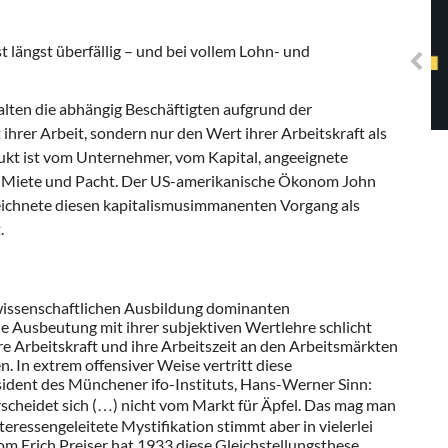
Solidarisches EUropa -
Mosaiklinke Perspektiven
t längst überfällig – und bei vollem Lohn- und
lten die abhängig Beschäftigten aufgrund der
ihrer Arbeit, sondern nur den Wert ihrer Arbeitskraft als
kt ist vom Unternehmer, vom Kapital, angeeignete
s, Miete und Pacht. Der US-amerikanische Ökonom John
zeichnete diesen kapitalismusimmanenten Vorgang als
.
swissenschaftlichen Ausbildung dominanten
ie Ausbeutung mit ihrer subjektiven Wertlehre schlicht
re Arbeitskraft und ihre Arbeitszeit an den Arbeitsmärkten
. In extrem offensiver Weise vertritt diese
sident des Münchener ifo-Instituts, Hans-Werner Sinn:
rscheidet sich (…) nicht vom Markt für Äpfel. Das mag man
teressengeleitete Mystifikation stimmt aber in vielerlei
om Erich Preiser hat 1933 diese Gleichstellungsthese