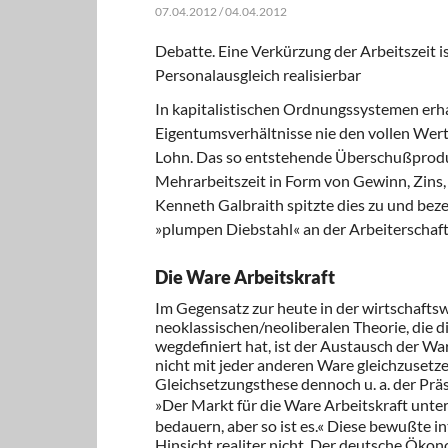
07.04.2012 / 04.04.2012
Debatte. Eine Verkürzung der Arbeitszeit is
Personalausgleich realisierbar
In kapitalistischen Ordnungssystemen erha
Eigentumsverhältnisse nie den vollen Wert 
Lohn. Das so entstehende Überschußprodu
Mehrarbeitszeit in Form von Gewinn, Zin
Kenneth Galbraith spitzte dies zu und be
»plumpen Diebstahl« an der Arbeiterschaft
Die Ware Arbeitskraft
Im Gegensatz zur heute in der wirtschaft
neoklassischen/neoliberalen Theorie, die d
wegdefiniert hat, ist der Austausch der Wa
nicht mit jeder anderen Ware gleichzusetzen
Gleichsetzungsthese dennoch u. a. der Prä
»Der Markt für die Ware Arbeitskraft unte
bedauern, aber so ist es.« Diese bewußte in
Hinsicht realiter nicht. Der deutsche Ökon