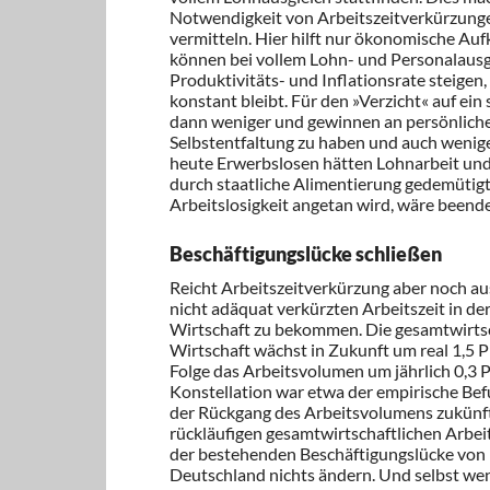
Notwendigkeit von Arbeitszeitverkürzunge
vermitteln. Hier hilft nur ökonomische Au
können bei vollem Lohn- und Personalaus
Produktivitäts- und Inflationsrate steige
konstant bleibt. Für den »Verzicht« auf ei
dann weniger und gewinnen an persönlicher
Selbstentfaltung zu haben und auch wenige
heute Erwerbslosen hätten Lohnarbeit und 
durch staatliche Alimentierung gedemütigt
Arbeitslosigkeit angetan wird, wäre beende
Beschäftigungslücke schließen
Reicht Arbeitszeitverkürzung aber noch aus
nicht adäquat verkürzten Arbeitszeit in de
Wirtschaft zu bekommen. Die gesamtwirtscha
Wirtschaft wächst in Zukunft um real 1,5 Pr
Folge das Arbeitsvolumen um jährlich 0,3 P
Konstellation war etwa der empirische Befu
der Rückgang des Arbeitsvolumens zukünft
rückläufigen gesamtwirtschaftlichen Arbe
der bestehenden Beschäftigungslücke von r
Deutschland nichts ändern. Und selbst wen