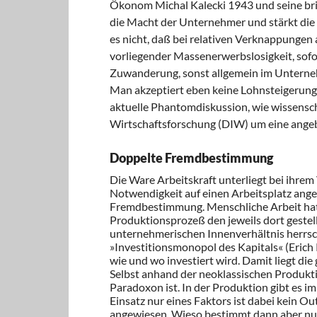
Ökonom Michal Kalecki 1943 und seine brit
die Macht der Unternehmer und stärkt die 
es nicht, daß bei relativen Verknappungen a
vorliegender Massenerwerbslosigkeit, sofor
Zuwanderung, sonst allgemein im Unterneh
Man akzeptiert eben keine Lohnsteigerun
aktuelle Phantomdiskussion, wie wissensch
Wirtschaftsforschung (DIW) um eine angebl
Doppelte Fremdbestimmung
Die Ware Arbeitskraft unterliegt bei ihrem
Notwendigkeit auf einen Arbeitsplatz angew
Fremdbestimmung. Menschliche Arbeit hat 
Produktionsprozeß den jeweils dort geste
unternehmerischen Innenverhältnis herrsc
»Investitionsmonopol des Kapitals« (Erich 
wie und wo investiert wird. Damit liegt 
Selbst anhand der neoklassischen Produkti
Paradoxon ist. In der Produktion gibt es i
Einsatz nur eines Faktors ist dabei kein Ou
angewiesen. Wieso bestimmt dann aber nur