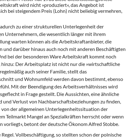
eitskraft wird nicht »produziert«, das Angebot ist
sich bei steigendem Preis (Lohn) nicht beliebig vermehren,
dadurch zu einer strukturellen Unterlegenheit der
n Unternehmern, die wesentlich länger mit ihrem
lung warten können als die Arbeitskraftanbieter, die
 und darüber hinaus auch noch mit anderen Beschäftigten
 Und bei der besonderen Ware Arbeitskraft kommt noch
hinzu: Der Arbeitsplatz ist nicht nur die »wirtschaftliche
egelmäßig auch seiner Familie, stellt das
uschnitt und Wohnumfeld werden davon bestimmt, ebenso
efühl. Mit der Beendigung des Arbeitsverhältnisses wird
eflecht in Frage gestellt. Die Aussichten, eine ähnliche
 und Verlust von Nachbarschaftsbeziehungen zu finden,
on der allgemeinen Unterlegenheitssituation der
nem Teilmarkt Mangel an Spezialkräften herrscht oder wenn
on vorliegt«, betont der deutsche Ökonom Alfred Stobbe.
e Regel. Vollbeschäftigung, so stellten schon der polnische