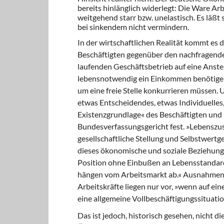
bereits hinlänglich widerlegt: Die Ware Arb
weitgehend starr bzw. unelastisch. Es läßt 
bei sinkendem nicht vermindern.
In der wirtschaftlichen Realität kommt es 
Beschäftigten gegenüber den nachfragende
laufenden Geschäftsbetrieb auf eine Anstel
lebensnotwendig ein Einkommen benötigen
um eine freie Stelle konkurrieren müssen.
etwas Entscheidendes, etwas Individuelles, 
Existenzgrundlage« des Beschäftigten und r
Bundesverfassungsgericht fest. »Lebensz
gesellschaftliche Stellung und Selbstwertg
dieses ökonomische und soziale Beziehungsg
Position ohne Einbußen an Lebensstandard
hängen vom Arbeitsmarkt ab.« Ausnahmen v
Arbeitskräfte liegen nur vor, »wenn auf ei
eine allgemeine Vollbeschäftigungssituati
Das ist jedoch, historisch gesehen, nicht di