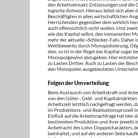
den Arbeitseinsatz, Entlassungen und die
logische Antwort. Hieraus leitet sich abe
Beschäftigten in allen wirtschaftlichen Ang
Herrschenden gegenüber dem wirklich herr
auch offensichtlich nicht wollen. Und zweit
wie das Kapital selbst, den immanenten Ma
mehr der aktuelle »Schlecker-Fall«. Daher i
Wettbewerbs durch Monopolisierung, Oligop
dies, so ist in der Regel das Kapital sogar
Monopolgewinn abzugeben. Hier entstehen
zu Lasten Dritter. Auch zu Lasten der Bes
den Monopolen ausgebeuteten Unterneh
Folgen der Umverteilung
Beim Austausch von Arbeitskraft und Arbei
von den Güter-, Geld- und Kapitalmärkten 
Arbeitszeit letztlich nachgefragt werden, d
im Produktions- und Realisationsprozeß in 
Einfluß auf die Arbeitsnachfrage hat hier
bestimmten Produktion und ihrer jeweils 
Anbetracht des Lohn-Doppelcharakters, der 
beinhaltet, und auf der anderen Seite kauf