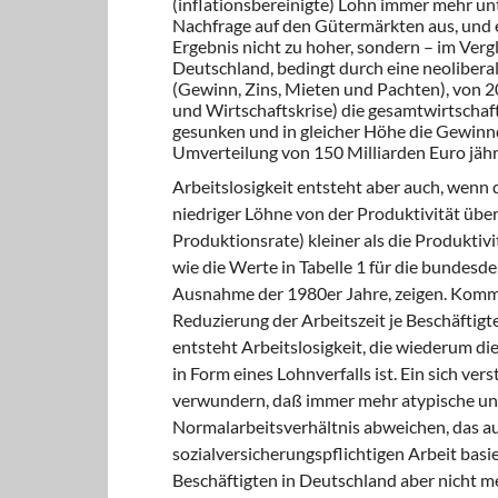
(inflationsbereinigte) Lohn immer mehr unte
Nachfrage auf den Gütermärkten aus, und es
Ergebnis nicht zu hoher, sondern – im Vergle
Deutschland, bedingt durch eine neoliber
(Gewinn, Zins, Mieten und Pachten), von 2
und Wirtschaftskrise) die gesamtwirtscha
gesunken und in gleicher Höhe die Gewinn
Umverteilung von 150 Milliarden Euro jährl
Arbeitslosigkeit entsteht aber auch, wenn
niedriger Löhne von der Produktivität über
Produktionsrate) kleiner als die Produktivi
wie die Werte in Tabelle 1 für die bundesde
Ausnahme der 1980er Jahre, zeigen. Kommt 
Reduzierung der Arbeitszeit je Beschäftigt
entsteht Arbeitslosigkeit, die wiederum di
in Form eines Lohnverfalls ist. Ein sich ve
verwundern, daß immer mehr atypische und
Normalarbeitsverhältnis abweichen, das auf
sozialversicherungspflichtigen Arbeit basie
Beschäftigten in Deutschland aber nicht mehr