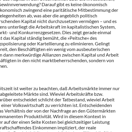
 Gewinnverwendung? Darauf gibt es keine ökonomisch
r ökonomisch zwingend eine paritätische Mitbestimmung der
elegenheiten ab, was aber die angeblich politisch
schenden Kapital nicht durchzusetzen vermögen – und es
ens unterliegt die Arbeitskraft im kapitalistischen System,
rkt- und Konkurrenzgesetzen. Dies zeigt gerade einmal
st das Kapital ständig bemüht, die »Peitsche« des
olisierung oder Kartellierung zu eliminieren. Gelingt
 bereit, den Beschäftigten ein wenig vom ausbeuterischen
 dann merkwürdige Allianzen zwischen Kapital und Arbeit
chäftigten in den nicht marktbeherrschenden, sondern von
men.
tszeit ist weiter zu beachten, daß Arbeitsmärkte immer nur
abgeleitete Märkte sind. Wieviel Arbeitskräfte bzw.
arüber entscheidet schlicht der Tatbestand, wieviel Arbeit
einer Volkswirtschaft zu verrichten ist. Entscheidenden
 das Verhältnis der von der Nachfrage an den Gütermärkten
immanenten Produktivität. Wird in diesem Kontext in
auf der einen Seite Kosten bei gleichzeitiger Leistung
kraftschaffendes Einkommen impliziert, der reale