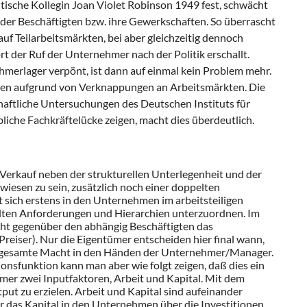
ische Kollegin Joan Violet Robinson 1949 fest, schwächt
der Beschäftigten bzw. ihre Gewerkschaften. So überrascht
uf Teilarbeitsmärkten, bei aber gleichzeitig dennoch
t der Ruf der Unternehmer nach der Politik erschallt.
merlager verpönt, ist dann auf einmal kein Problem mehr.
gen aufgrund von Verknappungen an Arbeitsmärkten. Die
aftliche Untersuchungen des Deutschen Instituts für
iche Fachkräftelücke zeigen, macht dies überdeutlich.
 Verkauf neben der strukturellen Unterlegenheit und der
iesen zu sein, zusätzlich noch einer doppelten
sich erstens in den Unternehmen im arbeitsteiligen
llten Anforderungen und Hierarchien unterzuordnen. Im
ht gegenüber den abhängig Beschäftigten das
Preiser). Nur die Eigentümer entscheiden hier final wann,
die gesamte Macht in den Händen der Unternehmer/Manager.
onsfunktion kann man aber wie folgt zeigen, daß dies ein
mmer zwei Inputfaktoren, Arbeit und Kapital. Mit dem
tput zu erzielen. Arbeit und Kapital sind aufeinander
 das Kapital in den Unternehmen über die Investitionen,