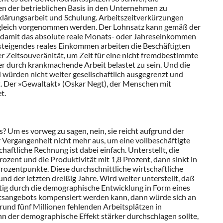
n der betrieblichen Basis in den Unternehmen zu
fklärungsarbeit und Schulung. Arbeitszeitverkürzungen
gleich vorgenommen werden. Der Lohnsatz kann gemäß der
n, damit das absolute reale Monats- oder Jahreseinkommen
n steigendes reales Einkommen arbeiten die Beschäftigten
 Zeitsouveränität, um Zeit für eine nicht fremdbestimmte
r durch krankmachende Arbeit belastet zu sein. Und die
würden nicht weiter gesellschaftlich ausgegrenzt und
. Der »Gewaltakt« (Oskar Negt), der Menschen mit
t.
? Um es vorweg zu sagen, nein, sie reicht aufgrund der
r Vergangenheit nicht mehr aus, um eine vollbeschäftigte
ftliche Rechnung ist dabei einfach. Unterstellt, die
ozent und die Produktivität mit 1,8 Prozent, dann sinkt in
rozentpunkte. Diese durchschnittliche wirtschaftliche
nd der letzten dreißig Jahre. Wird weiter unterstellt, daß
ig durch die demographische Entwicklung in Form eines
itsangebots kompensiert werden kann, dann würde sich an
und fünf Millionen fehlenden Arbeitsplätzen in
n der demographische Effekt stärker durchschlagen sollte,