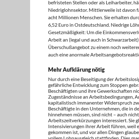
befristeten Stellen oder als Leiharbeiter, 
Niedriglohnsektor. Mittlerweile ist davon f
acht Millionen Menschen. Sie erhalten dur
6,52 Euro in Ostdeutschland. Niedrige Lö
Gesetzmäßigkeit: Um die Einkommensverlus
Arbeit an (legal und auch in Schwarzarbeit
Überschußangebot zu einem noch weitere
auch eine anormale Arbeitsangebotsreakti
Mehr Aufklärung nötig
Nur durch eine Beseitigung der Arbeitslos
gefährliche Entwicklung zum Stoppen gebr
Beschäftigten und ihre Gewerkschaften ni
Zugeständnisse an Arbeitsbedingungen, Arb
kapitalistisch immanenter Widerspruch zwi
Beschäftigte in den Unternehmen, die in 
hinnehmen müssen, sind nicht – auch nicht 
Arbeitszeitverkürzungen interessiert. Sie
Intensivierungen ihrer Arbeit führen, weil
gekommen ist, und vor allen Dingen glauben
vollem Lohnausgleich stattfinden. Dies ma